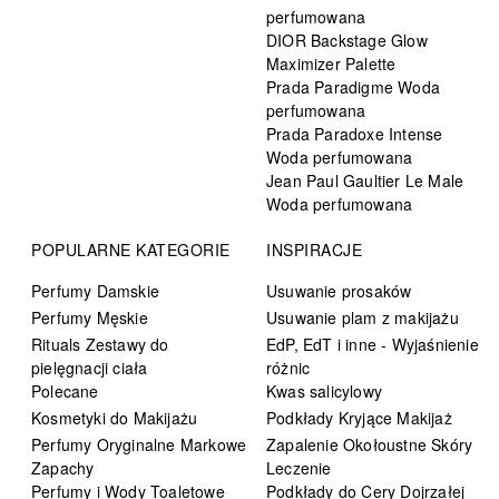
perfumowana
DIOR Backstage Glow
Maximizer Palette
Prada Paradigme Woda
perfumowana
Prada Paradoxe Intense
Woda perfumowana
Jean Paul Gaultier Le Male
Woda perfumowana
POPULARNE KATEGORIE
INSPIRACJE
Perfumy Damskie
Usuwanie prosaków
Perfumy Męskie
Usuwanie plam z makijażu
Rituals Zestawy do
EdP, EdT i inne - Wyjaśnienie
pielęgnacji ciała
różnic
Polecane
Kwas salicylowy
Kosmetyki do Makijażu
Podkłady Kryjące Makijaż
Perfumy Oryginalne Markowe
Zapalenie Okołoustne Skóry
Zapachy
Leczenie
Perfumy i Wody Toaletowe
Podkłady do Cery Dojrzałej