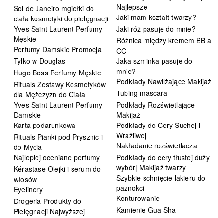
Najlepsze
Sol de Janeiro mgiełki do
Jaki mam kształt twarzy?
ciała kosmetyki do pielęgnacji
Yves Saint Laurent Perfumy
Jaki róż pasuje do mnie?
Męskie
Różnica między kremem BB a
Perfumy Damskie Promocja
CC
Tylko w Douglas
Jaka szminka pasuje do
mnie?
Hugo Boss Perfumy Męskie
Podkłady Nawilżające Makijaż
Rituals Zestawy Kosmetyków
Tubing mascara
dla Mężczyzn do Ciała
Yves Saint Laurent Perfumy
Podkłady Rozświetlające
Damskie
Makijaż
Karta podarunkowa
Podkłady do Cery Suchej i
Wrażliwej
Rituals Pianki pod Prysznic i
Nakładanie rozświetlacza
do Mycia
Najlepiej oceniane perfumy
Podkłady do cery tłustej duży
wybór| Makijaż twarzy
Kérastase Olejki i serum do
Szybkie schnięcie lakieru do
włosów
paznokci
Eyelinery
Konturowanie
Drogeria Produkty do
Kamienie Gua Sha
Pielęgnacji Najwyższej