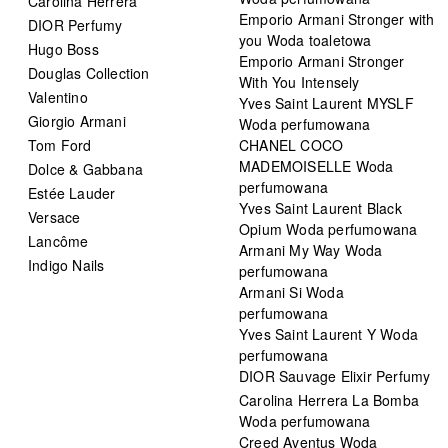
Carolina Herrera
Emporio Armani Stronger with
DIOR Perfumy
you Woda toaletowa
Hugo Boss
Emporio Armani Stronger
Douglas Collection
With You Intensely
Valentino
Yves Saint Laurent MYSLF
Giorgio Armani
Woda perfumowana
Tom Ford
CHANEL COCO
MADEMOISELLE Woda
Dolce & Gabbana
perfumowana
Estée Lauder
Yves Saint Laurent Black
Versace
Opium Woda perfumowana
Lancôme
Armani My Way Woda
Indigo Nails
perfumowana
Armani Si Woda
perfumowana
Yves Saint Laurent Y Woda
perfumowana
DIOR Sauvage Elixir Perfumy
Carolina Herrera La Bomba
Woda perfumowana
Creed Aventus Woda