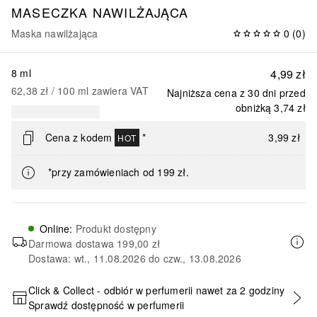
MASECZKA NAWILŻAJĄCA
Maska nawilżająca
0
(
0
)
8 ml
4,99 zł
62,38 zł
 / 
100
ml
zawiera VAT
Najniższa cena z 30 dni przed
obniżką
3,74 zł
Cena z kodem
*
3,99 zł
HOT
*przy zamówieniach od 199 zł.
Online
:
Produkt dostępny
Darmowa dostawa
199,00 zł
Dostawa: wt., 11.08.2026 do czw., 13.08.2026
Click & Collect - odbiór w perfumerii nawet za 2 godziny
Sprawdź dostępność w perfumerii
DODAJ DO KOSZYKA