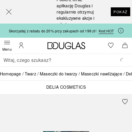
[navigation.slideout.screenreader]
aplikację Douglas i
regularnie otrzymuj
POKAŻ
ekskluzywne akcje i
rabaty
Skorzystaj z rabatu do 20% przy zakupach od 199 zł!
Kod:
HOT
Strona główna Douglas
Do listy ży
Otwórz menu
Moje konto
Do 
Menu
Wracać
Wykonaj wyszukiwanie
Homepage
Twarz
Maseczki do twarzy
Maseczki nawilżające
De
DELIA COSMETICS