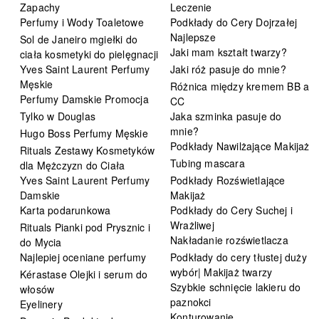
Zapachy
Leczenie
Perfumy i Wody Toaletowe
Podkłady do Cery Dojrzałej
Najlepsze
Sol de Janeiro mgiełki do
Jaki mam kształt twarzy?
ciała kosmetyki do pielęgnacji
Yves Saint Laurent Perfumy
Jaki róż pasuje do mnie?
Męskie
Różnica między kremem BB a
Perfumy Damskie Promocja
CC
Tylko w Douglas
Jaka szminka pasuje do
mnie?
Hugo Boss Perfumy Męskie
Podkłady Nawilżające Makijaż
Rituals Zestawy Kosmetyków
Tubing mascara
dla Mężczyzn do Ciała
Yves Saint Laurent Perfumy
Podkłady Rozświetlające
Damskie
Makijaż
Karta podarunkowa
Podkłady do Cery Suchej i
Wrażliwej
Rituals Pianki pod Prysznic i
Nakładanie rozświetlacza
do Mycia
Najlepiej oceniane perfumy
Podkłady do cery tłustej duży
wybór| Makijaż twarzy
Kérastase Olejki i serum do
Szybkie schnięcie lakieru do
włosów
paznokci
Eyelinery
Konturowanie