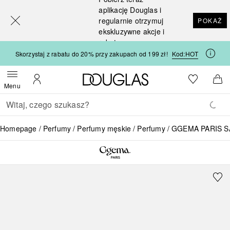
[navigation.slideout.screenreader]
aplikację Douglas i
regularnie otrzymuj
POKAŻ
ekskluzywne akcje i
rabaty
Skorzystaj z rabatu do 20% przy zakupach od 199 zł!
Kod:
HOT
Strona główna Douglas
Do listy ży
Otwórz menu
Moje konto
Do 
Menu
Wracać
Wykonaj wyszukiwanie
Homepage
Perfumy
Perfumy męskie
Perfumy
GGEMA PARIS S