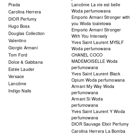
Prada
Lancôme La vie est belle
Woda perfumowana
Carolina Herrera
Emporio Armani Stronger with
DIOR Perfumy
you Woda toaletowa
Hugo Boss
Emporio Armani Stronger
Douglas Collection
With You Intensely
Valentino
Yves Saint Laurent MYSLF
Giorgio Armani
Woda perfumowana
Tom Ford
CHANEL COCO
MADEMOISELLE Woda
Dolce & Gabbana
perfumowana
Estée Lauder
Yves Saint Laurent Black
Versace
Opium Woda perfumowana
Lancôme
Armani My Way Woda
Indigo Nails
perfumowana
Armani Si Woda
perfumowana
Yves Saint Laurent Y Woda
perfumowana
DIOR Sauvage Elixir Perfumy
Carolina Herrera La Bomba