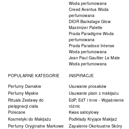
Woda perfumowana
Creed Aventus Woda
perfumowana
DIOR Backstage Glow
Maximizer Palette
Prada Paradigme Woda
perfumowana
Prada Paradoxe Intense
Woda perfumowana
Jean Paul Gaultier Le Male
Woda perfumowana
POPULARNE KATEGORIE
INSPIRACJE
Perfumy Damskie
Usuwanie prosaków
Perfumy Męskie
Usuwanie plam z makijażu
Rituals Zestawy do
EdP, EdT i inne - Wyjaśnienie
pielęgnacji ciała
różnic
Polecane
Kwas salicylowy
Kosmetyki do Makijażu
Podkłady Kryjące Makijaż
Perfumy Oryginalne Markowe
Zapalenie Okołoustne Skóry