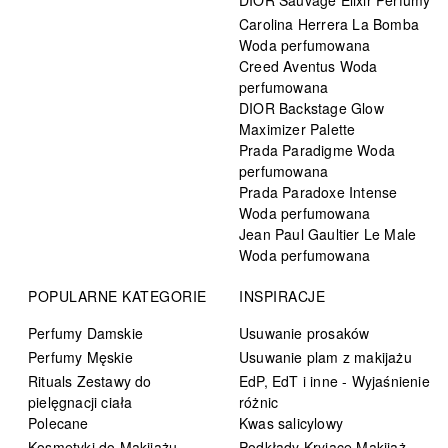
Carolina Herrera La Bomba
Woda perfumowana
Creed Aventus Woda
perfumowana
DIOR Backstage Glow
Maximizer Palette
Prada Paradigme Woda
perfumowana
Prada Paradoxe Intense
Woda perfumowana
Jean Paul Gaultier Le Male
Woda perfumowana
POPULARNE KATEGORIE
INSPIRACJE
Perfumy Damskie
Usuwanie prosaków
Perfumy Męskie
Usuwanie plam z makijażu
Rituals Zestawy do
EdP, EdT i inne - Wyjaśnienie
pielęgnacji ciała
różnic
Polecane
Kwas salicylowy
Kosmetyki do Makijażu
Podkłady Kryjące Makijaż