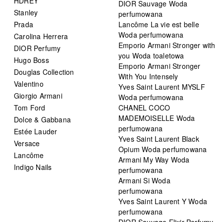
HDREY
DIOR Sauvage Woda
Stanley
perfumowana
Prada
Lancôme La vie est belle
Woda perfumowana
Carolina Herrera
Emporio Armani Stronger with
DIOR Perfumy
you Woda toaletowa
Hugo Boss
Emporio Armani Stronger
Douglas Collection
With You Intensely
Valentino
Yves Saint Laurent MYSLF
Giorgio Armani
Woda perfumowana
Tom Ford
CHANEL COCO
MADEMOISELLE Woda
Dolce & Gabbana
perfumowana
Estée Lauder
Yves Saint Laurent Black
Versace
Opium Woda perfumowana
Lancôme
Armani My Way Woda
Indigo Nails
perfumowana
Armani Si Woda
perfumowana
Yves Saint Laurent Y Woda
perfumowana
DIOR Sauvage Elixir Perfumy