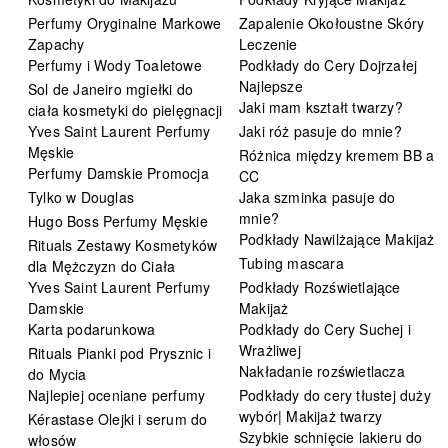
Perfumy Oryginalne Markowe
Zapalenie Okołoustne Skóry
Zapachy
Leczenie
Perfumy i Wody Toaletowe
Podkłady do Cery Dojrzałej
Najlepsze
Sol de Janeiro mgiełki do
Jaki mam kształt twarzy?
ciała kosmetyki do pielęgnacji
Yves Saint Laurent Perfumy
Jaki róż pasuje do mnie?
Męskie
Różnica między kremem BB a
Perfumy Damskie Promocja
CC
Tylko w Douglas
Jaka szminka pasuje do
mnie?
Hugo Boss Perfumy Męskie
Podkłady Nawilżające Makijaż
Rituals Zestawy Kosmetyków
Tubing mascara
dla Mężczyzn do Ciała
Yves Saint Laurent Perfumy
Podkłady Rozświetlające
Damskie
Makijaż
Karta podarunkowa
Podkłady do Cery Suchej i
Wrażliwej
Rituals Pianki pod Prysznic i
Nakładanie rozświetlacza
do Mycia
Najlepiej oceniane perfumy
Podkłady do cery tłustej duży
wybór| Makijaż twarzy
Kérastase Olejki i serum do
Szybkie schnięcie lakieru do
włosów