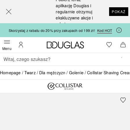
[navigation.slideout.screenreader]
aplikację Douglas i
regularnie otrzymuj
POKAŻ
ekskluzywne akcje i
rabaty
Skorzystaj z rabatu do 20% przy zakupach od 199 zł!
Kod:
HOT
Strona główna Douglas
Do listy ży
Otwórz menu
Moje konto
Do 
Menu
Wracać
Wykonaj wyszukiwanie
Homepage
Twarz
Dla mężczyzn
Golenie
Collistar Shaving Cre