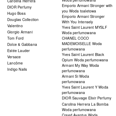
Carolina Herrera
Emporio Armani Stronger with
DIOR Perfumy
you Woda toaletowa
Hugo Boss
Emporio Armani Stronger
Douglas Collection
With You Intensely
Valentino
Yves Saint Laurent MYSLF
Giorgio Armani
Woda perfumowana
Tom Ford
CHANEL COCO
MADEMOISELLE Woda
Dolce & Gabbana
perfumowana
Estée Lauder
Yves Saint Laurent Black
Versace
Opium Woda perfumowana
Lancôme
Armani My Way Woda
Indigo Nails
perfumowana
Armani Si Woda
perfumowana
Yves Saint Laurent Y Woda
perfumowana
DIOR Sauvage Elixir Perfumy
Carolina Herrera La Bomba
Woda perfumowana
Creed Aventus Woda