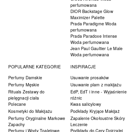
perfumowana
DIOR Backstage Glow
Maximizer Palette
Prada Paradigme Woda
perfumowana
Prada Paradoxe Intense
Woda perfumowana
Jean Paul Gaultier Le Male
Woda perfumowana
POPULARNE KATEGORIE
INSPIRACJE
Perfumy Damskie
Usuwanie prosaków
Perfumy Męskie
Usuwanie plam z makijażu
Rituals Zestawy do
EdP, EdT i inne - Wyjaśnienie
pielęgnacji ciała
różnic
Polecane
Kwas salicylowy
Kosmetyki do Makijażu
Podkłady Kryjące Makijaż
Perfumy Oryginalne Markowe
Zapalenie Okołoustne Skóry
Zapachy
Leczenie
Perfumy i Wody Toaletowe
Podkłady do Cery Dojrzałej