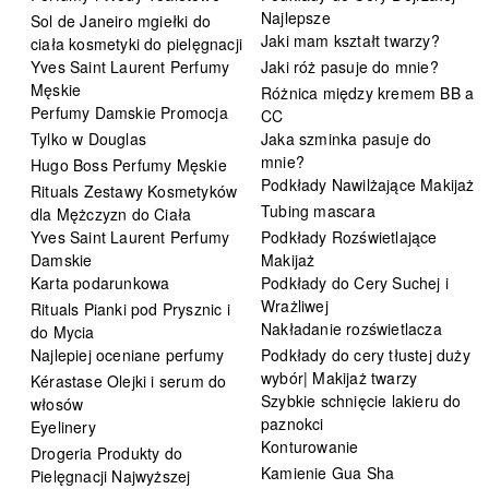
Najlepsze
Sol de Janeiro mgiełki do
Jaki mam kształt twarzy?
ciała kosmetyki do pielęgnacji
Yves Saint Laurent Perfumy
Jaki róż pasuje do mnie?
Męskie
Różnica między kremem BB a
Perfumy Damskie Promocja
CC
Tylko w Douglas
Jaka szminka pasuje do
mnie?
Hugo Boss Perfumy Męskie
Podkłady Nawilżające Makijaż
Rituals Zestawy Kosmetyków
Tubing mascara
dla Mężczyzn do Ciała
Yves Saint Laurent Perfumy
Podkłady Rozświetlające
Damskie
Makijaż
Karta podarunkowa
Podkłady do Cery Suchej i
Wrażliwej
Rituals Pianki pod Prysznic i
Nakładanie rozświetlacza
do Mycia
Najlepiej oceniane perfumy
Podkłady do cery tłustej duży
wybór| Makijaż twarzy
Kérastase Olejki i serum do
Szybkie schnięcie lakieru do
włosów
paznokci
Eyelinery
Konturowanie
Drogeria Produkty do
Kamienie Gua Sha
Pielęgnacji Najwyższej