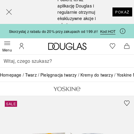
[navigation.slideout.screenreader]
aplikację Douglas i
regularnie otrzymuj
POKAŻ
ekskluzywne akcje i
rabaty
Skorzystaj z rabatu do 20% przy zakupach od 199 zł!
Kod:
HOT
Strona główna Douglas
Do listy ży
Otwórz menu
Moje konto
Do 
Menu
Wracać
Wykonaj wyszukiwanie
Homepage
Twarz
Pielęgnacja twarzy
Kremy do twarzy
Yoskine
SALE