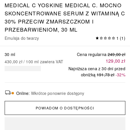
MEDICAL C
YOSKINE MEDICAL C. MOCNO
SKONCENTROWANE SERUM Z WITAMINĄ C
30% PRZECIW ZMARSZCZKOM I
PRZEBARWIENIOM, 30 ML
Emulsja do twarzy
1
(
1
)
30 ml
Cena regularna
249,00 zł
129,00 zł
430,00 zł
 / 
100
ml
zawiera VAT
Najniższa cena z 30 dni przed
obniżką
191,73 zł
-32%
Online
:
Wkrótce ponownie dostępny
POWIADOM O DOSTĘPNOŚCI