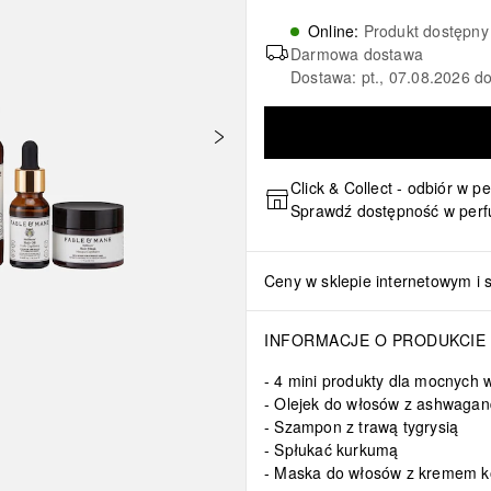
Online
:
Produkt dostępny
Darmowa dostawa
Dostawa: pt., 07.08.2026 do
Click & Collect - odbiór w p
Sprawdź dostępność w perf
Ceny w sklepie internetowym i 
anum Indicum Root Extract, Solanum Xanthocarpum Root Extract, Stere
INFORMACJE O PRODUKCIE
4 mini produkty dla mocnych 
Olejek do włosów z ashwaga
Szampon z trawą tygrysią
Spłukać kurkumą
Maska do włosów z kremem 