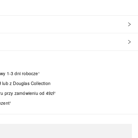
wy 1-3 dni robocze¹
lub z Douglas Collection
ru przy zamówieniu od 49zł¹
ezent¹