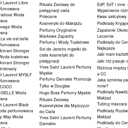
t Laurent Libre
Rituals Zestawy do
EdP, EdT i inne -
rfumowana
pielęgnacji ciała
Wyjaśnienie różn
radoxe Woda
Polecane
Kwas salicylowy
wana
Kosmetyki do Makijażu
Podkłady Kryjąc
uvage Woda
Perfumy Oryginalne
Zapalenie Około
wana
Markowe Zapachy
Leczenie
a vie est belle
Perfumy i Wody Toaletowe
Podkłady do Cer
rfumowana
Najlepsze
Sol de Janeiro mgiełki do
Armani Stronger
Jaki mam kształ
ciała kosmetyki do
 Woda toaletowa
pielęgnacji
Jaki róż pasuje
Armani Stronger
Yves Saint Laurent Perfumy
Różnica między
Intensely
Męskie
a CC
nt Laurent MYSLF
Perfumy Damskie Promocja
Jaka szminka pa
rfumowana
Tylko w Douglas
mnie?
 COCO
Podkłady Nawilż
ISELLE Woda
Hugo Boss Perfumy Męskie
Makijaż
wana
Rituals Zestawy
Tubing mascara
t Laurent Black
Kosmetyków dla Mężczyzn
oda perfumowana
Podkłady Rozświ
do Ciała
My Way Woda
Makijaż
Yves Saint Laurent Perfumy
wana
Podkłady do Cer
Damskie