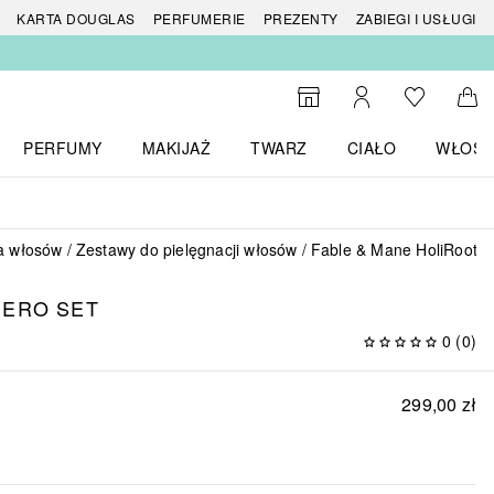
 produktów
KARTA DOUGLAS
PERFUMERIE
PREZENTY
ZABIEGI I USŁUGI
Do listy ży
Do wyszukiwarki
Moje konto
Do 
PERFUMY
MAKIJAŻ
TWARZ
CIAŁO
WŁOSY
menu MARKI
Otwórz menu Perfumy
Otwórz menu Makijaż
Otwórz menu Twarz
Otwórz menu Ciało
Otwórz
a włosów
Zestawy do pielęgnacji włosów
Fable & Mane HoliRoots™
HERO SET
0
(
0
)
299,00 zł