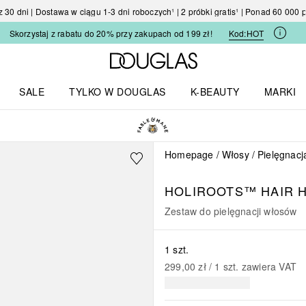
30 dni | Dostawa w ciągu 1-3 dni roboczych¹ | 2 próbki gratis¹ | Ponad 60 000
Skorzystaj z rabatu do 20% przy zakupach od 199 zł!
Kod:
HOT
Strona główna Douglas
SALE
TYLKO W DOUGLAS
K-BEAUTY
MARKI
I I TRENDY
Otwórz menu TYLKO W DOUGLAS
Otwórz menu K-BEAUTY
Otwórz 
Homepage
Włosy
Pielęgnacj
HOLIROOTS™
HAIR 
Zestaw do pielęgnacji włosów
1 szt.
299,00 zł
 / 
1
szt.
zawiera VAT