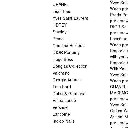
Yves Sain
CHANEL
Woda pe
Jean Paul
Prada Pa
Yves Saint Laurent
perfumo
HDREY
DIOR Sa
Stanley
perfumo
Prada
Lancôme L
Woda pe
Carolina Herrera
Emporio 
DIOR Perfumy
with you
Hugo Boss
Emporio 
Douglas Collection
With You 
Valentino
Yves Sai
Giorgio Armani
Woda pe
Tom Ford
CHANEL
MADEMO
Dolce & Gabbana
perfumo
Estée Lauder
Yves Sain
Versace
Opium W
Lancôme
Armani 
Indigo Nails
perfumo