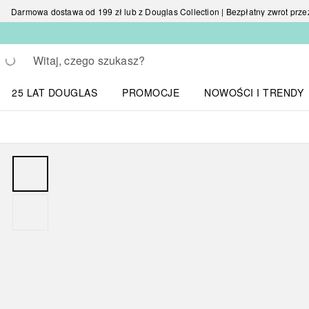
Darmowa dostawa od 199 zł lub z Douglas Collection | Bezpłatny zwrot przez 
Wracać
Wykonaj wyszukiwanie
25 LAT DOUGLAS
PROMOCJE
NOWOŚCI I TRENDY
Otwórz menu NOWOŚC