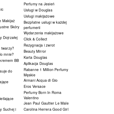
Perfumy na Jesień
ic
Usługi w Douglas
Usługi makijażowe
e Makijaż
Bezpłatne usługi w każdej
ustne Skóry
perfumerii
Wydarzenia makijażowe
y Dojrzałej
Click & Collect
Rezygnacja i zwrot
t twarzy?
Beauty Mirror
 do mnie?
Karta Douglas
 kremem BB
Aplikacja Douglas
Rabanne 1 Million Perfumy
suje do
Męskie
Armani Acqua di Gio
ające
Eros Versace
Perfumy Born In Roma
Valentino
etlające
Jean Paul Gaultier Le Male
y Suchej i
Carolina Herrera Good Girl