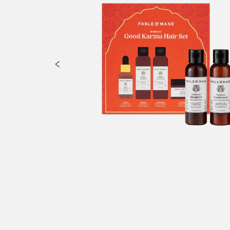
roxylum Indicum Root Extract, Premna Serratifolia Root Extract, Sol