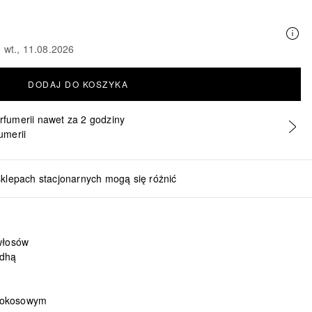
 wt., 11.08.2026
DODAJ DO KOSZYKA
erfumerii nawet za 2 godziny
umerii
sklepach stacjonarnych mogą się różnić
ospermum Suaveolens Root Extract, Tribulus Terrestris Root Extract,
włosów
ndhą
kokosowym