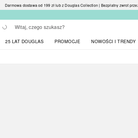
Darmowa dostawa od 199 zł lub z Douglas Collection | Bezpłatny zwrot przez 
Wracać
Wykonaj wyszukiwanie
25 LAT DOUGLAS
PROMOCJE
NOWOŚCI I TRENDY
Otwórz menu NOWOŚC