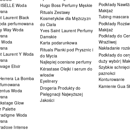
Podkłady Nawilż
ISELLE Woda
Hugo Boss Perfumy Męskie
Makijaż
wana
Rituals Zestawy
Tubing mascara
t Laurent Black
Kosmetyków dla Mężczyzn
oda perfumowana
Podkłady Rozświ
do Ciała
My Way Woda
Makijaż
Yves Saint Laurent Perfumy
wana
Podkłady do Cer
Damskie
i Woda
Wrażliwej
Karta podarunkowa
wana
Nakładanie rozś
Rituals Pianki pod Prysznic i
nt Laurent Y Woda
Podkłady do cery
do Mycia
wana
duży wybór| Mak
Najlepiej oceniane perfumy
vage Elixir
Szybkie schnięci
Kérastase Olejki i serum do
paznokci
włosów
 Herrera La Bomba
Konturowanie
Eyelinery
rfumowana
Kamienie Gua S
Drogeria Produkty do
entus Woda
Pielęgnacji Najwyższej
wana
Jakości
kstage Glow
 Palette
radigme Woda
wana
radoxe Intense