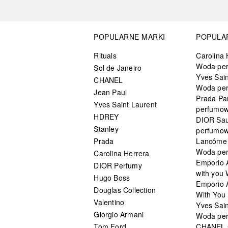
POPULARNE MARKI
POPULA
Rituals
Carolina 
Woda pe
Sol de Janeiro
Yves Sain
CHANEL
Woda pe
Jean Paul
Prada Pa
Yves Saint Laurent
perfumo
HDREY
DIOR Sa
Stanley
perfumo
Prada
Lancôme L
Woda pe
Carolina Herrera
Emporio 
DIOR Perfumy
with you
Hugo Boss
Emporio 
Douglas Collection
With You 
Valentino
Yves Sai
Giorgio Armani
Woda pe
Tom Ford
CHANEL