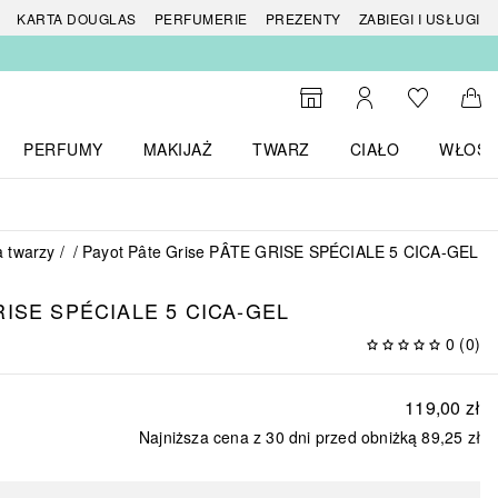
 produktów
KARTA DOUGLAS
PERFUMERIE
PREZENTY
ZABIEGI I USŁUGI
Do listy ży
Do wyszukiwarki
Moje konto
Do 
PERFUMY
MAKIJAŻ
TWARZ
CIAŁO
WŁOSY
menu MARKI
Otwórz menu Perfumy
Otwórz menu Makijaż
Otwórz menu Twarz
Otwórz menu Ciało
Otwórz
a twarzy
Payot Pâte Grise PÂTE GRISE SPÉCIALE 5 CICA-GEL
ISE SPÉCIALE 5 CICA-GEL
0
(
0
)
119,00 zł
Najniższa cena z 30 dni przed obniżką
89,25 zł