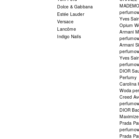
MADEMO
Dolce & Gabbana
perfumo
Estée Lauder
Yves Sain
Versace
Opium W
Lancôme
Armani 
Indigo Nails
perfumo
Armani S
perfumo
Yves Sai
perfumo
DIOR Sau
Perfumy
Carolina
Woda pe
Creed Av
perfumo
DIOR Bac
Maximizer
Prada Pa
perfumo
Prada Pa