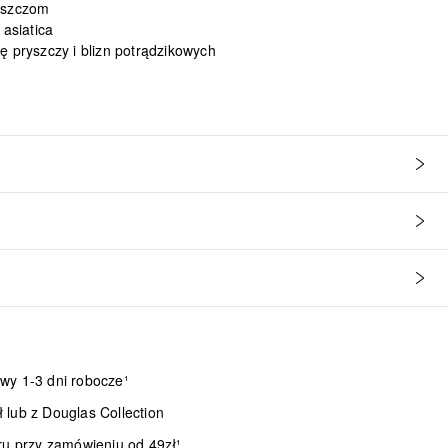
ryszczom
 asiatica
ę pryszczy i blizn potrądzikowych
wy 1-3 dni robocze¹
lub z Douglas Collection
ru przy zamówieniu od 49zł¹