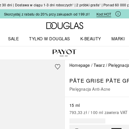
30 dni | Dostawa w ciągu 1-3 dni roboczych¹ | 2 próbki gratis¹ | Ponad 60 000
Skorzystaj z rabatu do 20% przy zakupach od 199 zł!
Kod:
HOT
Strona główna Douglas
SALE
TYLKO W DOUGLAS
K-BEAUTY
MARKI
I I TRENDY
Otwórz menu TYLKO W DOUGLAS
Otwórz menu K-BEAUTY
Otwórz 
Homepage
Twarz
Pielęgnacj
PÂTE GRISE
PÂTE GR
Pielęgnacja Anti-Acne
15 ml
793,33 zł
 / 
100
ml
zawiera VAT