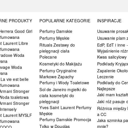
RNE PRODUKTY
POPULARNE KATEGORIE
INSPIRACJE
Herrera Good Girl
Perfumy Damskie
Usuwanie prosa
rfumowana
Perfumy Męskie
Usuwanie plam z
t Laurent Libre
Rituals Zestawy do
EdP, EdT i inne -
rfumowana
pielęgnacji ciała
Wyjaśnienie różn
radoxe Woda
Polecane
Kwas salicylowy
wana
Kosmetyki do Makijażu
Podkłady Kryjąc
uvage Woda
Perfumy Oryginalne
Zapalenie Około
wana
Markowe Zapachy
Leczenie
a vie est belle
Perfumy i Wody Toaletowe
Podkłady do Cer
rfumowana
Najlepsze
Sol de Janeiro mgiełki do
Armani Stronger
Jaki mam kształ
ciała kosmetyki do
 Woda toaletowa
pielęgnacji
Jaki róż pasuje
Armani Stronger
Yves Saint Laurent Perfumy
Różnica między
Intensely
Męskie
a CC
nt Laurent MYSLF
Perfumy Damskie Promocja
Jaka szminka pa
rfumowana
Tylko w Douglas
mnie?
 COCO