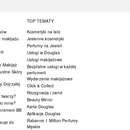
TOP TEMATY
ków
Kosmetyki na lato
 makijażu
Jesienne kosmetyki
Perfumy na Jesień
ic
Usługi w Douglas
Usługi makijażowe
e Makijaż
Bezpłatne usługi w każdej
ustne Skóry
perfumerii
Wydarzenia makijażowe
y Dojrzałej
Click & Collect
Rezygnacja i zwrot
t twarzy?
Beauty Mirror
 do mnie?
Karta Douglas
 kremem BB
Aplikacja Douglas
Rabanne 1 Million Perfumy
suje do
Męskie