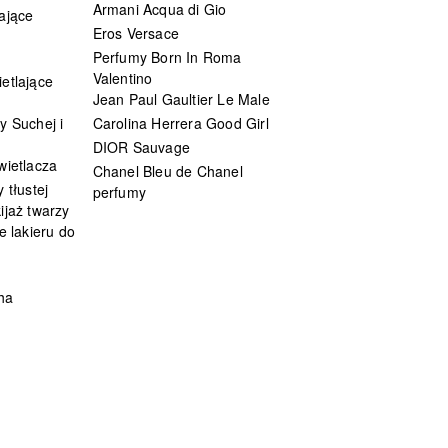
Armani Acqua di Gio
ające
Eros Versace
Perfumy Born In Roma
Valentino
etlające
Jean Paul Gaultier Le Male
y Suchej i
Carolina Herrera Good Girl
DIOR Sauvage
wietlacza
Chanel Bleu de Chanel
 tłustej
perfumy
ijaż twarzy
e lakieru do
ha