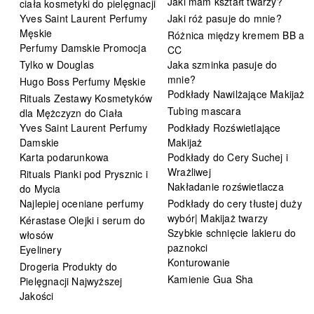
Jaki mam kształt twarzy?
ciała kosmetyki do pielęgnacji
Yves Saint Laurent Perfumy
Jaki róż pasuje do mnie?
Męskie
Różnica między kremem BB a
Perfumy Damskie Promocja
CC
Tylko w Douglas
Jaka szminka pasuje do
mnie?
Hugo Boss Perfumy Męskie
Podkłady Nawilżające Makijaż
Rituals Zestawy Kosmetyków
Tubing mascara
dla Mężczyzn do Ciała
Yves Saint Laurent Perfumy
Podkłady Rozświetlające
Damskie
Makijaż
Karta podarunkowa
Podkłady do Cery Suchej i
Wrażliwej
Rituals Pianki pod Prysznic i
Nakładanie rozświetlacza
do Mycia
Najlepiej oceniane perfumy
Podkłady do cery tłustej duży
wybór| Makijaż twarzy
Kérastase Olejki i serum do
Szybkie schnięcie lakieru do
włosów
paznokci
Eyelinery
Konturowanie
Drogeria Produkty do
Kamienie Gua Sha
Pielęgnacji Najwyższej
Jakości