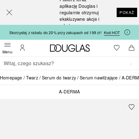
[navigation.slideout.screenreader]
aplikację Douglas i
regularnie otrzymuj
POKAŻ
ekskluzywne akcje i
rabaty
Skorzystaj z rabatu do 20% przy zakupach od 199 zł!
Kod:
HOT
Strona główna Douglas
Do listy ży
Otwórz menu
Moje konto
Do 
Menu
Wracać
Wykonaj wyszukiwanie
Homepage
Twarz
Serum do twarzy
Serum nawilżające
A-DERMA
A-DERMA