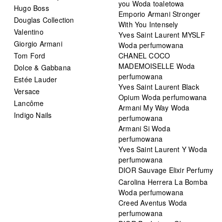
you Woda toaletowa
Hugo Boss
Emporio Armani Stronger
Douglas Collection
With You Intensely
Valentino
Yves Saint Laurent MYSLF
Giorgio Armani
Woda perfumowana
Tom Ford
CHANEL COCO
MADEMOISELLE Woda
Dolce & Gabbana
perfumowana
Estée Lauder
Yves Saint Laurent Black
Versace
Opium Woda perfumowana
Lancôme
Armani My Way Woda
Indigo Nails
perfumowana
Armani Si Woda
perfumowana
Yves Saint Laurent Y Woda
perfumowana
DIOR Sauvage Elixir Perfumy
Carolina Herrera La Bomba
Woda perfumowana
Creed Aventus Woda
perfumowana