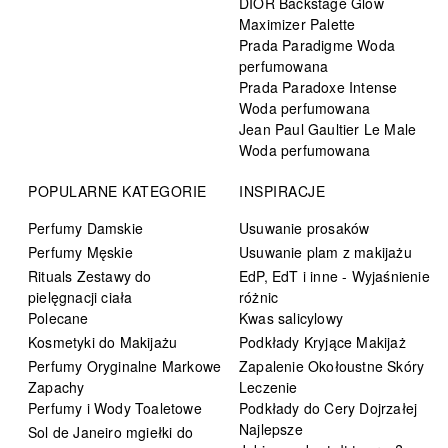
DIOR Backstage Glow
Maximizer Palette
Prada Paradigme Woda
perfumowana
Prada Paradoxe Intense
Woda perfumowana
Jean Paul Gaultier Le Male
Woda perfumowana
POPULARNE KATEGORIE
INSPIRACJE
Perfumy Damskie
Usuwanie prosaków
Perfumy Męskie
Usuwanie plam z makijażu
Rituals Zestawy do
EdP, EdT i inne - Wyjaśnienie
pielęgnacji ciała
różnic
Polecane
Kwas salicylowy
Kosmetyki do Makijażu
Podkłady Kryjące Makijaż
Perfumy Oryginalne Markowe
Zapalenie Okołoustne Skóry
Zapachy
Leczenie
Perfumy i Wody Toaletowe
Podkłady do Cery Dojrzałej
Najlepsze
Sol de Janeiro mgiełki do