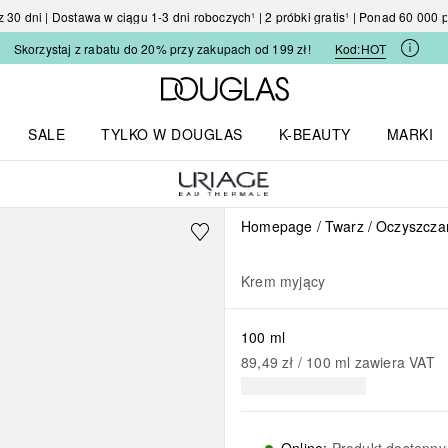
30 dni | Dostawa w ciągu 1-3 dni roboczych¹ | 2 próbki gratis¹ | Ponad 60 000
Skorzystaj z rabatu do 20% przy zakupach od 199 zł!
Kod:
HOT
Strona główna Douglas
SALE
TYLKO W DOUGLAS
K-BEAUTY
MARKI
I I TRENDY
Otwórz menu TYLKO W DOUGLAS
Otwórz menu K-BEAUTY
Otwórz 
Homepage
Twarz
Oczyszczan
Krem myjący
100 ml
89,49 zł
 / 
100
ml
zawiera VAT