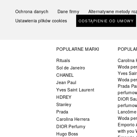
Ochrona danych
Dane firmy
Alternatywne metody ro
Ustawienia plików cookies
ODSTĄPIENIE OD UMOWY
POPULARNE MARKI
POPULA
Rituals
Carolina 
Woda pe
Sol de Janeiro
Yves Sain
CHANEL
Woda pe
Jean Paul
Prada Pa
Yves Saint Laurent
perfumo
HDREY
DIOR Sa
Stanley
perfumo
Prada
Lancôme L
Woda pe
Carolina Herrera
Emporio 
DIOR Perfumy
with you
Hugo Boss