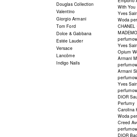
Emporio 
Douglas Collection
With You 
Valentino
Yves Sai
Giorgio Armani
Woda pe
Tom Ford
CHANEL
MADEMO
Dolce & Gabbana
perfumo
Estée Lauder
Yves Sain
Versace
Opium W
Lancôme
Armani 
Indigo Nails
perfumo
Armani S
perfumo
Yves Sai
perfumo
DIOR Sau
Perfumy
Carolina
Woda pe
Creed Av
perfumo
DIOR Bac