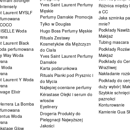
Armani Stronger
Yves Saint Laurent Perfumy
Różnica między
Intensely
Męskie
a CC
nt Laurent MYSLF
Perfumy Damskie Promocja
Jaka szminka pa
rfumowana
Tylko w Douglas
mnie?
 COCO
Podkłady Nawilż
ISELLE Woda
Hugo Boss Perfumy Męskie
Makijaż
wana
Rituals Zestawy
Tubing mascara
t Laurent Black
Kosmetyków dla Mężczyzn
oda perfumowana
Podkłady Rozświ
do Ciała
My Way Woda
Makijaż
Yves Saint Laurent Perfumy
wana
Podkłady do Cer
Damskie
i Woda
Wrażliwej
Karta podarunkowa
wana
Nakładanie rozś
Rituals Pianki pod Prysznic i
nt Laurent Y Woda
Podkłady do cery
do Mycia
wana
duży wybór| Mak
Najlepiej oceniane perfumy
vage Elixir
Szybkie schnięci
Kérastase Olejki i serum do
paznokci
włosów
 Herrera La Bomba
Konturowanie
Eyelinery
rfumowana
Kamienie Gua S
Drogeria Produkty do
entus Woda
Pielęgnacji Najwyższej
wana
Jakości
kstage Glow