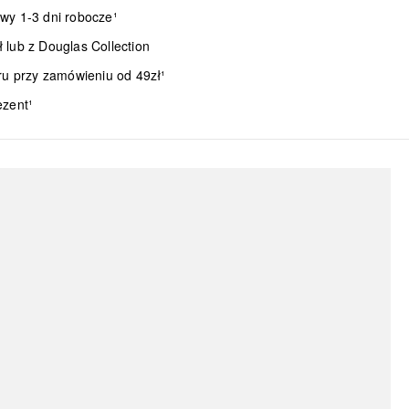
wy 1-3 dni robocze¹
lub z Douglas Collection
ru przy zamówieniu od 49zł¹
ezent¹