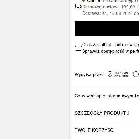
Online
:
Produkt dostępny
Darmowa dostawa
199,00 z
Dostawa: śr., 12.08.2026 d
Click & Collect - odbiór w p
Sprawdź dostępność w perf
Wysyłka przez
Ceny w sklepie internetowym i 
SZCZEGÓŁY PRODUKTU
TWOJE KORZYŚCI