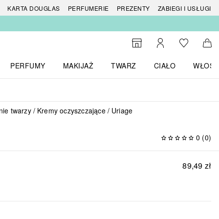
 produktów
KARTA DOUGLAS
PERFUMERIE
PREZENTY
ZABIEGI I USŁUGI
Do listy ży
Do wyszukiwarki
Moje konto
Do 
PERFUMY
MAKIJAŻ
TWARZ
CIAŁO
WŁOSY
menu MARKI
Otwórz menu Perfumy
Otwórz menu Makijaż
Otwórz menu Twarz
Otwórz menu Ciało
Otwórz
ie twarzy
Kremy oczyszczające
Uriage
0
(
0
)
89,49 zł