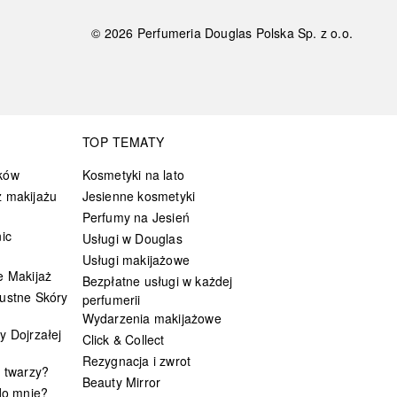
©
2026
Perfumeria Douglas Polska Sp. z o.o.
TOP TEMATY
ków
Kosmetyki na lato
 makijażu
Jesienne kosmetyki
Perfumy na Jesień
ic
Usługi w Douglas
Usługi makijażowe
e Makijaż
Bezpłatne usługi w każdej
ustne Skóry
perfumerii
Wydarzenia makijażowe
y Dojrzałej
Click & Collect
Rezygnacja i zwrot
t twarzy?
Beauty Mirror
 do mnie?