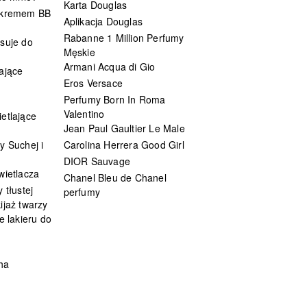
Karta Douglas
 kremem BB
Aplikacja Douglas
Rabanne 1 Million Perfumy
suje do
Męskie
Armani Acqua di Gio
ające
Eros Versace
Perfumy Born In Roma
Valentino
etlające
Jean Paul Gaultier Le Male
y Suchej i
Carolina Herrera Good Girl
DIOR Sauvage
wietlacza
Chanel Bleu de Chanel
 tłustej
perfumy
ijaż twarzy
e lakieru do
ha