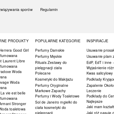
związywania sporów
Regulamin
RNE PRODUKTY
POPULARNE KATEGORIE
INSPIRACJE
Herrera Good Girl
Perfumy Damskie
Usuwanie prosa
rfumowana
Perfumy Męskie
Usuwanie plam z
t Laurent Libre
Rituals Zestawy do
EdP, EdT i inne -
rfumowana
pielęgnacji ciała
Wyjaśnienie różn
radoxe Woda
Polecane
Kwas salicylowy
wana
Kosmetyki do Makijażu
Podkłady Kryjąc
uvage Woda
Perfumy Oryginalne
Zapalenie Około
wana
Markowe Zapachy
Leczenie
a vie est belle
Perfumy i Wody Toaletowe
Podkłady do Cer
rfumowana
Najlepsze
Sol de Janeiro mgiełki do
Armani Stronger
Jaki mam kształ
ciała kosmetyki do
 Woda toaletowa
pielęgnacji
Jaki róż pasuje