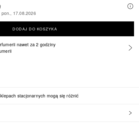
ł
o pon., 17.08.2026
DODAJ DO KOSZYKA
erfumerii nawet za 2 godziny
umerii
sklepach stacjonarnych mogą się różnić