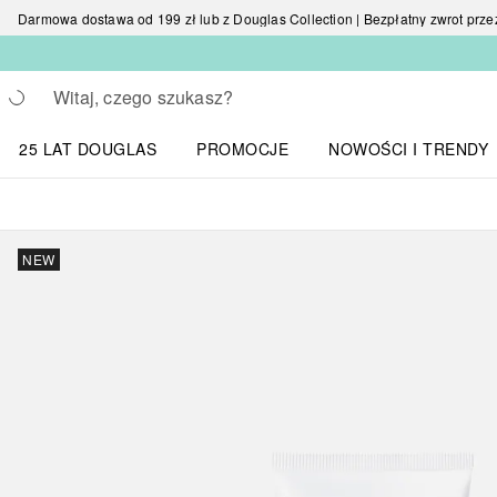
Darmowa dostawa od 199 zł lub z Douglas Collection | Bezpłatny zwrot przez 
Wracać
Wykonaj wyszukiwanie
25 LAT DOUGLAS
PROMOCJE
NOWOŚCI I TRENDY
Otwórz menu NOWOŚC
NEW