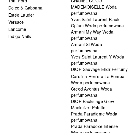
Tom Ford
CHANEL COCO
MADEMOISELLE Woda
Dolce & Gabbana
perfumowana
Estée Lauder
Yves Saint Laurent Black
Versace
Opium Woda perfumowana
Lancôme
Armani My Way Woda
Indigo Nails
perfumowana
Armani Si Woda
perfumowana
Yves Saint Laurent Y Woda
perfumowana
DIOR Sauvage Elixir Perfumy
Carolina Herrera La Bomba
Woda perfumowana
Creed Aventus Woda
perfumowana
DIOR Backstage Glow
Maximizer Palette
Prada Paradigme Woda
perfumowana
Prada Paradoxe Intense
Woda perfumowana