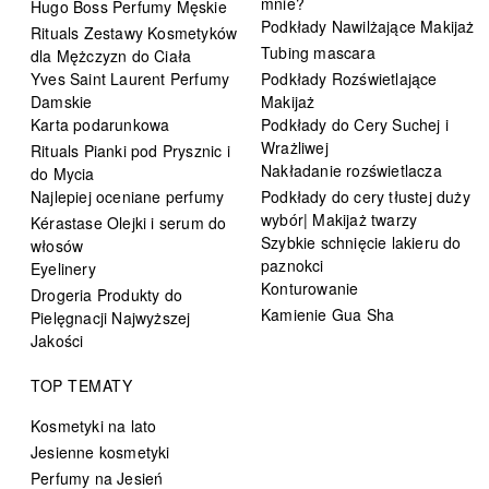
mnie?
Hugo Boss Perfumy Męskie
Podkłady Nawilżające Makijaż
Rituals Zestawy Kosmetyków
Tubing mascara
dla Mężczyzn do Ciała
Yves Saint Laurent Perfumy
Podkłady Rozświetlające
Damskie
Makijaż
Karta podarunkowa
Podkłady do Cery Suchej i
Wrażliwej
Rituals Pianki pod Prysznic i
Nakładanie rozświetlacza
do Mycia
Najlepiej oceniane perfumy
Podkłady do cery tłustej duży
wybór| Makijaż twarzy
Kérastase Olejki i serum do
Szybkie schnięcie lakieru do
włosów
paznokci
Eyelinery
Konturowanie
Drogeria Produkty do
Kamienie Gua Sha
Pielęgnacji Najwyższej
Jakości
TOP TEMATY
Kosmetyki na lato
Jesienne kosmetyki
Perfumy na Jesień