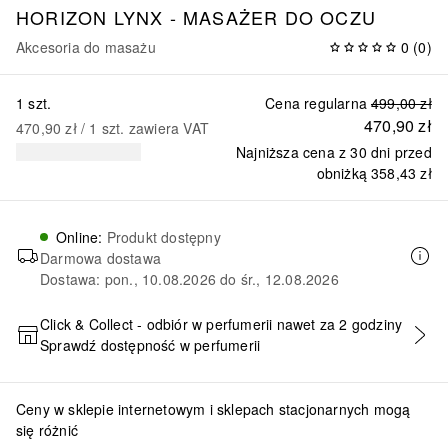
HORIZON LYNX - MASAŻER DO OCZU
Akcesoria do masażu
0
(
0
)
1 szt.
Cena regularna
499,00 zł
470,90 zł
470,90 zł
 / 
1
szt.
zawiera VAT
Najniższa cena z 30 dni przed
obniżką
358,43 zł
Online
:
Produkt dostępny
Darmowa dostawa
Dostawa: pon., 10.08.2026 do śr., 12.08.2026
Click & Collect - odbiór w perfumerii nawet za 2 godziny
Sprawdź dostępność w perfumerii
DODAJ DO KOSZYKA
Ceny w sklepie internetowym i sklepach stacjonarnych mogą
się różnić