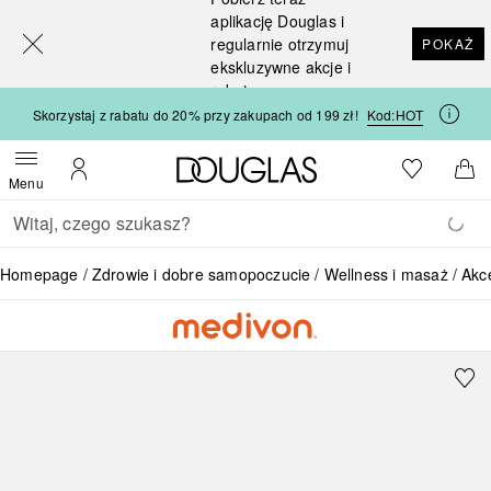
[navigation.slideout.screenreader]
aplikację Douglas i
regularnie otrzymuj
POKAŻ
ekskluzywne akcje i
rabaty
Skorzystaj z rabatu do 20% przy zakupach od 199 zł!
Kod:
HOT
Strona główna Douglas
Do listy ży
Otwórz menu
Moje konto
Do 
Menu
Wracać
Wykonaj wyszukiwanie
Homepage
Zdrowie i dobre samopoczucie
Wellness i masaż
Akc