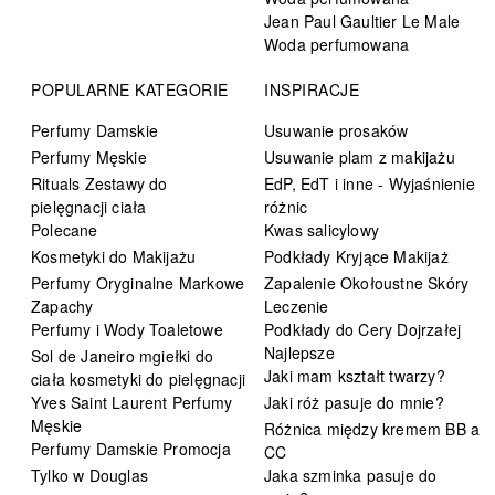
Jean Paul Gaultier Le Male
Woda perfumowana
POPULARNE KATEGORIE
INSPIRACJE
Perfumy Damskie
Usuwanie prosaków
Perfumy Męskie
Usuwanie plam z makijażu
Rituals Zestawy do
EdP, EdT i inne - Wyjaśnienie
pielęgnacji ciała
różnic
Polecane
Kwas salicylowy
Kosmetyki do Makijażu
Podkłady Kryjące Makijaż
Perfumy Oryginalne Markowe
Zapalenie Okołoustne Skóry
Zapachy
Leczenie
Perfumy i Wody Toaletowe
Podkłady do Cery Dojrzałej
Najlepsze
Sol de Janeiro mgiełki do
Jaki mam kształt twarzy?
ciała kosmetyki do pielęgnacji
Yves Saint Laurent Perfumy
Jaki róż pasuje do mnie?
Męskie
Różnica między kremem BB a
Perfumy Damskie Promocja
CC
Tylko w Douglas
Jaka szminka pasuje do