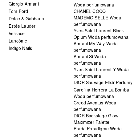
Giorgio Armani
Woda perfumowana
Tom Ford
CHANEL COCO
MADEMOISELLE Woda
Dolce & Gabbana
perfumowana
Estée Lauder
Yves Saint Laurent Black
Versace
Opium Woda perfumowana
Lancôme
Armani My Way Woda
Indigo Nails
perfumowana
Armani Si Woda
perfumowana
Yves Saint Laurent Y Woda
perfumowana
DIOR Sauvage Elixir Perfumy
Carolina Herrera La Bomba
Woda perfumowana
Creed Aventus Woda
perfumowana
DIOR Backstage Glow
Maximizer Palette
Prada Paradigme Woda
perfumowana