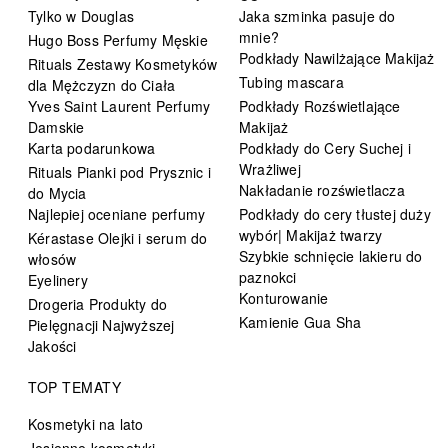
Tylko w Douglas
Jaka szminka pasuje do
mnie?
Hugo Boss Perfumy Męskie
Podkłady Nawilżające Makijaż
Rituals Zestawy Kosmetyków
Tubing mascara
dla Mężczyzn do Ciała
Yves Saint Laurent Perfumy
Podkłady Rozświetlające
Damskie
Makijaż
Karta podarunkowa
Podkłady do Cery Suchej i
Wrażliwej
Rituals Pianki pod Prysznic i
Nakładanie rozświetlacza
do Mycia
Najlepiej oceniane perfumy
Podkłady do cery tłustej duży
wybór| Makijaż twarzy
Kérastase Olejki i serum do
Szybkie schnięcie lakieru do
włosów
paznokci
Eyelinery
Konturowanie
Drogeria Produkty do
Kamienie Gua Sha
Pielęgnacji Najwyższej
Jakości
TOP TEMATY
Kosmetyki na lato
Jesienne kosmetyki