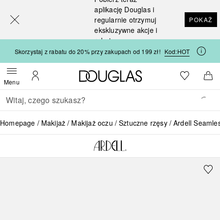
[navigation.slideout.screenreader]
aplikację Douglas i
regularnie otrzymuj
POKAŻ
ekskluzywne akcje i
rabaty
Skorzystaj z rabatu do 20% przy zakupach od 199 zł!
Kod:
HOT
Strona główna Douglas
Do listy ży
Otwórz menu
Moje konto
Do 
Menu
Wracać
Wykonaj wyszukiwanie
Homepage
Makijaż
Makijaż oczu
Sztuczne rzęsy
Ardell Seamle