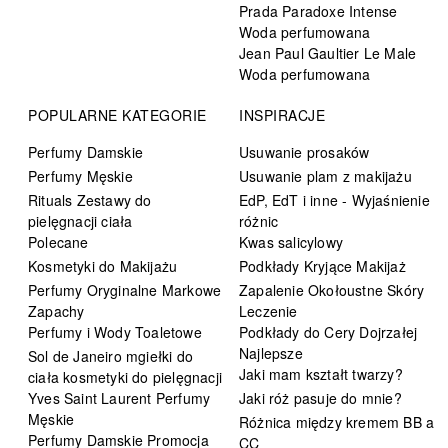
Prada Paradoxe Intense
Woda perfumowana
Jean Paul Gaultier Le Male
Woda perfumowana
POPULARNE KATEGORIE
INSPIRACJE
Perfumy Damskie
Usuwanie prosaków
Perfumy Męskie
Usuwanie plam z makijażu
Rituals Zestawy do
EdP, EdT i inne - Wyjaśnienie
pielęgnacji ciała
różnic
Polecane
Kwas salicylowy
Kosmetyki do Makijażu
Podkłady Kryjące Makijaż
Perfumy Oryginalne Markowe
Zapalenie Okołoustne Skóry
Zapachy
Leczenie
Perfumy i Wody Toaletowe
Podkłady do Cery Dojrzałej
Najlepsze
Sol de Janeiro mgiełki do
Jaki mam kształt twarzy?
ciała kosmetyki do pielęgnacji
Yves Saint Laurent Perfumy
Jaki róż pasuje do mnie?
Męskie
Różnica między kremem BB a
Perfumy Damskie Promocja
CC