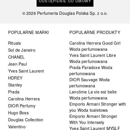
ODSTĄPIENIE OD UMOWY
©
2026
Perfumeria Douglas Polska Sp. z o.o.
POPULARNE MARKI
POPULARNE PRODUKTY
Rituals
Carolina Herrera Good Girl
Woda perfumowana
Sol de Janeiro
Yves Saint Laurent Libre
CHANEL
Woda perfumowana
Jean Paul
Prada Paradoxe Woda
Yves Saint Laurent
perfumowana
HDREY
DIOR Sauvage Woda
Stanley
perfumowana
Prada
Lancôme La vie est belle
Woda perfumowana
Carolina Herrera
Emporio Armani Stronger with
DIOR Perfumy
you Woda toaletowa
Hugo Boss
Emporio Armani Stronger
Douglas Collection
With You Intensely
Valentino
Yves Saint Laurent MYSLF