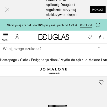
[navigation.slideout.screenreader]
aplikację Douglas i
regularnie otrzymuj
POKAŻ
ekskluzywne akcje i
rabaty
Skorzystaj z rabatu do 20% przy zakupach od 199 zł!
Kod:
HOT
Strona główna Douglas
Do listy ży
Otwórz menu
Moje konto
Do 
Menu
Wracać
Wykonaj wyszukiwanie
Homepage
Ciało
Pielęgnacja dłoni
Mydła do rąk
Jo Malone L