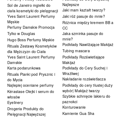
Najlepsze
Sol de Janeiro mgiełki do
Jaki mam kształt twarzy?
ciała kosmetyki do pielęgnacji
Yves Saint Laurent Perfumy
Jaki róż pasuje do mnie?
Męskie
Różnica między kremem BB a
Perfumy Damskie Promocja
CC
Tylko w Douglas
Jaka szminka pasuje do
mnie?
Hugo Boss Perfumy Męskie
Podkłady Nawilżające Makijaż
Rituals Zestawy Kosmetyków
Tubing mascara
dla Mężczyzn do Ciała
Yves Saint Laurent Perfumy
Podkłady Rozświetlające
Damskie
Makijaż
Karta podarunkowa
Podkłady do Cery Suchej i
Wrażliwej
Rituals Pianki pod Prysznic i
Nakładanie rozświetlacza
do Mycia
Najlepiej oceniane perfumy
Podkłady do cery tłustej duży
wybór| Makijaż twarzy
Kérastase Olejki i serum do
Szybkie schnięcie lakieru do
włosów
paznokci
Eyelinery
Konturowanie
Drogeria Produkty do
Kamienie Gua Sha
Pielęgnacji Najwyższej