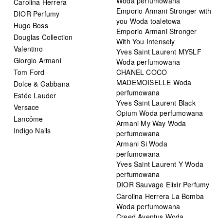
Woda perfumowana
Carolina Herrera
Emporio Armani Stronger with
DIOR Perfumy
you Woda toaletowa
Hugo Boss
Emporio Armani Stronger
Douglas Collection
With You Intensely
Valentino
Yves Saint Laurent MYSLF
Giorgio Armani
Woda perfumowana
Tom Ford
CHANEL COCO
MADEMOISELLE Woda
Dolce & Gabbana
perfumowana
Estée Lauder
Yves Saint Laurent Black
Versace
Opium Woda perfumowana
Lancôme
Armani My Way Woda
Indigo Nails
perfumowana
Armani Si Woda
perfumowana
Yves Saint Laurent Y Woda
perfumowana
DIOR Sauvage Elixir Perfumy
Carolina Herrera La Bomba
Woda perfumowana
Creed Aventus Woda