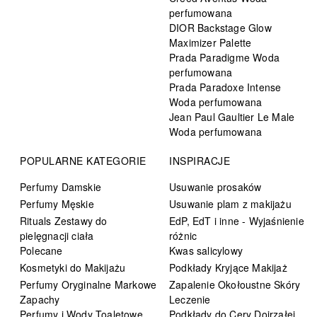
perfumowana
DIOR Backstage Glow
Maximizer Palette
Prada Paradigme Woda
perfumowana
Prada Paradoxe Intense
Woda perfumowana
Jean Paul Gaultier Le Male
Woda perfumowana
POPULARNE KATEGORIE
INSPIRACJE
Perfumy Damskie
Usuwanie prosaków
Perfumy Męskie
Usuwanie plam z makijażu
Rituals Zestawy do
EdP, EdT i inne - Wyjaśnienie
pielęgnacji ciała
różnic
Polecane
Kwas salicylowy
Kosmetyki do Makijażu
Podkłady Kryjące Makijaż
Perfumy Oryginalne Markowe
Zapalenie Okołoustne Skóry
Zapachy
Leczenie
Perfumy i Wody Toaletowe
Podkłady do Cery Dojrzałej