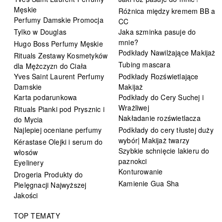
Męskie
Różnica między kremem BB a
Perfumy Damskie Promocja
CC
Tylko w Douglas
Jaka szminka pasuje do
mnie?
Hugo Boss Perfumy Męskie
Podkłady Nawilżające Makijaż
Rituals Zestawy Kosmetyków
Tubing mascara
dla Mężczyzn do Ciała
Yves Saint Laurent Perfumy
Podkłady Rozświetlające
Damskie
Makijaż
Karta podarunkowa
Podkłady do Cery Suchej i
Wrażliwej
Rituals Pianki pod Prysznic i
Nakładanie rozświetlacza
do Mycia
Najlepiej oceniane perfumy
Podkłady do cery tłustej duży
wybór| Makijaż twarzy
Kérastase Olejki i serum do
Szybkie schnięcie lakieru do
włosów
paznokci
Eyelinery
Konturowanie
Drogeria Produkty do
Kamienie Gua Sha
Pielęgnacji Najwyższej
Jakości
TOP TEMATY