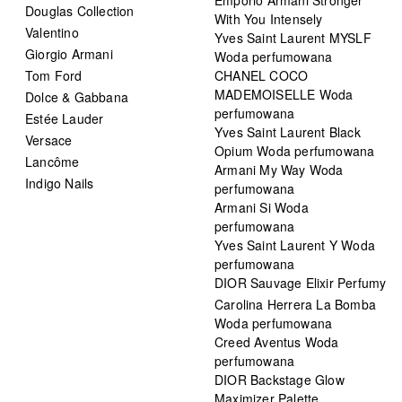
Douglas Collection
With You Intensely
Valentino
Yves Saint Laurent MYSLF
Giorgio Armani
Woda perfumowana
Tom Ford
CHANEL COCO
MADEMOISELLE Woda
Dolce & Gabbana
perfumowana
Estée Lauder
Yves Saint Laurent Black
Versace
Opium Woda perfumowana
Lancôme
Armani My Way Woda
Indigo Nails
perfumowana
Armani Si Woda
perfumowana
Yves Saint Laurent Y Woda
perfumowana
DIOR Sauvage Elixir Perfumy
Carolina Herrera La Bomba
Woda perfumowana
Creed Aventus Woda
perfumowana
DIOR Backstage Glow
Maximizer Palette