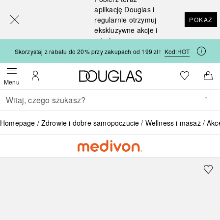
[navigation.slideout.screenreader]
aplikację Douglas i
regularnie otrzymuj
POKAŻ
ekskluzywne akcje i
rabaty
Skorzystaj z rabatu do 20% przy zakupach od 199 zł!
Kod:
HOT
Strona główna Douglas
Do listy ży
Otwórz menu
Moje konto
Do 
Menu
Wracać
Wykonaj wyszukiwanie
Homepage
Zdrowie i dobre samopoczucie
Wellness i masaż
Akc