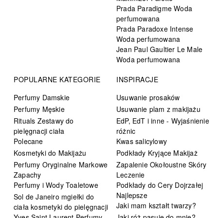
Prada Paradigme Woda
perfumowana
Prada Paradoxe Intense
Woda perfumowana
Jean Paul Gaultier Le Male
Woda perfumowana
POPULARNE KATEGORIE
INSPIRACJE
Perfumy Damskie
Usuwanie prosaków
Perfumy Męskie
Usuwanie plam z makijażu
Rituals Zestawy do
EdP, EdT i inne - Wyjaśnienie
pielęgnacji ciała
różnic
Polecane
Kwas salicylowy
Kosmetyki do Makijażu
Podkłady Kryjące Makijaż
Perfumy Oryginalne Markowe
Zapalenie Okołoustne Skóry
Zapachy
Leczenie
Perfumy i Wody Toaletowe
Podkłady do Cery Dojrzałej
Najlepsze
Sol de Janeiro mgiełki do
Jaki mam kształt twarzy?
ciała kosmetyki do pielęgnacji
Yves Saint Laurent Perfumy
Jaki róż pasuje do mnie?