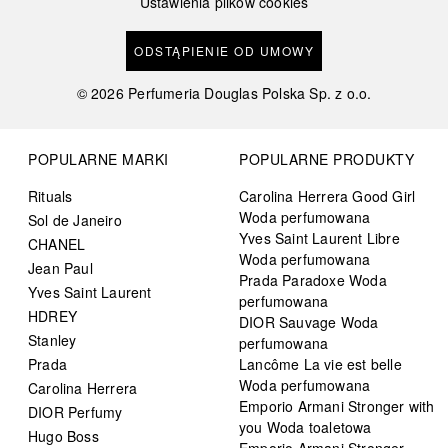
Ustawienia plików cookies
ODSTĄPIENIE OD UMOWY
©
2026
Perfumeria Douglas Polska Sp. z o.o.
POPULARNE MARKI
POPULARNE PRODUKTY
Rituals
Carolina Herrera Good Girl
Woda perfumowana
Sol de Janeiro
Yves Saint Laurent Libre
CHANEL
Woda perfumowana
Jean Paul
Prada Paradoxe Woda
Yves Saint Laurent
perfumowana
HDREY
DIOR Sauvage Woda
Stanley
perfumowana
Prada
Lancôme La vie est belle
Woda perfumowana
Carolina Herrera
Emporio Armani Stronger with
DIOR Perfumy
you Woda toaletowa
Hugo Boss
Emporio Armani Stronger