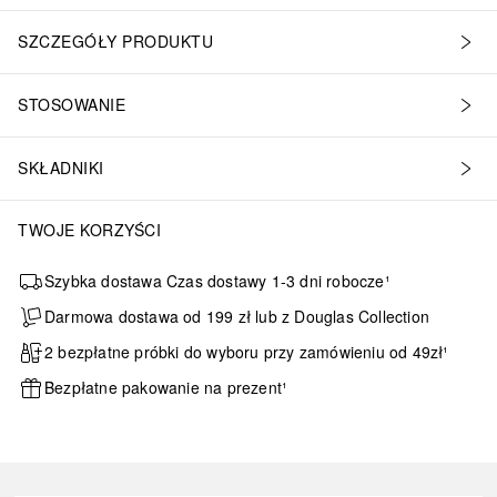
minum Starch Octenylsuccinate, Isododecane, Zinc Oxide, Hydrogenat
SZCZEGÓŁY PRODUKTU
STOSOWANIE
SKŁADNIKI
TWOJE KORZYŚCI
Szybka dostawa Czas dostawy 1-3 dni robocze¹
Darmowa dostawa od 199 zł lub z Douglas Collection
2 bezpłatne próbki do wyboru przy zamówieniu od 49zł¹
Bezpłatne pakowanie na prezent¹