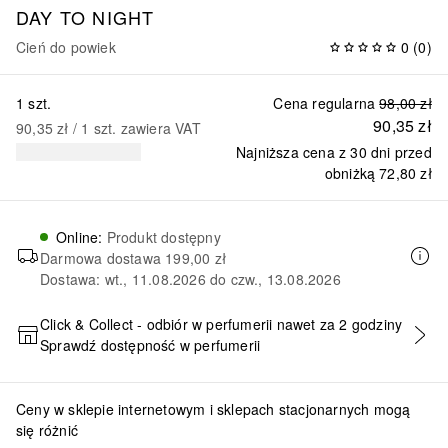
DAY TO NIGHT
Cień do powiek
0
(
0
)
1 szt.
Cena regularna
98,00 zł
90,35 zł
90,35 zł
 / 
1
szt.
zawiera VAT
Najniższa cena z 30 dni przed
obniżką
72,80 zł
Online
:
Produkt dostępny
Darmowa dostawa
199,00 zł
Dostawa: wt., 11.08.2026 do czw., 13.08.2026
Click & Collect - odbiór w perfumerii nawet za 2 godziny
Sprawdź dostępność w perfumerii
DODAJ DO KOSZYKA
Ceny w sklepie internetowym i sklepach stacjonarnych mogą
się różnić