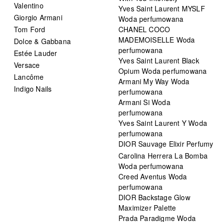
Valentino
Yves Saint Laurent MYSLF
Giorgio Armani
Woda perfumowana
Tom Ford
CHANEL COCO
MADEMOISELLE Woda
Dolce & Gabbana
perfumowana
Estée Lauder
Yves Saint Laurent Black
Versace
Opium Woda perfumowana
Lancôme
Armani My Way Woda
Indigo Nails
perfumowana
Armani Si Woda
perfumowana
Yves Saint Laurent Y Woda
perfumowana
DIOR Sauvage Elixir Perfumy
Carolina Herrera La Bomba
Woda perfumowana
Creed Aventus Woda
perfumowana
DIOR Backstage Glow
Maximizer Palette
Prada Paradigme Woda