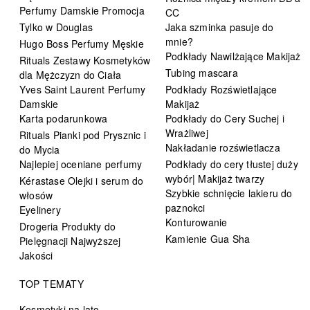
Perfumy Damskie Promocja
CC
Tylko w Douglas
Jaka szminka pasuje do
mnie?
Hugo Boss Perfumy Męskie
Podkłady Nawilżające Makijaż
Rituals Zestawy Kosmetyków
Tubing mascara
dla Mężczyzn do Ciała
Yves Saint Laurent Perfumy
Podkłady Rozświetlające
Damskie
Makijaż
Karta podarunkowa
Podkłady do Cery Suchej i
Wrażliwej
Rituals Pianki pod Prysznic i
Nakładanie rozświetlacza
do Mycia
Najlepiej oceniane perfumy
Podkłady do cery tłustej duży
wybór| Makijaż twarzy
Kérastase Olejki i serum do
Szybkie schnięcie lakieru do
włosów
paznokci
Eyelinery
Konturowanie
Drogeria Produkty do
Kamienie Gua Sha
Pielęgnacji Najwyższej
Jakości
TOP TEMATY
Kosmetyki na lato