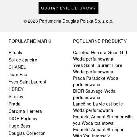
ODSTĄPIENIE OD UMOWY
©
2026
Perfumeria Douglas Polska Sp. z o.o.
POPULARNE MARKI
POPULARNE PRODUKTY
Rituals
Carolina Herrera Good Girl
Woda perfumowana
Sol de Janeiro
Yves Saint Laurent Libre
CHANEL
Woda perfumowana
Jean Paul
Prada Paradoxe Woda
Yves Saint Laurent
perfumowana
HDREY
DIOR Sauvage Woda
Stanley
perfumowana
Prada
Lancôme La vie est belle
Woda perfumowana
Carolina Herrera
Emporio Armani Stronger with
DIOR Perfumy
you Woda toaletowa
Hugo Boss
Emporio Armani Stronger
Douglas Collection
With You Intensely