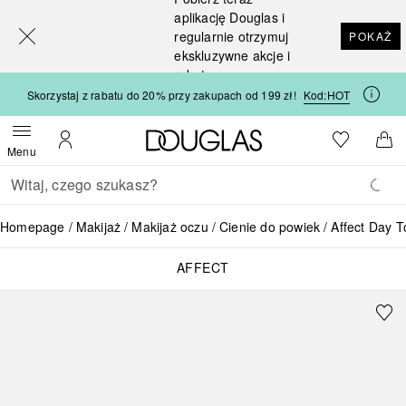
[navigation.slideout.screenreader]
aplikację Douglas i
regularnie otrzymuj
POKAŻ
ekskluzywne akcje i
rabaty
Skorzystaj z rabatu do 20% przy zakupach od 199 zł!
Kod:
HOT
Strona główna Douglas
Do listy ży
Otwórz menu
Moje konto
Do 
Menu
Wracać
Wykonaj wyszukiwanie
Homepage
Makijaż
Makijaż oczu
Cienie do powiek
Affect Day T
AFFECT