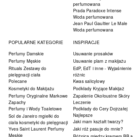
perfumowana
Prada Paradoxe Intense
Woda perfumowana
Jean Paul Gaultier Le Male
Woda perfumowana
POPULARNE KATEGORIE
INSPIRACJE
Perfumy Damskie
Usuwanie prosaków
Perfumy Męskie
Usuwanie plam z makijażu
Rituals Zestawy do
EdP, EdT i inne - Wyjaśnienie
pielęgnacji ciała
różnic
Polecane
Kwas salicylowy
Kosmetyki do Makijażu
Podkłady Kryjące Makijaż
Perfumy Oryginalne Markowe
Zapalenie Okołoustne Skóry
Zapachy
Leczenie
Perfumy i Wody Toaletowe
Podkłady do Cery Dojrzałej
Najlepsze
Sol de Janeiro mgiełki do
Jaki mam kształt twarzy?
ciała kosmetyki do pielęgnacji
Yves Saint Laurent Perfumy
Jaki róż pasuje do mnie?
Męskie
Różnica między kremem BB a