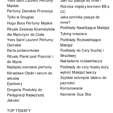
Yves Saint Laurent Perfumy
Jaki róż pasuje do mnie?
Męskie
Różnica między kremem BB a
Perfumy Damskie Promocja
CC
Tylko w Douglas
Jaka szminka pasuje do
mnie?
Hugo Boss Perfumy Męskie
Podkłady Nawilżające Makijaż
Rituals Zestawy Kosmetyków
Tubing mascara
dla Mężczyzn do Ciała
Yves Saint Laurent Perfumy
Podkłady Rozświetlające
Damskie
Makijaż
Karta podarunkowa
Podkłady do Cery Suchej i
Wrażliwej
Rituals Pianki pod Prysznic i
Nakładanie rozświetlacza
do Mycia
Najlepiej oceniane perfumy
Podkłady do cery tłustej duży
wybór| Makijaż twarzy
Kérastase Olejki i serum do
Szybkie schnięcie lakieru do
włosów
paznokci
Eyelinery
Konturowanie
Drogeria Produkty do
Kamienie Gua Sha
Pielęgnacji Najwyższej
Jakości
TOP TEMATY