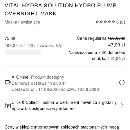
VITAL HYDRA SOLUTION
HYDRO PLUMP
OVERNIGHT MASK
Maska nawilżająca
0
(
0
)
75 ml
Cena regularna
159,00 zł
147,99 zł
197,32 zł
 / 
100
ml
zawiera VAT
Najniższa cena z 30 dni przed
obniżką
119,25 zł
Online
:
Produkt dostępny
Darmowa dostawa
199,00 zł
Dostawa: wt., 11.08.2026 do czw., 13.08.2026
Click & Collect - odbiór w perfumerii nawet za 2 godziny
Sprawdź dostępność w perfumerii
DODAJ DO KOSZYKA
Ceny w sklepie internetowym i sklepach stacjonarnych mogą