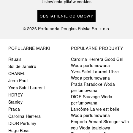
Ustawienia plików cookies
ODSTĄPIENIE OD UMOWY
©
2026
Perfumeria Douglas Polska Sp. z o.o.
POPULARNE MARKI
POPULARNE PRODUKTY
Rituals
Carolina Herrera Good Girl
Woda perfumowana
Sol de Janeiro
Yves Saint Laurent Libre
CHANEL
Woda perfumowana
Jean Paul
Prada Paradoxe Woda
Yves Saint Laurent
perfumowana
HDREY
DIOR Sauvage Woda
Stanley
perfumowana
Prada
Lancôme La vie est belle
Woda perfumowana
Carolina Herrera
Emporio Armani Stronger with
DIOR Perfumy
you Woda toaletowa
Hugo Boss