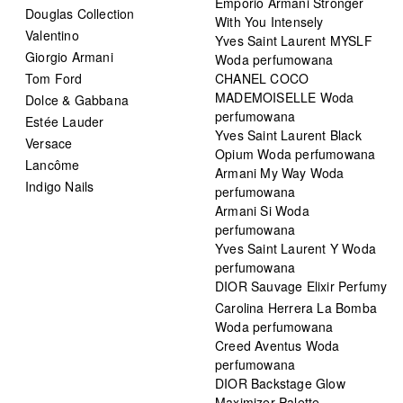
Emporio Armani Stronger
Douglas Collection
With You Intensely
Valentino
Yves Saint Laurent MYSLF
Giorgio Armani
Woda perfumowana
Tom Ford
CHANEL COCO
MADEMOISELLE Woda
Dolce & Gabbana
perfumowana
Estée Lauder
Yves Saint Laurent Black
Versace
Opium Woda perfumowana
Lancôme
Armani My Way Woda
Indigo Nails
perfumowana
Armani Si Woda
perfumowana
Yves Saint Laurent Y Woda
perfumowana
DIOR Sauvage Elixir Perfumy
Carolina Herrera La Bomba
Woda perfumowana
Creed Aventus Woda
perfumowana
DIOR Backstage Glow
Maximizer Palette