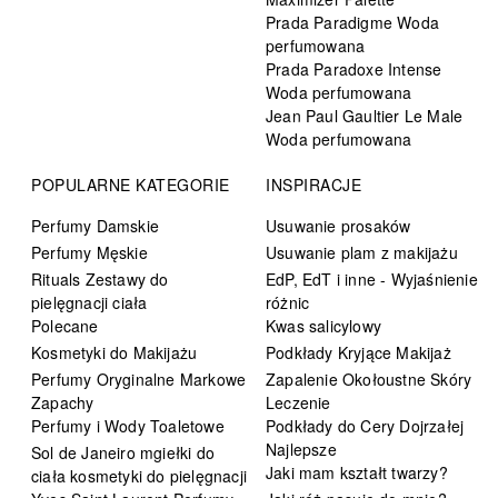
Prada Paradigme Woda
perfumowana
Prada Paradoxe Intense
Woda perfumowana
Jean Paul Gaultier Le Male
Woda perfumowana
POPULARNE KATEGORIE
INSPIRACJE
Perfumy Damskie
Usuwanie prosaków
Perfumy Męskie
Usuwanie plam z makijażu
Rituals Zestawy do
EdP, EdT i inne - Wyjaśnienie
pielęgnacji ciała
różnic
Polecane
Kwas salicylowy
Kosmetyki do Makijażu
Podkłady Kryjące Makijaż
Perfumy Oryginalne Markowe
Zapalenie Okołoustne Skóry
Zapachy
Leczenie
Perfumy i Wody Toaletowe
Podkłady do Cery Dojrzałej
Najlepsze
Sol de Janeiro mgiełki do
Jaki mam kształt twarzy?
ciała kosmetyki do pielęgnacji