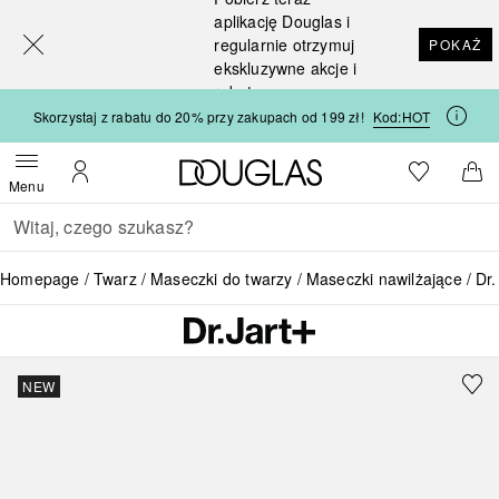
[navigation.slideout.screenreader]
aplikację Douglas i
regularnie otrzymuj
POKAŻ
ekskluzywne akcje i
rabaty
Skorzystaj z rabatu do 20% przy zakupach od 199 zł!
Kod:
HOT
Strona główna Douglas
Do listy ży
Otwórz menu
Moje konto
Do 
Menu
Wracać
Wykonaj wyszukiwanie
Homepage
Twarz
Maseczki do twarzy
Maseczki nawilżające
Dr.
NEW