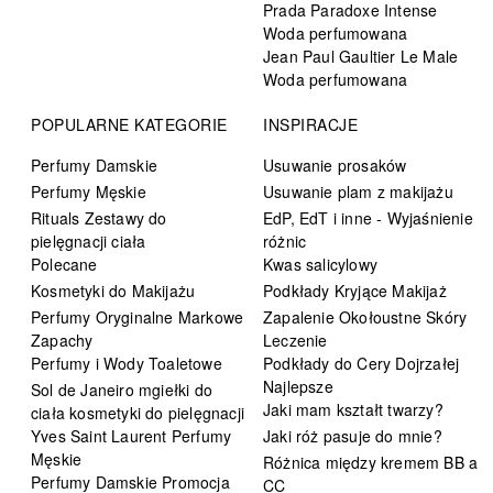
Prada Paradoxe Intense
Woda perfumowana
Jean Paul Gaultier Le Male
Woda perfumowana
POPULARNE KATEGORIE
INSPIRACJE
Perfumy Damskie
Usuwanie prosaków
Perfumy Męskie
Usuwanie plam z makijażu
Rituals Zestawy do
EdP, EdT i inne - Wyjaśnienie
pielęgnacji ciała
różnic
Polecane
Kwas salicylowy
Kosmetyki do Makijażu
Podkłady Kryjące Makijaż
Perfumy Oryginalne Markowe
Zapalenie Okołoustne Skóry
Zapachy
Leczenie
Perfumy i Wody Toaletowe
Podkłady do Cery Dojrzałej
Najlepsze
Sol de Janeiro mgiełki do
Jaki mam kształt twarzy?
ciała kosmetyki do pielęgnacji
Yves Saint Laurent Perfumy
Jaki róż pasuje do mnie?
Męskie
Różnica między kremem BB a
Perfumy Damskie Promocja
CC