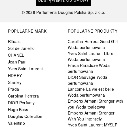
ODSTĄPIENIE OD UMOWY
©
2026
Perfumeria Douglas Polska Sp. z o.o.
POPULARNE MARKI
POPULARNE PRODUKTY
Rituals
Carolina Herrera Good Girl
Woda perfumowana
Sol de Janeiro
Yves Saint Laurent Libre
CHANEL
Woda perfumowana
Jean Paul
Prada Paradoxe Woda
Yves Saint Laurent
perfumowana
HDREY
DIOR Sauvage Woda
Stanley
perfumowana
Prada
Lancôme La vie est belle
Woda perfumowana
Carolina Herrera
Emporio Armani Stronger with
DIOR Perfumy
you Woda toaletowa
Hugo Boss
Emporio Armani Stronger
Douglas Collection
With You Intensely
Valentino
Yves Saint Laurent MYSLF