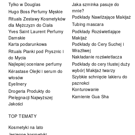
Tylko w Douglas
Jaka szminka pasuje do
mnie?
Hugo Boss Perfumy Męskie
Podkłady Nawilżające Makijaż
Rituals Zestawy Kosmetyków
Tubing mascara
dla Mężczyzn do Ciała
Yves Saint Laurent Perfumy
Podkłady Rozświetlające
Damskie
Makijaż
Karta podarunkowa
Podkłady do Cery Suchej i
Wrażliwej
Rituals Pianki pod Prysznic i
Nakładanie rozświetlacza
do Mycia
Najlepiej oceniane perfumy
Podkłady do cery tłustej duży
wybór| Makijaż twarzy
Kérastase Olejki i serum do
Szybkie schnięcie lakieru do
włosów
paznokci
Eyelinery
Konturowanie
Drogeria Produkty do
Kamienie Gua Sha
Pielęgnacji Najwyższej
Jakości
TOP TEMATY
Kosmetyki na lato
Jesienne kosmetyki