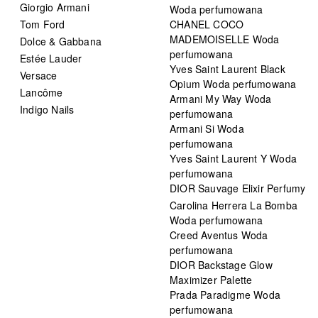
Giorgio Armani
Woda perfumowana
Tom Ford
CHANEL COCO
MADEMOISELLE Woda
Dolce & Gabbana
perfumowana
Estée Lauder
Yves Saint Laurent Black
Versace
Opium Woda perfumowana
Lancôme
Armani My Way Woda
Indigo Nails
perfumowana
Armani Si Woda
perfumowana
Yves Saint Laurent Y Woda
perfumowana
DIOR Sauvage Elixir Perfumy
Carolina Herrera La Bomba
Woda perfumowana
Creed Aventus Woda
perfumowana
DIOR Backstage Glow
Maximizer Palette
Prada Paradigme Woda
perfumowana