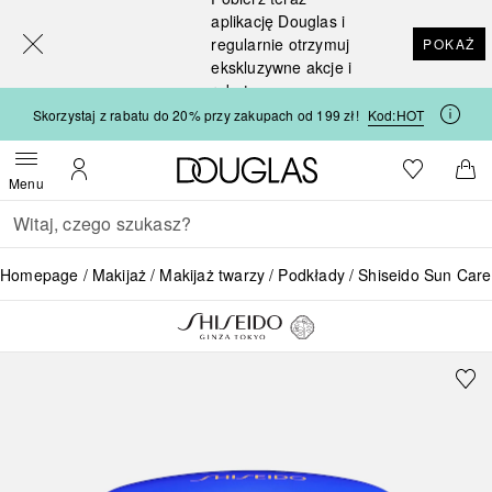
[navigation.slideout.screenreader]
aplikację Douglas i
regularnie otrzymuj
POKAŻ
ekskluzywne akcje i
rabaty
Skorzystaj z rabatu do 20% przy zakupach od 199 zł!
Kod:
HOT
Strona główna Douglas
Do listy ży
Otwórz menu
Moje konto
Do 
Menu
Wracać
Wykonaj wyszukiwanie
Homepage
Makijaż
Makijaż twarzy
Podkłady
Shiseido Sun Car