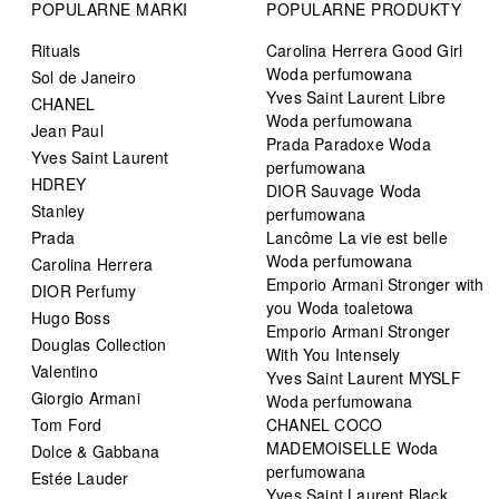
POPULARNE MARKI
POPULARNE PRODUKTY
Rituals
Carolina Herrera Good Girl
Woda perfumowana
Sol de Janeiro
Yves Saint Laurent Libre
CHANEL
Woda perfumowana
Jean Paul
Prada Paradoxe Woda
Yves Saint Laurent
perfumowana
HDREY
DIOR Sauvage Woda
Stanley
perfumowana
Prada
Lancôme La vie est belle
Woda perfumowana
Carolina Herrera
Emporio Armani Stronger with
DIOR Perfumy
you Woda toaletowa
Hugo Boss
Emporio Armani Stronger
Douglas Collection
With You Intensely
Valentino
Yves Saint Laurent MYSLF
Giorgio Armani
Woda perfumowana
Tom Ford
CHANEL COCO
MADEMOISELLE Woda
Dolce & Gabbana
perfumowana
Estée Lauder
Yves Saint Laurent Black