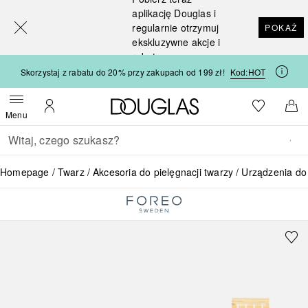
[navigation.slideout.screenreader]
aplikację Douglas i
regularnie otrzymuj
POKAŻ
ekskluzywne akcje i
rabaty
Skorzystaj z rabatu do 20% przy zakupach od 199 zł!
Kod:
HOT
Strona główna Douglas
Do listy ży
Otwórz menu
Moje konto
Do 
Menu
Wracać
Wykonaj wyszukiwanie
Homepage
Twarz
Akcesoria do pielęgnacji twarzy
Urządzenia do