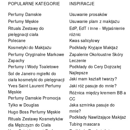
POPULARNE KATEGORIE
INSPIRACJE
Perfumy Damskie
Usuwanie prosaków
Perfumy Męskie
Usuwanie plam z makijażu
Rituals Zestawy do
EdP, EdT i inne - Wyjaśnienie
pielęgnacji ciała
różnic
Polecane
Kwas salicylowy
Kosmetyki do Makijażu
Podkłady Kryjące Makijaż
Perfumy Oryginalne Markowe
Zapalenie Okołoustne Skóry
Zapachy
Leczenie
Perfumy i Wody Toaletowe
Podkłady do Cery Dojrzałej
Najlepsze
Sol de Janeiro mgiełki do
Jaki mam kształt twarzy?
ciała kosmetyki do pielęgnacji
Yves Saint Laurent Perfumy
Jaki róż pasuje do mnie?
Męskie
Różnica między kremem BB a
Perfumy Damskie Promocja
CC
Tylko w Douglas
Jaka szminka pasuje do
mnie?
Hugo Boss Perfumy Męskie
Podkłady Nawilżające Makijaż
Rituals Zestawy Kosmetyków
Tubing mascara
dla Mężczyzn do Ciała