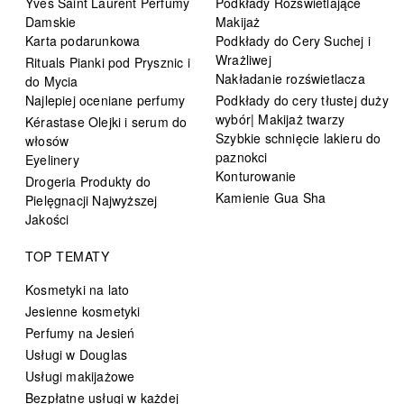
Yves Saint Laurent Perfumy
Podkłady Rozświetlające
Damskie
Makijaż
Karta podarunkowa
Podkłady do Cery Suchej i
Wrażliwej
Rituals Pianki pod Prysznic i
Nakładanie rozświetlacza
do Mycia
Najlepiej oceniane perfumy
Podkłady do cery tłustej duży
wybór| Makijaż twarzy
Kérastase Olejki i serum do
Szybkie schnięcie lakieru do
włosów
paznokci
Eyelinery
Konturowanie
Drogeria Produkty do
Kamienie Gua Sha
Pielęgnacji Najwyższej
Jakości
TOP TEMATY
Kosmetyki na lato
Jesienne kosmetyki
Perfumy na Jesień
Usługi w Douglas
Usługi makijażowe
Bezpłatne usługi w każdej