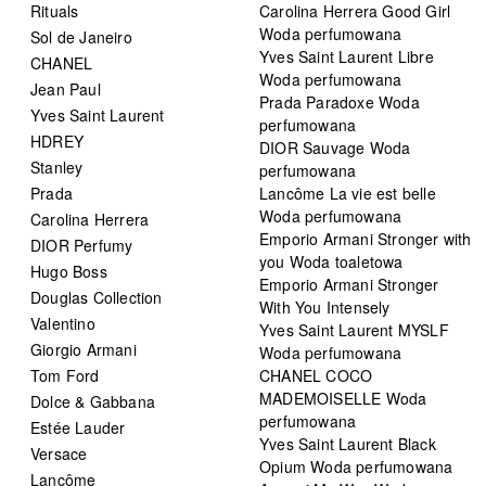
Rituals
Carolina Herrera Good Girl
Woda perfumowana
Sol de Janeiro
Yves Saint Laurent Libre
CHANEL
Woda perfumowana
Jean Paul
Prada Paradoxe Woda
Yves Saint Laurent
perfumowana
HDREY
DIOR Sauvage Woda
Stanley
perfumowana
Prada
Lancôme La vie est belle
Woda perfumowana
Carolina Herrera
Emporio Armani Stronger with
DIOR Perfumy
you Woda toaletowa
Hugo Boss
Emporio Armani Stronger
Douglas Collection
With You Intensely
Valentino
Yves Saint Laurent MYSLF
Giorgio Armani
Woda perfumowana
Tom Ford
CHANEL COCO
MADEMOISELLE Woda
Dolce & Gabbana
perfumowana
Estée Lauder
Yves Saint Laurent Black
Versace
Opium Woda perfumowana
Lancôme