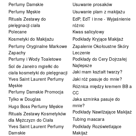
Perfumy Damskie
Usuwanie prosaków
Perfumy Męskie
Usuwanie plam z makijażu
Rituals Zestawy do
EdP, EdT i inne - Wyjaśnienie
pielęgnacji ciała
różnic
Polecane
Kwas salicylowy
Kosmetyki do Makijażu
Podkłady Kryjące Makijaż
Perfumy Oryginalne Markowe
Zapalenie Okołoustne Skóry
Zapachy
Leczenie
Perfumy i Wody Toaletowe
Podkłady do Cery Dojrzałej
Najlepsze
Sol de Janeiro mgiełki do
Jaki mam kształt twarzy?
ciała kosmetyki do pielęgnacji
Yves Saint Laurent Perfumy
Jaki róż pasuje do mnie?
Męskie
Różnica między kremem BB a
Perfumy Damskie Promocja
CC
Tylko w Douglas
Jaka szminka pasuje do
mnie?
Hugo Boss Perfumy Męskie
Podkłady Nawilżające Makijaż
Rituals Zestawy Kosmetyków
Tubing mascara
dla Mężczyzn do Ciała
Yves Saint Laurent Perfumy
Podkłady Rozświetlające
Damskie
Makijaż