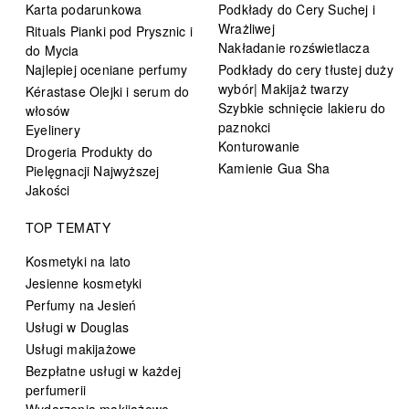
Karta podarunkowa
Podkłady do Cery Suchej i
Wrażliwej
Rituals Pianki pod Prysznic i
Nakładanie rozświetlacza
do Mycia
Najlepiej oceniane perfumy
Podkłady do cery tłustej duży
wybór| Makijaż twarzy
Kérastase Olejki i serum do
Szybkie schnięcie lakieru do
włosów
paznokci
Eyelinery
Konturowanie
Drogeria Produkty do
Kamienie Gua Sha
Pielęgnacji Najwyższej
Jakości
TOP TEMATY
Kosmetyki na lato
Jesienne kosmetyki
Perfumy na Jesień
Usługi w Douglas
Usługi makijażowe
Bezpłatne usługi w każdej
perfumerii
Wydarzenia makijażowe