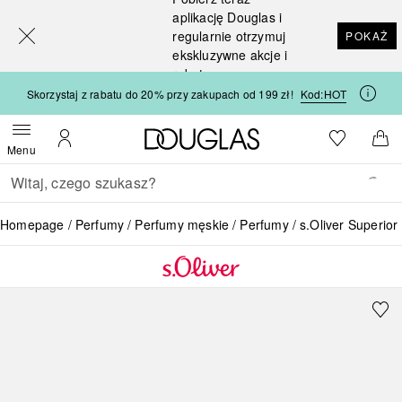
[navigation.slideout.screenreader]
aplikację Douglas i
regularnie otrzymuj
POKAŻ
ekskluzywne akcje i
rabaty
Skorzystaj z rabatu do 20% przy zakupach od 199 zł!
Kod:
HOT
Strona główna Douglas
Do listy ży
Otwórz menu
Moje konto
Do 
Menu
Wracać
Wykonaj wyszukiwanie
Homepage
Perfumy
Perfumy męskie
Perfumy
s.Oliver Superior