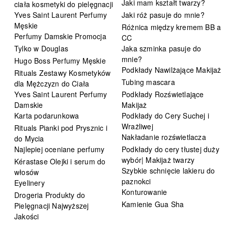
Jaki mam kształt twarzy?
ciała kosmetyki do pielęgnacji
Yves Saint Laurent Perfumy
Jaki róż pasuje do mnie?
Męskie
Różnica między kremem BB a
Perfumy Damskie Promocja
CC
Tylko w Douglas
Jaka szminka pasuje do
mnie?
Hugo Boss Perfumy Męskie
Podkłady Nawilżające Makijaż
Rituals Zestawy Kosmetyków
Tubing mascara
dla Mężczyzn do Ciała
Yves Saint Laurent Perfumy
Podkłady Rozświetlające
Damskie
Makijaż
Karta podarunkowa
Podkłady do Cery Suchej i
Wrażliwej
Rituals Pianki pod Prysznic i
Nakładanie rozświetlacza
do Mycia
Najlepiej oceniane perfumy
Podkłady do cery tłustej duży
wybór| Makijaż twarzy
Kérastase Olejki i serum do
Szybkie schnięcie lakieru do
włosów
paznokci
Eyelinery
Konturowanie
Drogeria Produkty do
Kamienie Gua Sha
Pielęgnacji Najwyższej
Jakości