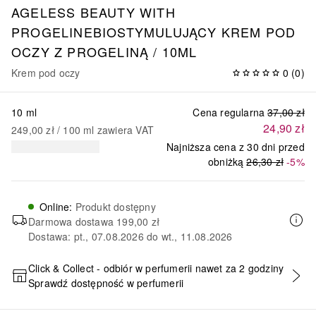
AGELESS BEAUTY WITH
PROGELINEBIOSTYMULUJĄCY KREM POD
OCZY Z PROGELINĄ / 10ML
Krem pod oczy
0
(
0
)
10 ml
Cena regularna
37,00 zł
24,90 zł
249,00 zł
 / 
100
ml
zawiera VAT
Najniższa cena z 30 dni przed
obniżką
26,30 zł
-5%
Online
:
Produkt dostępny
Darmowa dostawa
199,00 zł
Dostawa: pt., 07.08.2026 do wt., 11.08.2026
Click & Collect - odbiór w perfumerii nawet za 2 godziny
Sprawdź dostępność w perfumerii
DODAJ DO KOSZYKA