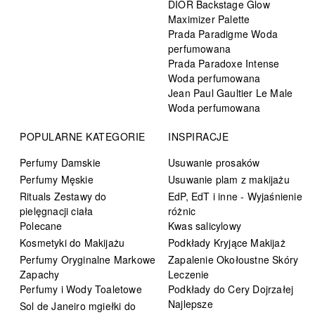
DIOR Backstage Glow
Maximizer Palette
Prada Paradigme Woda
perfumowana
Prada Paradoxe Intense
Woda perfumowana
Jean Paul Gaultier Le Male
Woda perfumowana
POPULARNE KATEGORIE
INSPIRACJE
Perfumy Damskie
Usuwanie prosaków
Perfumy Męskie
Usuwanie plam z makijażu
Rituals Zestawy do
EdP, EdT i inne - Wyjaśnienie
pielęgnacji ciała
różnic
Polecane
Kwas salicylowy
Kosmetyki do Makijażu
Podkłady Kryjące Makijaż
Perfumy Oryginalne Markowe
Zapalenie Okołoustne Skóry
Zapachy
Leczenie
Perfumy i Wody Toaletowe
Podkłady do Cery Dojrzałej
Najlepsze
Sol de Janeiro mgiełki do