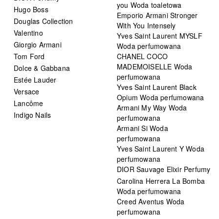
you Woda toaletowa
Hugo Boss
Emporio Armani Stronger
Douglas Collection
With You Intensely
Valentino
Yves Saint Laurent MYSLF
Giorgio Armani
Woda perfumowana
Tom Ford
CHANEL COCO
MADEMOISELLE Woda
Dolce & Gabbana
perfumowana
Estée Lauder
Yves Saint Laurent Black
Versace
Opium Woda perfumowana
Lancôme
Armani My Way Woda
Indigo Nails
perfumowana
Armani Si Woda
perfumowana
Yves Saint Laurent Y Woda
perfumowana
DIOR Sauvage Elixir Perfumy
Carolina Herrera La Bomba
Woda perfumowana
Creed Aventus Woda
perfumowana