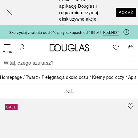
[navigation.slideout.screenreader]
aplikację Douglas i
regularnie otrzymuj
POKAŻ
ekskluzywne akcje i
rabaty
Skorzystaj z rabatu do 20% przy zakupach od 199 zł!
Kod:
HOT
Strona główna Douglas
Do listy ży
Otwórz menu
Moje konto
Do 
Menu
Wracać
Wykonaj wyszukiwanie
Homepage
Twarz
Pielęgnacja okolic oczu
Kremy pod oczy
Apis
SALE