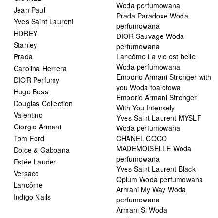
Woda perfumowana
Jean Paul
Prada Paradoxe Woda
Yves Saint Laurent
perfumowana
HDREY
DIOR Sauvage Woda
Stanley
perfumowana
Prada
Lancôme La vie est belle
Woda perfumowana
Carolina Herrera
Emporio Armani Stronger with
DIOR Perfumy
you Woda toaletowa
Hugo Boss
Emporio Armani Stronger
Douglas Collection
With You Intensely
Valentino
Yves Saint Laurent MYSLF
Giorgio Armani
Woda perfumowana
Tom Ford
CHANEL COCO
MADEMOISELLE Woda
Dolce & Gabbana
perfumowana
Estée Lauder
Yves Saint Laurent Black
Versace
Opium Woda perfumowana
Lancôme
Armani My Way Woda
Indigo Nails
perfumowana
Armani Si Woda