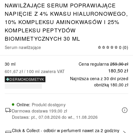
NAWILŻAJĄCE SERUM POPRAWIAJĄCE
NAPIĘCIE Z 4% KWASU HIALURONOWEGO,
10% KOMPLEKSU AMINOKWASÓW I 25%
KOMPLEKSU PEPTYDÓW
BIOMIMETYCZNYCH 30 ML
Serum nawilżające
0
(
0
)
30 ml
Cena regularna
259,90 zł
180,50 zł
601,67 zł
 / 
100
ml
zawiera VAT
Najniższa cena z 30 dni przed
DERMOKOSMETYK
obniżką
180,00 zł
Online
:
Produkt dostępny
Darmowa dostawa
199,00 zł
Dostawa: pt., 07.08.2026 do wt., 11.08.2026
Click & Collect - odbiór w perfumerii nawet za 2 godziny