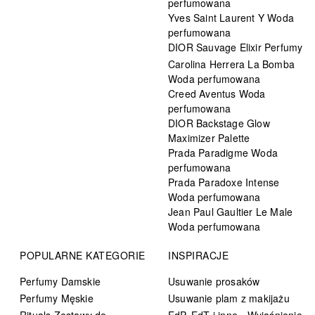
perfumowana
Yves Saint Laurent Y Woda
perfumowana
DIOR Sauvage Elixir Perfumy
Carolina Herrera La Bomba
Woda perfumowana
Creed Aventus Woda
perfumowana
DIOR Backstage Glow
Maximizer Palette
Prada Paradigme Woda
perfumowana
Prada Paradoxe Intense
Woda perfumowana
Jean Paul Gaultier Le Male
Woda perfumowana
POPULARNE KATEGORIE
INSPIRACJE
Perfumy Damskie
Usuwanie prosaków
Perfumy Męskie
Usuwanie plam z makijażu
Rituals Zestawy do
EdP, EdT i inne - Wyjaśnienie