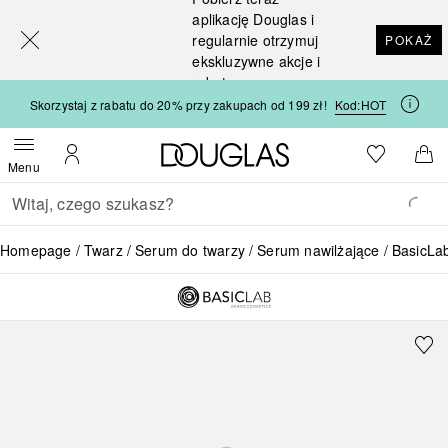
[navigation.slideout.screenreader]
aplikację Douglas i
regularnie otrzymuj
POKAŻ
ekskluzywne akcje i
rabaty
Skorzystaj z rabatu do 20% przy zakupach od 199 zł!
Kod:
HOT
Strona główna Douglas
Do listy ży
Otwórz menu
Moje konto
Do 
Menu
Wracać
Wykonaj wyszukiwanie
Homepage
Twarz
Serum do twarzy
Serum nawilżające
BasicL