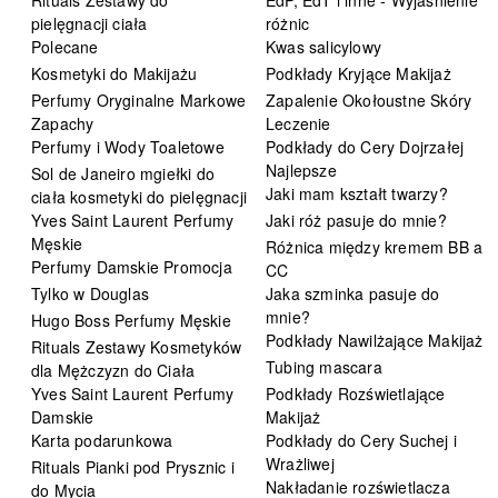
pielęgnacji ciała
różnic
Polecane
Kwas salicylowy
Kosmetyki do Makijażu
Podkłady Kryjące Makijaż
Perfumy Oryginalne Markowe
Zapalenie Okołoustne Skóry
Zapachy
Leczenie
Perfumy i Wody Toaletowe
Podkłady do Cery Dojrzałej
Najlepsze
Sol de Janeiro mgiełki do
Jaki mam kształt twarzy?
ciała kosmetyki do pielęgnacji
Yves Saint Laurent Perfumy
Jaki róż pasuje do mnie?
Męskie
Różnica między kremem BB a
Perfumy Damskie Promocja
CC
Tylko w Douglas
Jaka szminka pasuje do
mnie?
Hugo Boss Perfumy Męskie
Podkłady Nawilżające Makijaż
Rituals Zestawy Kosmetyków
Tubing mascara
dla Mężczyzn do Ciała
Yves Saint Laurent Perfumy
Podkłady Rozświetlające
Damskie
Makijaż
Karta podarunkowa
Podkłady do Cery Suchej i
Wrażliwej
Rituals Pianki pod Prysznic i
Nakładanie rozświetlacza
do Mycia