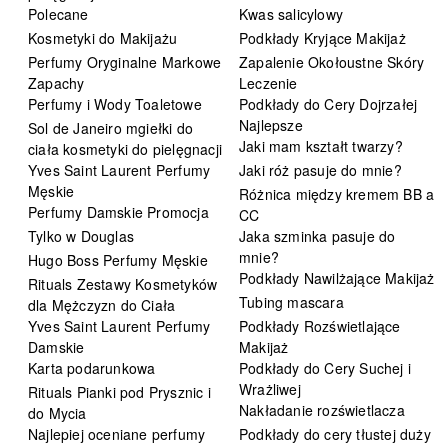
Polecane
Kwas salicylowy
Kosmetyki do Makijażu
Podkłady Kryjące Makijaż
Perfumy Oryginalne Markowe
Zapalenie Okołoustne Skóry
Zapachy
Leczenie
Perfumy i Wody Toaletowe
Podkłady do Cery Dojrzałej
Najlepsze
Sol de Janeiro mgiełki do
Jaki mam kształt twarzy?
ciała kosmetyki do pielęgnacji
Yves Saint Laurent Perfumy
Jaki róż pasuje do mnie?
Męskie
Różnica między kremem BB a
Perfumy Damskie Promocja
CC
Tylko w Douglas
Jaka szminka pasuje do
mnie?
Hugo Boss Perfumy Męskie
Podkłady Nawilżające Makijaż
Rituals Zestawy Kosmetyków
Tubing mascara
dla Mężczyzn do Ciała
Yves Saint Laurent Perfumy
Podkłady Rozświetlające
Damskie
Makijaż
Karta podarunkowa
Podkłady do Cery Suchej i
Wrażliwej
Rituals Pianki pod Prysznic i
Nakładanie rozświetlacza
do Mycia
Najlepiej oceniane perfumy
Podkłady do cery tłustej duży