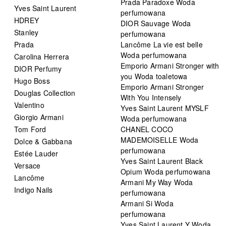
Prada Paradoxe Woda
Yves Saint Laurent
perfumowana
HDREY
DIOR Sauvage Woda
Stanley
perfumowana
Prada
Lancôme La vie est belle
Woda perfumowana
Carolina Herrera
Emporio Armani Stronger with
DIOR Perfumy
you Woda toaletowa
Hugo Boss
Emporio Armani Stronger
Douglas Collection
With You Intensely
Valentino
Yves Saint Laurent MYSLF
Giorgio Armani
Woda perfumowana
Tom Ford
CHANEL COCO
MADEMOISELLE Woda
Dolce & Gabbana
perfumowana
Estée Lauder
Yves Saint Laurent Black
Versace
Opium Woda perfumowana
Lancôme
Armani My Way Woda
Indigo Nails
perfumowana
Armani Si Woda
perfumowana
Yves Saint Laurent Y Woda