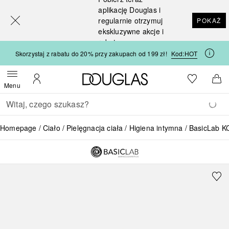
[navigation.slideout.screenreader]
aplikację Douglas i
regularnie otrzymuj
POKAŻ
ekskluzywne akcje i
rabaty
Skorzystaj z rabatu do 20% przy zakupach od 199 zł!
Kod:
HOT
Strona główna Douglas
Do listy ży
Otwórz menu
Moje konto
Do 
Menu
Wracać
Wykonaj wyszukiwanie
Homepage
Ciało
Pielęgnacja ciała
Higiena intymna
BasicLab 