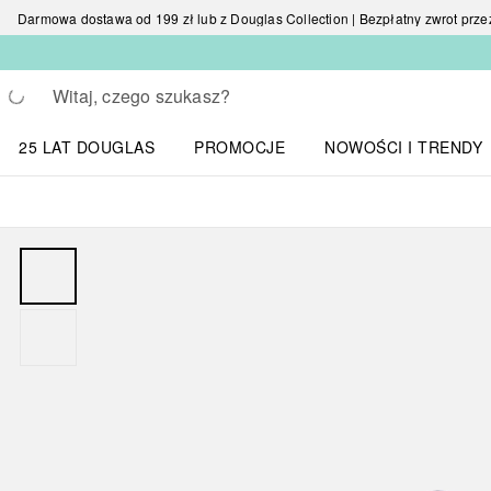
Darmowa dostawa od 199 zł lub z Douglas Collection | Bezpłatny zwrot przez 
Wracać
Wykonaj wyszukiwanie
25 LAT DOUGLAS
PROMOCJE
NOWOŚCI I TRENDY
Otwórz menu NOWOŚC