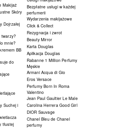
e Makijaż
Bezpłatne usługi w każdej
ustne Skóry
perfumerii
Wydarzenia makijażowe
y Dojrzałej
Click & Collect
Rezygnacja i zwrot
t twarzy?
Beauty Mirror
 do mnie?
Karta Douglas
 kremem BB
Aplikacja Douglas
Rabanne 1 Million Perfumy
suje do
Męskie
Armani Acqua di Gio
ające
Eros Versace
Perfumy Born In Roma
Valentino
etlające
Jean Paul Gaultier Le Male
y Suchej i
Carolina Herrera Good Girl
DIOR Sauvage
wietlacza
Chanel Bleu de Chanel
 tłustej
perfumy