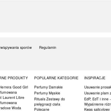
związywania sporów
Regulamin
RNE PRODUKTY
POPULARNE KATEGORIE
INSPIRACJE
Herrera Good Girl
Perfumy Damskie
Usuwanie prosa
rfumowana
Perfumy Męskie
Usuwanie plam z
t Laurent Libre
Rituals Zestawy do
EdP, EdT i inne -
rfumowana
pielęgnacji ciała
Wyjaśnienie różn
radoxe Woda
Polecane
Kwas salicylowy