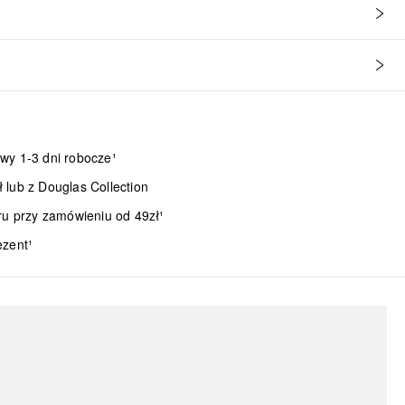
wy 1-3 dni robocze¹
lub z Douglas Collection
ru przy zamówieniu od 49zł¹
ezent¹