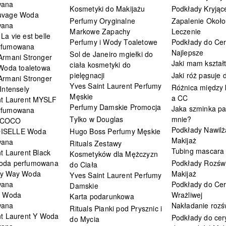
wana
Kosmetyki do Makijażu
Podkłady Kryjąc
uvage Woda
Perfumy Oryginalne
Zapalenie Około
wana
Markowe Zapachy
Leczenie
a vie est belle
Perfumy i Wody Toaletowe
Podkłady do Cer
rfumowana
Najlepsze
Sol de Janeiro mgiełki do
Armani Stronger
Jaki mam kształ
ciała kosmetyki do
 Woda toaletowa
pielęgnacji
Jaki róż pasuje
Armani Stronger
Yves Saint Laurent Perfumy
Różnica między
Intensely
Męskie
a CC
nt Laurent MYSLF
Perfumy Damskie Promocja
Jaka szminka pa
rfumowana
Tylko w Douglas
mnie?
 COCO
Podkłady Nawilż
ISELLE Woda
Hugo Boss Perfumy Męskie
Makijaż
wana
Rituals Zestawy
Tubing mascara
t Laurent Black
Kosmetyków dla Mężczyzn
oda perfumowana
Podkłady Rozświ
do Ciała
My Way Woda
Makijaż
Yves Saint Laurent Perfumy
wana
Podkłady do Cer
Damskie
i Woda
Wrażliwej
Karta podarunkowa
wana
Nakładanie rozś
Rituals Pianki pod Prysznic i
nt Laurent Y Woda
Podkłady do cery
do Mycia