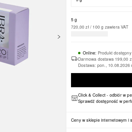
5 g
720,00 zł
 / 
100
g
zawiera VAT
Online
:
Produkt dostępny
Darmowa dostawa
199,00 z
Dostawa: pon., 10.08.2026 
Click & Collect - odbiór w p
Sprawdź dostępność w perf
Ceny w sklepie internetowym i 