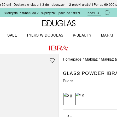
30 dni | Dostawa w ciągu 1-3 dni roboczych¹ | 2 próbki gratis¹ | Ponad 60 000
Skorzystaj z rabatu do 20% przy zakupach od 199 zł!
Kod:
HOT
Strona główna Douglas
SALE
TYLKO W DOUGLAS
K-BEAUTY
MARKI
I I TRENDY
Otwórz menu TYLKO W DOUGLAS
Otwórz menu K-BEAUTY
Otwórz 
Homepage
Makijaż
Makijaż 
GLASS POWDER IBR
Puder
5 g