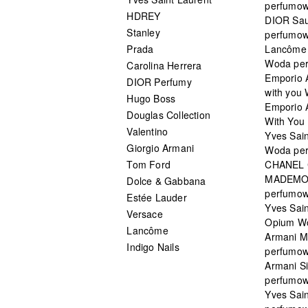
perfumo
HDREY
DIOR Sa
Stanley
perfumo
Prada
Lancôme L
Woda pe
Carolina Herrera
Emporio 
DIOR Perfumy
with you
Hugo Boss
Emporio 
Douglas Collection
With You 
Valentino
Yves Sai
Giorgio Armani
Woda pe
Tom Ford
CHANEL
MADEMO
Dolce & Gabbana
perfumo
Estée Lauder
Yves Sain
Versace
Opium W
Lancôme
Armani 
Indigo Nails
perfumo
Armani S
perfumo
Yves Sai