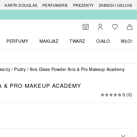
 produktów
KARTA DOUGLAS
PERFUMERIE
PREZENTY
ZABIEGI I USŁUGI
Do listy ży
Do wyszukiwarki
Moje konto
Do 
PERFUMY
MAKIJAŻ
TWARZ
CIAŁO
WŁOSY
menu MARKI
Otwórz menu Perfumy
Otwórz menu Makijaż
Otwórz menu Twarz
Otwórz menu Ciało
Otwórz
twarzy
Pudry
Ibra Glass Powder Ibra & Pro Makeup Academy
A & PRO MAKEUP ACADEMY
0
(
0
)