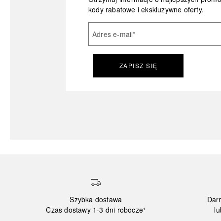
kody rabatowe i ekskluzywne oferty.
Adres e-mail
*
ZAPISZ SIĘ
Szybka dostawa
Dar
Czas dostawy 1-3 dni robocze¹
lu