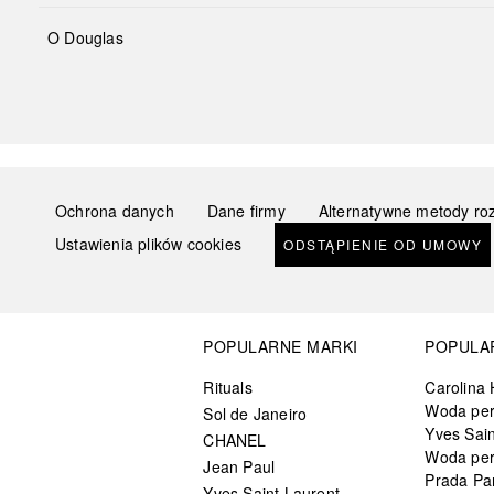
O Douglas
Ochrona danych
Dane firmy
Alternatywne metody ro
Ustawienia plików cookies
ODSTĄPIENIE OD UMOWY
POPULARNE MARKI
POPULA
Rituals
Carolina 
Woda pe
Sol de Janeiro
Yves Sain
CHANEL
Woda pe
Jean Paul
Prada Pa
Yves Saint Laurent