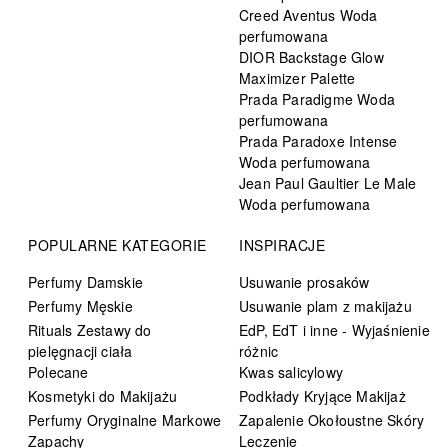
Creed Aventus Woda
perfumowana
DIOR Backstage Glow
Maximizer Palette
Prada Paradigme Woda
perfumowana
Prada Paradoxe Intense
Woda perfumowana
Jean Paul Gaultier Le Male
Woda perfumowana
POPULARNE KATEGORIE
INSPIRACJE
Perfumy Damskie
Usuwanie prosaków
Perfumy Męskie
Usuwanie plam z makijażu
Rituals Zestawy do
EdP, EdT i inne - Wyjaśnienie
pielęgnacji ciała
różnic
Polecane
Kwas salicylowy
Kosmetyki do Makijażu
Podkłady Kryjące Makijaż
Perfumy Oryginalne Markowe
Zapalenie Okołoustne Skóry
Zapachy
Leczenie