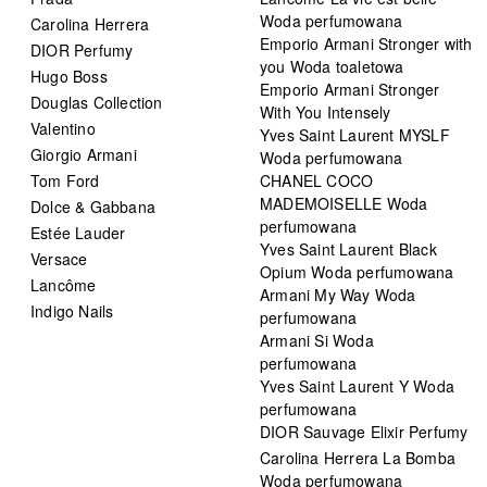
Woda perfumowana
Carolina Herrera
Emporio Armani Stronger with
DIOR Perfumy
you Woda toaletowa
Hugo Boss
Emporio Armani Stronger
Douglas Collection
With You Intensely
Valentino
Yves Saint Laurent MYSLF
Giorgio Armani
Woda perfumowana
Tom Ford
CHANEL COCO
MADEMOISELLE Woda
Dolce & Gabbana
perfumowana
Estée Lauder
Yves Saint Laurent Black
Versace
Opium Woda perfumowana
Lancôme
Armani My Way Woda
Indigo Nails
perfumowana
Armani Si Woda
perfumowana
Yves Saint Laurent Y Woda
perfumowana
DIOR Sauvage Elixir Perfumy
Carolina Herrera La Bomba
Woda perfumowana