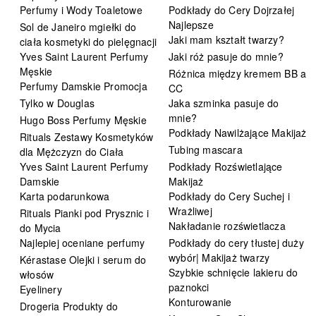
Perfumy i Wody Toaletowe
Podkłady do Cery Dojrzałej
Najlepsze
Sol de Janeiro mgiełki do
Jaki mam kształt twarzy?
ciała kosmetyki do pielęgnacji
Yves Saint Laurent Perfumy
Jaki róż pasuje do mnie?
Męskie
Różnica między kremem BB a
Perfumy Damskie Promocja
CC
Tylko w Douglas
Jaka szminka pasuje do
mnie?
Hugo Boss Perfumy Męskie
Podkłady Nawilżające Makijaż
Rituals Zestawy Kosmetyków
Tubing mascara
dla Mężczyzn do Ciała
Yves Saint Laurent Perfumy
Podkłady Rozświetlające
Damskie
Makijaż
Karta podarunkowa
Podkłady do Cery Suchej i
Wrażliwej
Rituals Pianki pod Prysznic i
Nakładanie rozświetlacza
do Mycia
Najlepiej oceniane perfumy
Podkłady do cery tłustej duży
wybór| Makijaż twarzy
Kérastase Olejki i serum do
Szybkie schnięcie lakieru do
włosów
paznokci
Eyelinery
Konturowanie
Drogeria Produkty do