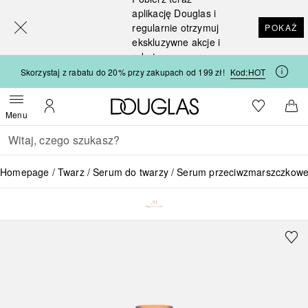
[navigation.slideout.screenreader]
aplikację Douglas i
regularnie otrzymuj
POKAŻ
ekskluzywne akcje i
rabaty
Skorzystaj z rabatu do 20% przy zakupach od 199 zł!
Kod:
HOT
Strona główna Douglas
Do listy ży
Otwórz menu
Moje konto
Do 
Menu
Wracać
Wykonaj wyszukiwanie
Homepage
Twarz
Serum do twarzy
Serum przeciwzmarszczkow