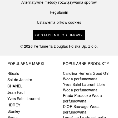
Alternatywne metody rozwiązywania sporów
Regulamin
Ustawienia plików cookies
ODSTĄPIENIE OD UMOWY
©
2026
Perfumeria Douglas Polska Sp. z o.o.
POPULARNE MARKI
POPULARNE PRODUKTY
Rituals
Carolina Herrera Good Girl
Woda perfumowana
Sol de Janeiro
Yves Saint Laurent Libre
CHANEL
Woda perfumowana
Jean Paul
Prada Paradoxe Woda
Yves Saint Laurent
perfumowana
HDREY
DIOR Sauvage Woda
Stanley
perfumowana
Prada
Lancôme La vie est belle