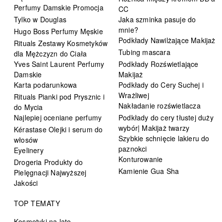
Perfumy Damskie Promocja
CC
Tylko w Douglas
Jaka szminka pasuje do
mnie?
Hugo Boss Perfumy Męskie
Podkłady Nawilżające Makijaż
Rituals Zestawy Kosmetyków
Tubing mascara
dla Mężczyzn do Ciała
Yves Saint Laurent Perfumy
Podkłady Rozświetlające
Damskie
Makijaż
Karta podarunkowa
Podkłady do Cery Suchej i
Wrażliwej
Rituals Pianki pod Prysznic i
Nakładanie rozświetlacza
do Mycia
Najlepiej oceniane perfumy
Podkłady do cery tłustej duży
wybór| Makijaż twarzy
Kérastase Olejki i serum do
Szybkie schnięcie lakieru do
włosów
paznokci
Eyelinery
Konturowanie
Drogeria Produkty do
Kamienie Gua Sha
Pielęgnacji Najwyższej
Jakości
TOP TEMATY
Kosmetyki na lato