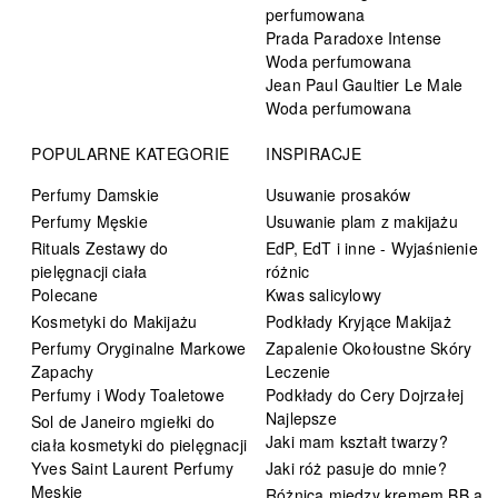
perfumowana
Prada Paradoxe Intense
Woda perfumowana
Jean Paul Gaultier Le Male
Woda perfumowana
POPULARNE KATEGORIE
INSPIRACJE
Perfumy Damskie
Usuwanie prosaków
Perfumy Męskie
Usuwanie plam z makijażu
Rituals Zestawy do
EdP, EdT i inne - Wyjaśnienie
pielęgnacji ciała
różnic
Polecane
Kwas salicylowy
Kosmetyki do Makijażu
Podkłady Kryjące Makijaż
Perfumy Oryginalne Markowe
Zapalenie Okołoustne Skóry
Zapachy
Leczenie
Perfumy i Wody Toaletowe
Podkłady do Cery Dojrzałej
Najlepsze
Sol de Janeiro mgiełki do
Jaki mam kształt twarzy?
ciała kosmetyki do pielęgnacji
Yves Saint Laurent Perfumy
Jaki róż pasuje do mnie?
Męskie
Różnica między kremem BB a