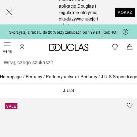
[navigation.slideout.screenreader]
aplikację Douglas i
regularnie otrzymuj
POKAŻ
ekskluzywne akcje i
rabaty
Skorzystaj z rabatu do 20% przy zakupach od 199 zł!
Kod:
HOT
Strona główna Douglas
Do listy ży
Otwórz menu
Moje konto
Do 
Menu
Wracać
Wykonaj wyszukiwanie
Homepage
Perfumy
Perfumy unisex
Perfumy
J.U.S Sopoudrag
J.U.S
SALE