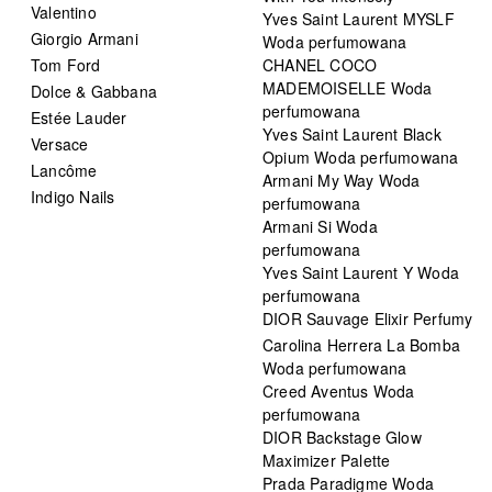
Valentino
Yves Saint Laurent MYSLF
Giorgio Armani
Woda perfumowana
Tom Ford
CHANEL COCO
MADEMOISELLE Woda
Dolce & Gabbana
perfumowana
Estée Lauder
Yves Saint Laurent Black
Versace
Opium Woda perfumowana
Lancôme
Armani My Way Woda
Indigo Nails
perfumowana
Armani Si Woda
perfumowana
Yves Saint Laurent Y Woda
perfumowana
DIOR Sauvage Elixir Perfumy
Carolina Herrera La Bomba
Woda perfumowana
Creed Aventus Woda
perfumowana
DIOR Backstage Glow
Maximizer Palette
Prada Paradigme Woda