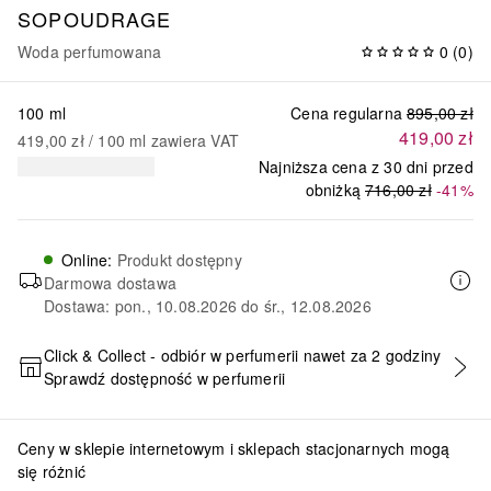
SOPOUDRAGE
Woda perfumowana
0
(
0
)
100 ml
Cena regularna
895,00 zł
419,00 zł
419,00 zł
 / 
100
ml
zawiera VAT
Najniższa cena z 30 dni przed
obniżką
716,00 zł
-41%
Online
:
Produkt dostępny
Darmowa dostawa
Dostawa: pon., 10.08.2026 do śr., 12.08.2026
Click & Collect - odbiór w perfumerii nawet za 2 godziny
Sprawdź dostępność w perfumerii
DODAJ DO KOSZYKA
Ceny w sklepie internetowym i sklepach stacjonarnych mogą
się różnić