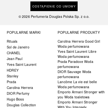
ODSTĄPIENIE OD UMOWY
©
2026
Perfumeria Douglas Polska Sp. z o.o.
POPULARNE MARKI
POPULARNE PRODUKTY
Rituals
Carolina Herrera Good Girl
Woda perfumowana
Sol de Janeiro
Yves Saint Laurent Libre
CHANEL
Woda perfumowana
Jean Paul
Prada Paradoxe Woda
Yves Saint Laurent
perfumowana
HDREY
DIOR Sauvage Woda
Stanley
perfumowana
Prada
Lancôme La vie est belle
Woda perfumowana
Carolina Herrera
Emporio Armani Stronger with
DIOR Perfumy
you Woda toaletowa
Hugo Boss
Emporio Armani Stronger
Douglas Collection
With You Intensely