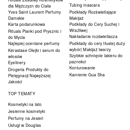
Tubing mascara
dla Mężczyzn do Ciała
Yves Saint Laurent Perfumy
Podkłady Rozświetlające
Damskie
Makijaż
Karta podarunkowa
Podkłady do Cery Suchej i
Wrażliwej
Rituals Pianki pod Prysznic i
Nakładanie rozświetlacza
do Mycia
Najlepiej oceniane perfumy
Podkłady do cery tłustej duży
wybór| Makijaż twarzy
Kérastase Olejki i serum do
Szybkie schnięcie lakieru do
włosów
paznokci
Eyelinery
Konturowanie
Drogeria Produkty do
Kamienie Gua Sha
Pielęgnacji Najwyższej
Jakości
TOP TEMATY
Kosmetyki na lato
Jesienne kosmetyki
Perfumy na Jesień
Usługi w Douglas