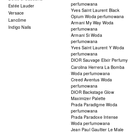
perfumowana
Estée Lauder
Yves Saint Laurent Black
Versace
Opium Woda perfumowana
Lancôme
Armani My Way Woda
Indigo Nails
perfumowana
Armani Si Woda
perfumowana
Yves Saint Laurent Y Woda
perfumowana
DIOR Sauvage Elixir Perfumy
Carolina Herrera La Bomba
Woda perfumowana
Creed Aventus Woda
perfumowana
DIOR Backstage Glow
Maximizer Palette
Prada Paradigme Woda
perfumowana
Prada Paradoxe Intense
Woda perfumowana
Jean Paul Gaultier Le Male