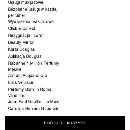
Usługi makijażowe
Bezpłatne usługi w każdej
perfumerii
Wydarzenia makijażowe
Click & Collect
Rezygnacja i zwrot
Beauty Mirror
Karta Douglas
Aplikacja Douglas
Rabanne 1 Million Perfumy
Męskie
Armani Acqua di Gio
Eros Versace
Perfumy Born In Roma
Valentino
Jean Paul Gaultier Le Male
Carolina Herrera Good Girl
DIOR Sauvage
Chanel Bleu de Chanel
DODAJ DO KOSZYKA
perfumy