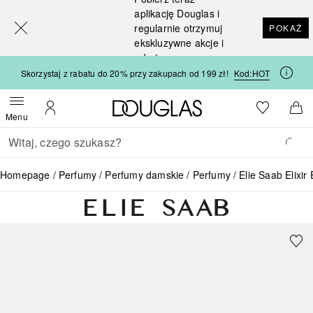
[navigation.slideout.screenreader]
aplikację Douglas i
regularnie otrzymuj
POKAŻ
ekskluzywne akcje i
rabaty
Skorzystaj z rabatu do 20% przy zakupach od 199 zł!
Kod:
HOT
Strona główna Douglas
Do listy ży
Otwórz menu
Moje konto
Do 
Menu
Wracać
Wykonaj wyszukiwanie
Homepage
Perfumy
Perfumy damskie
Perfumy
Elie Saab Elix