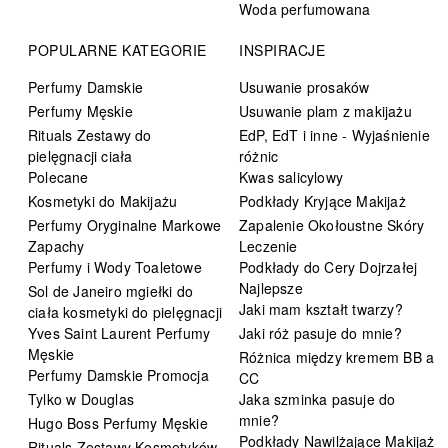
Woda perfumowana
POPULARNE KATEGORIE
INSPIRACJE
Perfumy Damskie
Usuwanie prosaków
Perfumy Męskie
Usuwanie plam z makijażu
Rituals Zestawy do
EdP, EdT i inne - Wyjaśnienie
pielęgnacji ciała
różnic
Polecane
Kwas salicylowy
Kosmetyki do Makijażu
Podkłady Kryjące Makijaż
Perfumy Oryginalne Markowe
Zapalenie Okołoustne Skóry
Zapachy
Leczenie
Perfumy i Wody Toaletowe
Podkłady do Cery Dojrzałej
Najlepsze
Sol de Janeiro mgiełki do
Jaki mam kształt twarzy?
ciała kosmetyki do pielęgnacji
Yves Saint Laurent Perfumy
Jaki róż pasuje do mnie?
Męskie
Różnica między kremem BB a
Perfumy Damskie Promocja
CC
Tylko w Douglas
Jaka szminka pasuje do
mnie?
Hugo Boss Perfumy Męskie
Podkłady Nawilżające Makijaż
Rituals Zestawy Kosmetyków