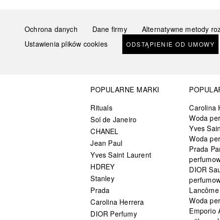
Ochrona danych
Dane firmy
Alternatywne metody ro
Ustawienia plików cookies
ODSTĄPIENIE OD UMOWY
POPULARNE MARKI
POPULA
Rituals
Carolina 
Woda pe
Sol de Janeiro
Yves Sain
CHANEL
Woda pe
Jean Paul
Prada Pa
Yves Saint Laurent
perfumo
HDREY
DIOR Sa
Stanley
perfumo
Prada
Lancôme L
Woda pe
Carolina Herrera
Emporio 
DIOR Perfumy