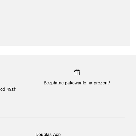
Bezpłatne pakowanie na prezent¹
od 49zł¹
Douglas App