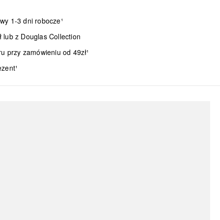
wy 1-3 dni robocze¹
lub z Douglas Collection
ru przy zamówieniu od 49zł¹
ezent¹