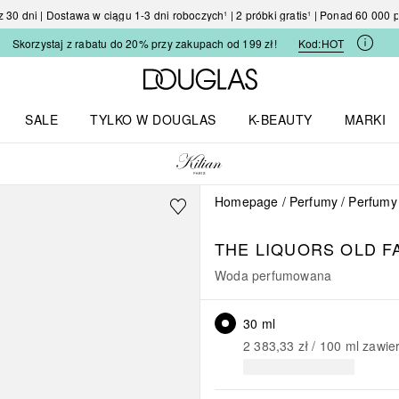
30 dni | Dostawa w ciągu 1-3 dni roboczych¹ | 2 próbki gratis¹ | Ponad 60 000
Skorzystaj z rabatu do 20% przy zakupach od 199 zł!
Kod:
HOT
Strona główna Douglas
SALE
TYLKO W DOUGLAS
K-BEAUTY
MARKI
I I TRENDY
Otwórz menu TYLKO W DOUGLAS
Otwórz menu K-BEAUTY
Otwórz 
Homepage
Perfumy
Perfumy
THE LIQUORS
OLD F
Woda perfumowana
30 ml
2 383,33 zł
 / 
100
ml
zawie