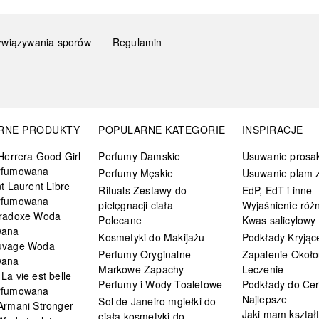
związywania sporów
Regulamin
RNE PRODUKTY
POPULARNE KATEGORIE
INSPIRACJE
Herrera Good Girl
Perfumy Damskie
Usuwanie prosa
rfumowana
Perfumy Męskie
Usuwanie plam z
t Laurent Libre
Rituals Zestawy do
EdP, EdT i inne -
rfumowana
pielęgnacji ciała
Wyjaśnienie różn
radoxe Woda
Polecane
Kwas salicylowy
wana
Kosmetyki do Makijażu
Podkłady Kryjąc
uvage Woda
Perfumy Oryginalne
Zapalenie Około
wana
Markowe Zapachy
Leczenie
a vie est belle
Perfumy i Wody Toaletowe
Podkłady do Cer
rfumowana
Najlepsze
Sol de Janeiro mgiełki do
Armani Stronger
Jaki mam kształ
ciała kosmetyki do