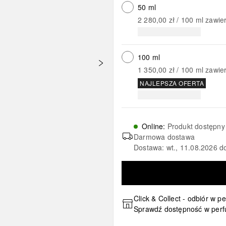
50 ml
2 280,00 zł
 / 
100
ml
zawie
100 ml
1 350,00 zł
 / 
100
ml
zawie
NAJLEPSZA OFERTA
Online
:
Produkt dostępny
Darmowa dostawa
Dostawa: wt., 11.08.2026 d
Click & Collect - odbiór w p
Sprawdź dostępność w perf