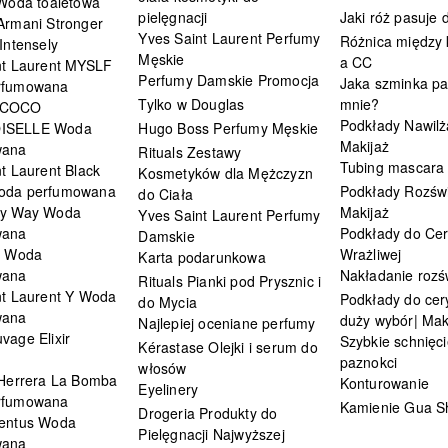
 Woda toaletowa
pielęgnacji
Jaki róż pasuje
Armani Stronger
Yves Saint Laurent Perfumy
Różnica między
Intensely
Męskie
a CC
nt Laurent MYSLF
Perfumy Damskie Promocja
Jaka szminka pa
rfumowana
Tylko w Douglas
mnie?
 COCO
Podkłady Nawilż
ISELLE Woda
Hugo Boss Perfumy Męskie
Makijaż
wana
Rituals Zestawy
Tubing mascara
t Laurent Black
Kosmetyków dla Mężczyzn
oda perfumowana
Podkłady Rozświ
do Ciała
My Way Woda
Makijaż
Yves Saint Laurent Perfumy
wana
Podkłady do Cer
Damskie
i Woda
Wrażliwej
Karta podarunkowa
wana
Nakładanie rozś
Rituals Pianki pod Prysznic i
nt Laurent Y Woda
Podkłady do cery
do Mycia
wana
duży wybór| Mak
Najlepiej oceniane perfumy
vage Elixir
Szybkie schnięci
Kérastase Olejki i serum do
paznokci
włosów
 Herrera La Bomba
Konturowanie
Eyelinery
rfumowana
Kamienie Gua S
Drogeria Produkty do
entus Woda
Pielęgnacji Najwyższej
wana