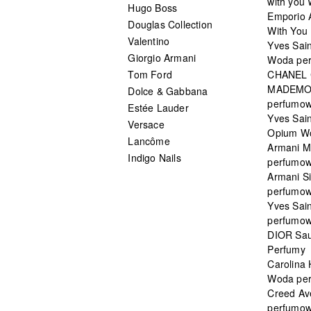
with you
Hugo Boss
Emporio 
Douglas Collection
With You 
Valentino
Yves Sai
Giorgio Armani
Woda pe
Tom Ford
CHANEL
MADEMO
Dolce & Gabbana
perfumo
Estée Lauder
Yves Sain
Versace
Opium W
Lancôme
Armani 
Indigo Nails
perfumo
Armani S
perfumo
Yves Sai
perfumo
DIOR Sau
Perfumy
Carolina
Woda pe
Creed Av
perfumo