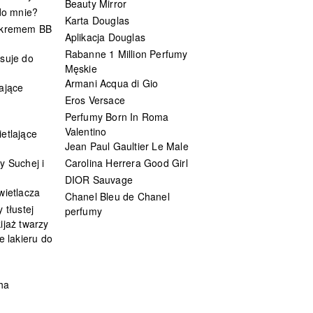
Beauty Mirror
 do mnie?
Karta Douglas
 kremem BB
Aplikacja Douglas
Rabanne 1 Million Perfumy
suje do
Męskie
Armani Acqua di Gio
ające
Eros Versace
Perfumy Born In Roma
Valentino
etlające
Jean Paul Gaultier Le Male
y Suchej i
Carolina Herrera Good Girl
DIOR Sauvage
wietlacza
Chanel Bleu de Chanel
 tłustej
perfumy
ijaż twarzy
e lakieru do
ha