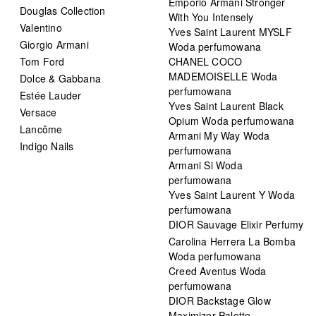
Emporio Armani Stronger
Douglas Collection
With You Intensely
Valentino
Yves Saint Laurent MYSLF
Giorgio Armani
Woda perfumowana
Tom Ford
CHANEL COCO
MADEMOISELLE Woda
Dolce & Gabbana
perfumowana
Estée Lauder
Yves Saint Laurent Black
Versace
Opium Woda perfumowana
Lancôme
Armani My Way Woda
Indigo Nails
perfumowana
Armani Si Woda
perfumowana
Yves Saint Laurent Y Woda
perfumowana
DIOR Sauvage Elixir Perfumy
Carolina Herrera La Bomba
Woda perfumowana
Creed Aventus Woda
perfumowana
DIOR Backstage Glow
Maximizer Palette