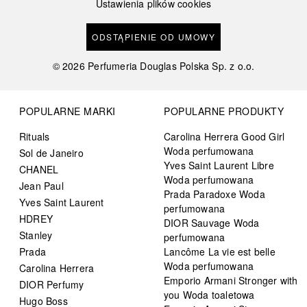
Ustawienia plików cookies
ODSTĄPIENIE OD UMOWY
©
2026
Perfumeria Douglas Polska Sp. z o.o.
POPULARNE MARKI
POPULARNE PRODUKTY
Rituals
Carolina Herrera Good Girl
Woda perfumowana
Sol de Janeiro
Yves Saint Laurent Libre
CHANEL
Woda perfumowana
Jean Paul
Prada Paradoxe Woda
Yves Saint Laurent
perfumowana
HDREY
DIOR Sauvage Woda
Stanley
perfumowana
Prada
Lancôme La vie est belle
Woda perfumowana
Carolina Herrera
Emporio Armani Stronger with
DIOR Perfumy
you Woda toaletowa
Hugo Boss