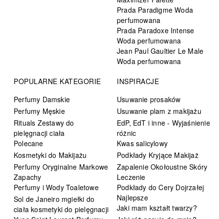
Prada Paradigme Woda
perfumowana
Prada Paradoxe Intense
Woda perfumowana
Jean Paul Gaultier Le Male
Woda perfumowana
POPULARNE KATEGORIE
INSPIRACJE
Perfumy Damskie
Usuwanie prosaków
Perfumy Męskie
Usuwanie plam z makijażu
Rituals Zestawy do
EdP, EdT i inne - Wyjaśnienie
pielęgnacji ciała
różnic
Polecane
Kwas salicylowy
Kosmetyki do Makijażu
Podkłady Kryjące Makijaż
Perfumy Oryginalne Markowe
Zapalenie Okołoustne Skóry
Zapachy
Leczenie
Perfumy i Wody Toaletowe
Podkłady do Cery Dojrzałej
Najlepsze
Sol de Janeiro mgiełki do
Jaki mam kształt twarzy?
ciała kosmetyki do pielęgnacji