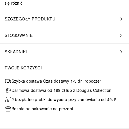
się różnić
SZCZEGÓŁY PRODUKTU
STOSOWANIE
SKŁADNIKI
TWOJE KORZYŚCI
 poprawia zakotwiczenie korzeni włosów w skórze głowy• klinicznie
Szybka dostawa Czas dostawy 1-3 dni robocze¹
Darmowa dostawa od 199 zł lub z Douglas Collection
2 bezpłatne próbki do wyboru przy zamówieniu od 49zł¹
Bezpłatne pakowanie na prezent¹