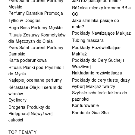
Yves Saint Laurent Perfumy
Jaki róż pasuje do mnie?
Męskie
Różnica między kremem BB a
Perfumy Damskie Promocja
CC
Tylko w Douglas
Jaka szminka pasuje do
mnie?
Hugo Boss Perfumy Męskie
Podkłady Nawilżające Makijaż
Rituals Zestawy Kosmetyków
Tubing mascara
dla Mężczyzn do Ciała
Yves Saint Laurent Perfumy
Podkłady Rozświetlające
Damskie
Makijaż
Karta podarunkowa
Podkłady do Cery Suchej i
Wrażliwej
Rituals Pianki pod Prysznic i
Nakładanie rozświetlacza
do Mycia
Najlepiej oceniane perfumy
Podkłady do cery tłustej duży
wybór| Makijaż twarzy
Kérastase Olejki i serum do
Szybkie schnięcie lakieru do
włosów
paznokci
Eyelinery
Konturowanie
Drogeria Produkty do
Kamienie Gua Sha
Pielęgnacji Najwyższej
Jakości
TOP TEMATY