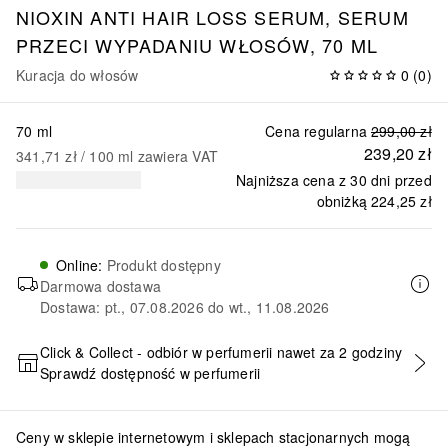
NIOXIN ANTI HAIR LOSS SERUM, SERUM
PRZECI WYPADANIU WŁOSÓW, 70 ML
Kuracja do włosów
0
(
0
)
70 ml
Cena regularna
299,00 zł
239,20 zł
341,71 zł
 / 
100
ml
zawiera VAT
Najniższa cena z 30 dni przed
obniżką
224,25 zł
Online
:
Produkt dostępny
Darmowa dostawa
Dostawa: pt., 07.08.2026 do wt., 11.08.2026
Click & Collect - odbiór w perfumerii nawet za 2 godziny
Sprawdź dostępność w perfumerii
DODAJ DO KOSZYKA
Ceny w sklepie internetowym i sklepach stacjonarnych mogą