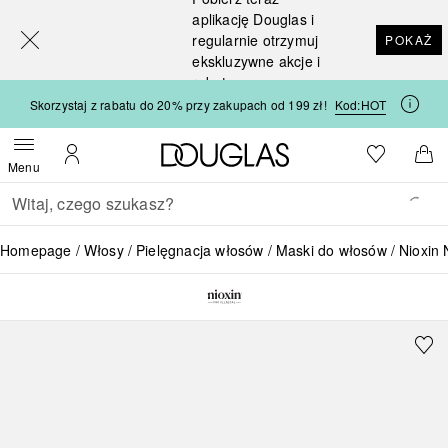
[navigation.slideout.screenreader]
aplikację Douglas i
regularnie otrzymuj
POKAŻ
ekskluzywne akcje i
rabaty
Skorzystaj z rabatu do 20% przy zakupach od 199 zł!
Kod:
HOT
Strona główna Douglas
Do listy ży
Otwórz menu
Moje konto
Do 
Menu
Wracać
Wykonaj wyszukiwanie
Homepage
Włosy
Pielęgnacja włosów
Maski do włosów
Nioxin 