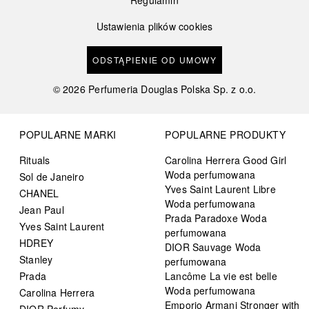
Ustawienia plików cookies
ODSTĄPIENIE OD UMOWY
©
2026
Perfumeria Douglas Polska Sp. z o.o.
POPULARNE MARKI
POPULARNE PRODUKTY
Rituals
Carolina Herrera Good Girl
Woda perfumowana
Sol de Janeiro
Yves Saint Laurent Libre
CHANEL
Woda perfumowana
Jean Paul
Prada Paradoxe Woda
Yves Saint Laurent
perfumowana
HDREY
DIOR Sauvage Woda
Stanley
perfumowana
Prada
Lancôme La vie est belle
Woda perfumowana
Carolina Herrera
Emporio Armani Stronger with
DIOR Perfumy