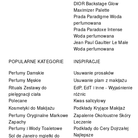
DIOR Backstage Glow
Maximizer Palette
Prada Paradigme Woda
perfumowana
Prada Paradoxe Intense
Woda perfumowana
Jean Paul Gaultier Le Male
Woda perfumowana
POPULARNE KATEGORIE
INSPIRACJE
Perfumy Damskie
Usuwanie prosaków
Perfumy Męskie
Usuwanie plam z makijażu
Rituals Zestawy do
EdP, EdT i inne - Wyjaśnienie
pielęgnacji ciała
różnic
Polecane
Kwas salicylowy
Kosmetyki do Makijażu
Podkłady Kryjące Makijaż
Perfumy Oryginalne Markowe
Zapalenie Okołoustne Skóry
Zapachy
Leczenie
Perfumy i Wody Toaletowe
Podkłady do Cery Dojrzałej
Najlepsze
Sol de Janeiro mgiełki do