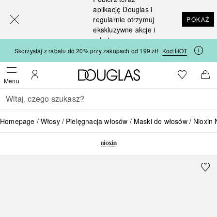
[navigation.slideout.screenreader]
aplikację Douglas i
regularnie otrzymuj
POKAŻ
ekskluzywne akcje i
rabaty
Skorzystaj z rabatu do 20% przy zakupach od 199 zł!
Kod:
HOT
Strona główna Douglas
Do listy ży
Otwórz menu
Moje konto
Do 
Menu
Wracać
Wykonaj wyszukiwanie
Homepage
Włosy
Pielęgnacja włosów
Maski do włosów
Nioxin 