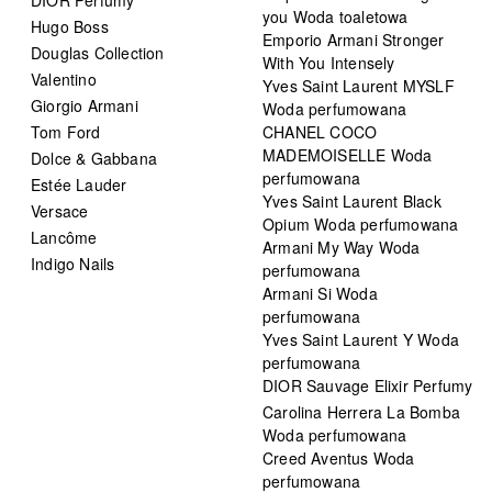
you Woda toaletowa
Hugo Boss
Emporio Armani Stronger
Douglas Collection
With You Intensely
Valentino
Yves Saint Laurent MYSLF
Giorgio Armani
Woda perfumowana
Tom Ford
CHANEL COCO
MADEMOISELLE Woda
Dolce & Gabbana
perfumowana
Estée Lauder
Yves Saint Laurent Black
Versace
Opium Woda perfumowana
Lancôme
Armani My Way Woda
Indigo Nails
perfumowana
Armani Si Woda
perfumowana
Yves Saint Laurent Y Woda
perfumowana
DIOR Sauvage Elixir Perfumy
Carolina Herrera La Bomba
Woda perfumowana
Creed Aventus Woda
perfumowana