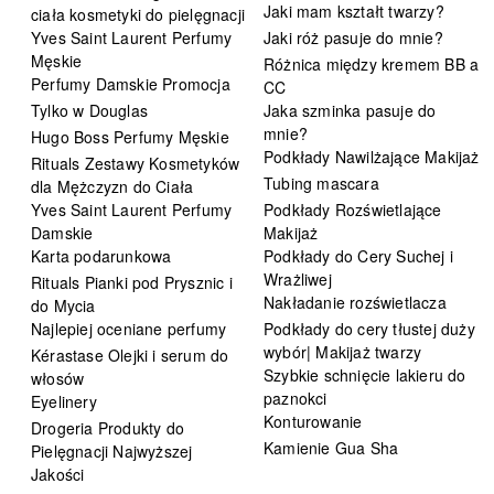
Jaki mam kształt twarzy?
ciała kosmetyki do pielęgnacji
Yves Saint Laurent Perfumy
Jaki róż pasuje do mnie?
Męskie
Różnica między kremem BB a
Perfumy Damskie Promocja
CC
Tylko w Douglas
Jaka szminka pasuje do
mnie?
Hugo Boss Perfumy Męskie
Podkłady Nawilżające Makijaż
Rituals Zestawy Kosmetyków
Tubing mascara
dla Mężczyzn do Ciała
Yves Saint Laurent Perfumy
Podkłady Rozświetlające
Damskie
Makijaż
Karta podarunkowa
Podkłady do Cery Suchej i
Wrażliwej
Rituals Pianki pod Prysznic i
Nakładanie rozświetlacza
do Mycia
Najlepiej oceniane perfumy
Podkłady do cery tłustej duży
wybór| Makijaż twarzy
Kérastase Olejki i serum do
Szybkie schnięcie lakieru do
włosów
paznokci
Eyelinery
Konturowanie
Drogeria Produkty do
Kamienie Gua Sha
Pielęgnacji Najwyższej
Jakości