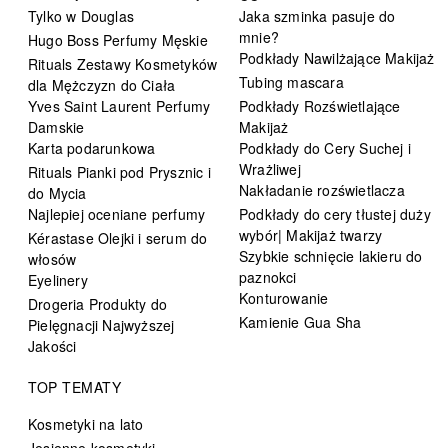
Tylko w Douglas
Jaka szminka pasuje do
mnie?
Hugo Boss Perfumy Męskie
Podkłady Nawilżające Makijaż
Rituals Zestawy Kosmetyków
Tubing mascara
dla Mężczyzn do Ciała
Yves Saint Laurent Perfumy
Podkłady Rozświetlające
Damskie
Makijaż
Karta podarunkowa
Podkłady do Cery Suchej i
Wrażliwej
Rituals Pianki pod Prysznic i
Nakładanie rozświetlacza
do Mycia
Najlepiej oceniane perfumy
Podkłady do cery tłustej duży
wybór| Makijaż twarzy
Kérastase Olejki i serum do
Szybkie schnięcie lakieru do
włosów
paznokci
Eyelinery
Konturowanie
Drogeria Produkty do
Kamienie Gua Sha
Pielęgnacji Najwyższej
Jakości
TOP TEMATY
Kosmetyki na lato
Jesienne kosmetyki