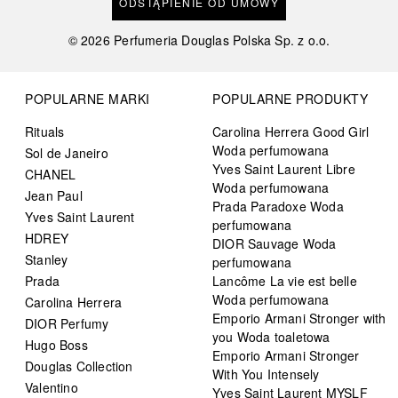
ODSTĄPIENIE OD UMOWY
©
2026
Perfumeria Douglas Polska Sp. z o.o.
POPULARNE MARKI
POPULARNE PRODUKTY
Rituals
Carolina Herrera Good Girl
Woda perfumowana
Sol de Janeiro
Yves Saint Laurent Libre
CHANEL
Woda perfumowana
Jean Paul
Prada Paradoxe Woda
Yves Saint Laurent
perfumowana
HDREY
DIOR Sauvage Woda
Stanley
perfumowana
Prada
Lancôme La vie est belle
Woda perfumowana
Carolina Herrera
Emporio Armani Stronger with
DIOR Perfumy
you Woda toaletowa
Hugo Boss
Emporio Armani Stronger
Douglas Collection
With You Intensely
Valentino
Yves Saint Laurent MYSLF