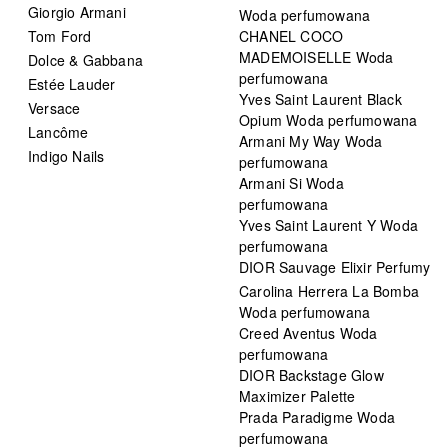
Giorgio Armani
Woda perfumowana
Tom Ford
CHANEL COCO
MADEMOISELLE Woda
Dolce & Gabbana
perfumowana
Estée Lauder
Yves Saint Laurent Black
Versace
Opium Woda perfumowana
Lancôme
Armani My Way Woda
Indigo Nails
perfumowana
Armani Si Woda
perfumowana
Yves Saint Laurent Y Woda
perfumowana
DIOR Sauvage Elixir Perfumy
Carolina Herrera La Bomba
Woda perfumowana
Creed Aventus Woda
perfumowana
DIOR Backstage Glow
Maximizer Palette
Prada Paradigme Woda
perfumowana