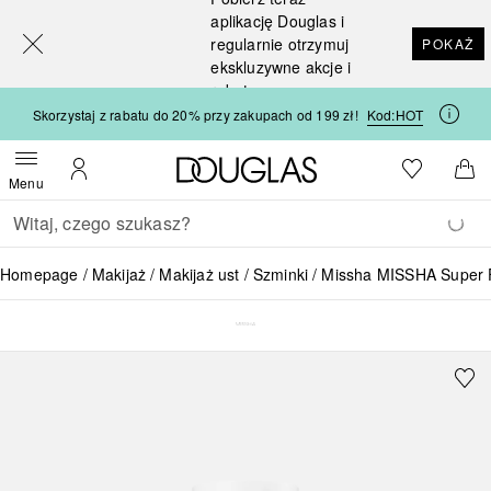
[navigation.slideout.screenreader]
aplikację Douglas i
regularnie otrzymuj
POKAŻ
ekskluzywne akcje i
rabaty
Skorzystaj z rabatu do 20% przy zakupach od 199 zł!
Kod:
HOT
Strona główna Douglas
Do listy ży
Otwórz menu
Moje konto
Do 
Menu
Wracać
Wykonaj wyszukiwanie
Homepage
Makijaż
Makijaż ust
Szminki
Missha MISSHA Super F