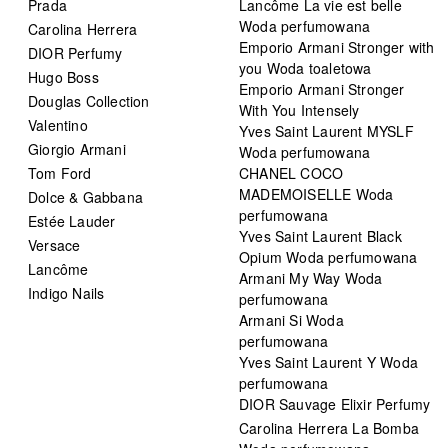
Prada
Lancôme La vie est belle
Woda perfumowana
Carolina Herrera
Emporio Armani Stronger with
DIOR Perfumy
you Woda toaletowa
Hugo Boss
Emporio Armani Stronger
Douglas Collection
With You Intensely
Valentino
Yves Saint Laurent MYSLF
Giorgio Armani
Woda perfumowana
Tom Ford
CHANEL COCO
MADEMOISELLE Woda
Dolce & Gabbana
perfumowana
Estée Lauder
Yves Saint Laurent Black
Versace
Opium Woda perfumowana
Lancôme
Armani My Way Woda
Indigo Nails
perfumowana
Armani Si Woda
perfumowana
Yves Saint Laurent Y Woda
perfumowana
DIOR Sauvage Elixir Perfumy
Carolina Herrera La Bomba