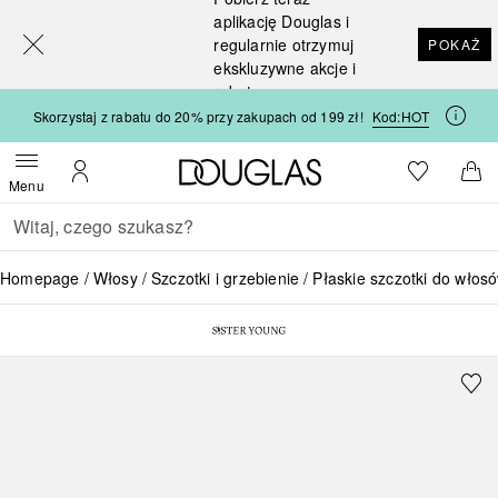
[navigation.slideout.screenreader]
aplikację Douglas i
regularnie otrzymuj
POKAŻ
ekskluzywne akcje i
rabaty
Skorzystaj z rabatu do 20% przy zakupach od 199 zł!
Kod:
HOT
Strona główna Douglas
Do listy ży
Otwórz menu
Moje konto
Do 
Menu
Wracać
Wykonaj wyszukiwanie
Homepage
Włosy
Szczotki i grzebienie
Płaskie szczotki do włos