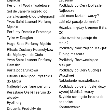
Perfumy i Wody Toaletowe
Podkłady do Cery Dojrzałej
Najlepsze
Sol de Janeiro mgiełki do
Jaki mam kształt twarzy?
ciała kosmetyki do pielęgnacji
Yves Saint Laurent Perfumy
Jaki róż pasuje do mnie?
Męskie
Różnica między kremem BB a
Perfumy Damskie Promocja
CC
Tylko w Douglas
Jaka szminka pasuje do
mnie?
Hugo Boss Perfumy Męskie
Podkłady Nawilżające Makijaż
Rituals Zestawy Kosmetyków
Tubing mascara
dla Mężczyzn do Ciała
Yves Saint Laurent Perfumy
Podkłady Rozświetlające
Damskie
Makijaż
Karta podarunkowa
Podkłady do Cery Suchej i
Wrażliwej
Rituals Pianki pod Prysznic i
Nakładanie rozświetlacza
do Mycia
Najlepiej oceniane perfumy
Podkłady do cery tłustej duży
wybór| Makijaż twarzy
Kérastase Olejki i serum do
Szybkie schnięcie lakieru do
włosów
paznokci
Eyelinery
Konturowanie
Drogeria Produkty do