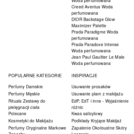
Woda perfumowana
Creed Aventus Woda
perfumowana
DIOR Backstage Glow
Maximizer Palette
Prada Paradigme Woda
perfumowana
Prada Paradoxe Intense
Woda perfumowana
Jean Paul Gaultier Le Male
Woda perfumowana
POPULARNE KATEGORIE
INSPIRACJE
Perfumy Damskie
Usuwanie prosaków
Perfumy Męskie
Usuwanie plam z makijażu
Rituals Zestawy do
EdP, EdT i inne - Wyjaśnienie
pielęgnacji ciała
różnic
Polecane
Kwas salicylowy
Kosmetyki do Makijażu
Podkłady Kryjące Makijaż
Perfumy Oryginalne Markowe
Zapalenie Okołoustne Skóry
Zapachy
Leczenie