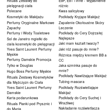
Rituals Zestawy do
EdP, EdT i inne - Wyjaśnienie
pielęgnacji ciała
różnic
Polecane
Kwas salicylowy
Kosmetyki do Makijażu
Podkłady Kryjące Makijaż
Perfumy Oryginalne Markowe
Zapalenie Okołoustne Skóry
Zapachy
Leczenie
Perfumy i Wody Toaletowe
Podkłady do Cery Dojrzałej
Najlepsze
Sol de Janeiro mgiełki do
Jaki mam kształt twarzy?
ciała kosmetyki do pielęgnacji
Yves Saint Laurent Perfumy
Jaki róż pasuje do mnie?
Męskie
Różnica między kremem BB a
Perfumy Damskie Promocja
CC
Tylko w Douglas
Jaka szminka pasuje do
mnie?
Hugo Boss Perfumy Męskie
Podkłady Nawilżające Makijaż
Rituals Zestawy Kosmetyków
Tubing mascara
dla Mężczyzn do Ciała
Yves Saint Laurent Perfumy
Podkłady Rozświetlające
Damskie
Makijaż
Karta podarunkowa
Podkłady do Cery Suchej i
Wrażliwej
Rituals Pianki pod Prysznic i
Nakładanie rozświetlacza
do Mycia