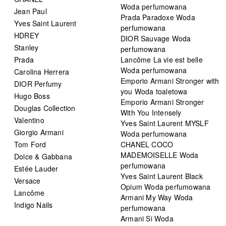
Woda perfumowana
Jean Paul
Prada Paradoxe Woda
Yves Saint Laurent
perfumowana
HDREY
DIOR Sauvage Woda
Stanley
perfumowana
Prada
Lancôme La vie est belle
Woda perfumowana
Carolina Herrera
Emporio Armani Stronger with
DIOR Perfumy
you Woda toaletowa
Hugo Boss
Emporio Armani Stronger
Douglas Collection
With You Intensely
Valentino
Yves Saint Laurent MYSLF
Giorgio Armani
Woda perfumowana
Tom Ford
CHANEL COCO
MADEMOISELLE Woda
Dolce & Gabbana
perfumowana
Estée Lauder
Yves Saint Laurent Black
Versace
Opium Woda perfumowana
Lancôme
Armani My Way Woda
Indigo Nails
perfumowana
Armani Si Woda