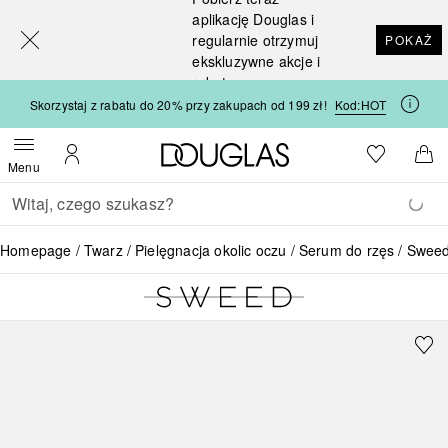
[navigation.slideout.screenreader]
aplikację Douglas i
regularnie otrzymuj
POKAŻ
ekskluzywne akcje i
rabaty
Skorzystaj z rabatu do 20% przy zakupach od 199 zł!
Kod:
HOT
Strona główna Douglas
Do listy ży
Otwórz menu
Moje konto
Do 
Menu
Wracać
Wykonaj wyszukiwanie
Homepage
Twarz
Pielęgnacja okolic oczu
Serum do rzęs
Sweed