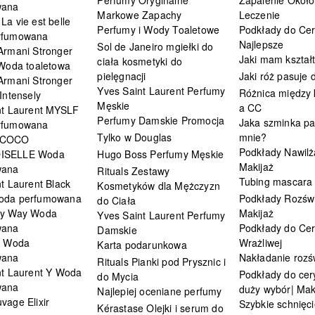
wana
Markowe Zapachy
Leczenie
a vie est belle
Perfumy i Wody Toaletowe
Podkłady do Cer
rfumowana
Najlepsze
Sol de Janeiro mgiełki do
Armani Stronger
Jaki mam kształ
ciała kosmetyki do
 Woda toaletowa
pielęgnacji
Jaki róż pasuje
Armani Stronger
Yves Saint Laurent Perfumy
Różnica między
Intensely
Męskie
a CC
nt Laurent MYSLF
Perfumy Damskie Promocja
Jaka szminka pa
rfumowana
Tylko w Douglas
mnie?
 COCO
Podkłady Nawilż
ISELLE Woda
Hugo Boss Perfumy Męskie
Makijaż
wana
Rituals Zestawy
Tubing mascara
t Laurent Black
Kosmetyków dla Mężczyzn
oda perfumowana
Podkłady Rozświ
do Ciała
My Way Woda
Makijaż
Yves Saint Laurent Perfumy
wana
Podkłady do Cer
Damskie
i Woda
Wrażliwej
Karta podarunkowa
wana
Nakładanie rozś
Rituals Pianki pod Prysznic i
nt Laurent Y Woda
Podkłady do cery
do Mycia
wana
duży wybór| Mak
Najlepiej oceniane perfumy
vage Elixir
Szybkie schnięci
Kérastase Olejki i serum do