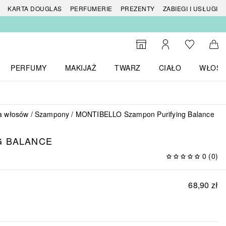
 produktów
KARTA DOUGLAS
PERFUMERIE
PREZENTY
ZABIEGI I USŁUGI
Do listy ży
Do wyszukiwarki
Moje konto
Do 
PERFUMY
MAKIJAŻ
TWARZ
CIAŁO
WŁOSY
menu MARKI
Otwórz menu Perfumy
Otwórz menu Makijaż
Otwórz menu Twarz
Otwórz menu Ciało
Otwórz
a włosów
Szampony
MONTIBELLO Szampon Purifying Balance
G BALANCE
0
(
0
)
68,90 zł