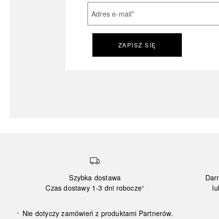
Adres e-mail
*
ZAPISZ SIĘ
Szybka dostawa
Dar
Czas dostawy 1-3 dni robocze¹
lu
Nie dotyczy zamówień z produktami Partnerów.
¹