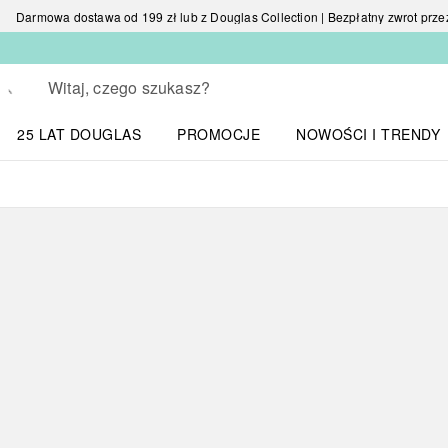
Darmowa dostawa od 199 zł lub z Douglas Collection | Bezpłatny zwrot przez 
Wracać
Wykonaj wyszukiwanie
25 LAT DOUGLAS
PROMOCJE
NOWOŚCI I TRENDY
Otwórz menu NOWOŚC