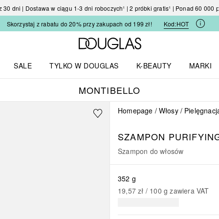
30 dni | Dostawa w ciągu 1-3 dni roboczych¹ | 2 próbki gratis¹ | Ponad 60 000
Skorzystaj z rabatu do 20% przy zakupach od 199 zł!
Kod:
HOT
Strona główna Douglas
SALE
TYLKO W DOUGLAS
K-BEAUTY
MARKI
I I TRENDY
Otwórz menu TYLKO W DOUGLAS
Otwórz menu K-BEAUTY
Otwórz 
MONTIBELLO
Homepage
Włosy
Pielęgnacj
SZAMPON PURIFYIN
Szampon do włosów
352 g
19,57 zł
 / 
100
g
zawiera VAT