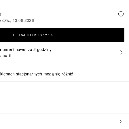
ł
o czw., 13.08.2026
DODAJ DO KOSZYKA
erfumerii nawet za 2 godziny
umerii
sklepach stacjonarnych mogą się różnić