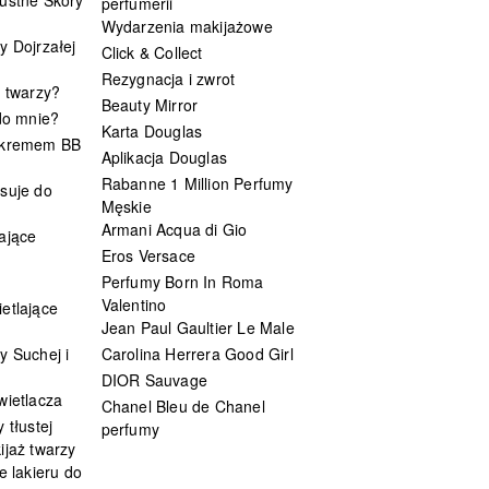
perfumerii
Wydarzenia makijażowe
y Dojrzałej
Click & Collect
Rezygnacja i zwrot
t twarzy?
Beauty Mirror
 do mnie?
Karta Douglas
 kremem BB
Aplikacja Douglas
Rabanne 1 Million Perfumy
suje do
Męskie
Armani Acqua di Gio
ające
Eros Versace
Perfumy Born In Roma
Valentino
etlające
Jean Paul Gaultier Le Male
y Suchej i
Carolina Herrera Good Girl
DIOR Sauvage
wietlacza
Chanel Bleu de Chanel
 tłustej
perfumy
ijaż twarzy
e lakieru do