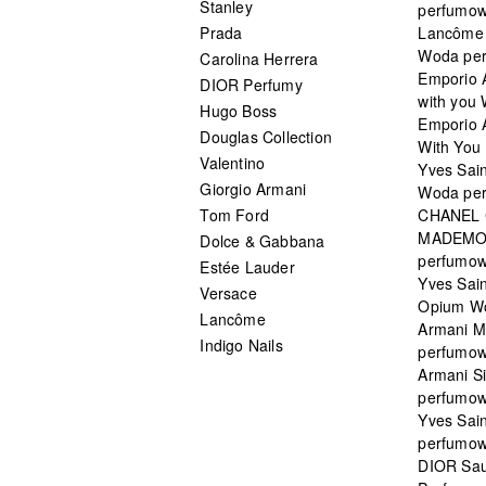
Stanley
perfumo
Prada
Lancôme L
Woda pe
Carolina Herrera
Emporio 
DIOR Perfumy
with you
Hugo Boss
Emporio 
Douglas Collection
With You 
Valentino
Yves Sai
Giorgio Armani
Woda pe
Tom Ford
CHANEL
MADEMO
Dolce & Gabbana
perfumo
Estée Lauder
Yves Sain
Versace
Opium W
Lancôme
Armani 
Indigo Nails
perfumo
Armani S
perfumo
Yves Sai
perfumo
DIOR Sau