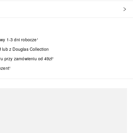
wy 1-3 dni robocze¹
lub z Douglas Collection
ru przy zamówieniu od 49zł¹
ezent¹