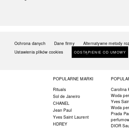
Ochrona danych
Dane firmy
Alternatywne metody ro
Ustawienia plików cookies
ODSTĄPIENIE OD UMOWY
POPULARNE MARKI
POPULA
Rituals
Carolina 
Woda pe
Sol de Janeiro
Yves Sain
CHANEL
Woda pe
Jean Paul
Prada Pa
Yves Saint Laurent
perfumo
HDREY
DIOR Sa