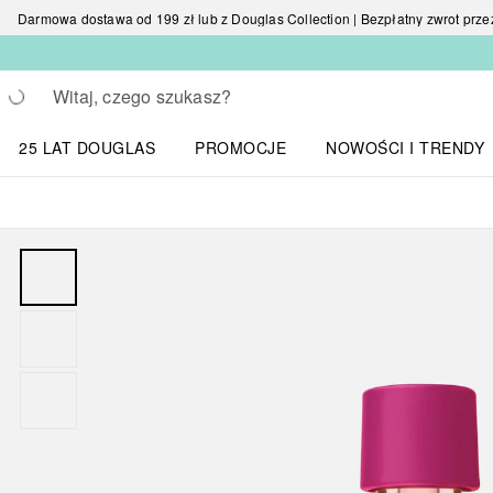
Darmowa dostawa od 199 zł lub z Douglas Collection | Bezpłatny zwrot przez 
Wracać
Wykonaj wyszukiwanie
25 LAT DOUGLAS
PROMOCJE
NOWOŚCI I TRENDY
Otwórz menu NOWOŚC