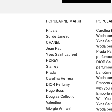
POPULARNE MARKI
POPULA
Rituals
Carolina 
Woda pe
Sol de Janeiro
Yves Sain
CHANEL
Woda pe
Jean Paul
Prada Pa
Yves Saint Laurent
perfumo
HDREY
DIOR Sa
Stanley
perfumo
Prada
Lancôme L
Woda pe
Carolina Herrera
Emporio 
DIOR Perfumy
with you
Hugo Boss
Emporio 
Douglas Collection
With You 
Valentino
Yves Sai
Giorgio Armani
Woda pe