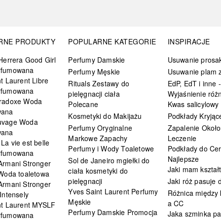
RNE PRODUKTY
POPULARNE KATEGORIE
INSPIRACJE
Herrera Good Girl
Perfumy Damskie
Usuwanie prosa
rfumowana
Perfumy Męskie
Usuwanie plam z
t Laurent Libre
Rituals Zestawy do
EdP, EdT i inne -
rfumowana
pielęgnacji ciała
Wyjaśnienie różn
radoxe Woda
Polecane
Kwas salicylowy
wana
Kosmetyki do Makijażu
Podkłady Kryjąc
uvage Woda
Perfumy Oryginalne
Zapalenie Około
wana
Markowe Zapachy
Leczenie
a vie est belle
Perfumy i Wody Toaletowe
Podkłady do Cer
rfumowana
Najlepsze
Sol de Janeiro mgiełki do
Armani Stronger
Jaki mam kształ
ciała kosmetyki do
 Woda toaletowa
pielęgnacji
Jaki róż pasuje
Armani Stronger
Yves Saint Laurent Perfumy
Różnica między
Intensely
Męskie
a CC
nt Laurent MYSLF
Perfumy Damskie Promocja
Jaka szminka pa
rfumowana