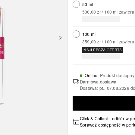
50 ml
530,00 zł
 / 
100
ml
zawiera
100 ml
359,00 zł
 / 
100
ml
zawiera
NAJLEPSZA OFERTA
Online
:
Produkt dostępny
Darmowa dostawa
Dostawa: pt., 07.08.2026 do
Click & Collect - odbiór w p
Sprawdź dostępność w perf