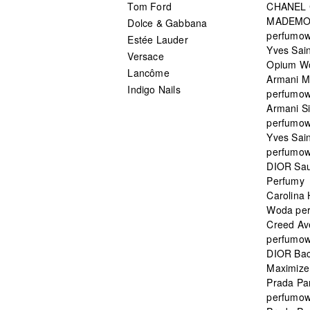
Tom Ford
CHANEL
MADEMO
Dolce & Gabbana
perfumo
Estée Lauder
Yves Sain
Versace
Opium W
Lancôme
Armani 
Indigo Nails
perfumo
Armani S
perfumo
Yves Sai
perfumo
DIOR Sau
Perfumy
Carolina
Woda pe
Creed Av
perfumo
DIOR Bac
Maximizer
Prada Pa
perfumo