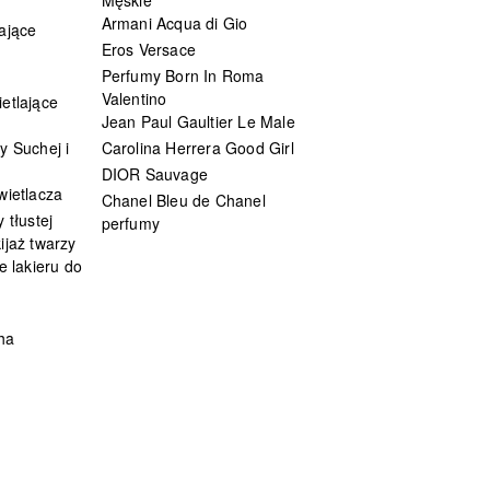
Armani Acqua di Gio
ające
Eros Versace
Perfumy Born In Roma
Valentino
etlające
Jean Paul Gaultier Le Male
y Suchej i
Carolina Herrera Good Girl
DIOR Sauvage
wietlacza
Chanel Bleu de Chanel
 tłustej
perfumy
ijaż twarzy
e lakieru do
ha