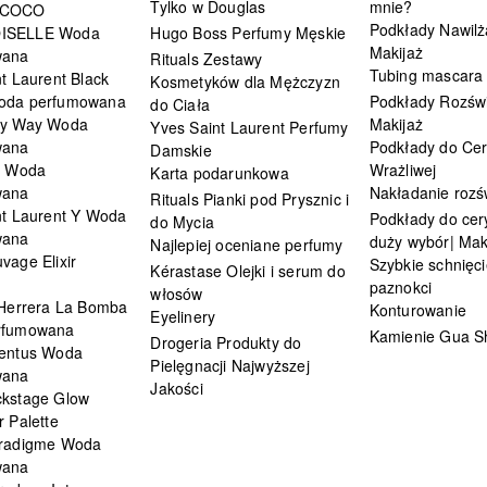
Tylko w Douglas
mnie?
 COCO
Podkłady Nawilż
ISELLE Woda
Hugo Boss Perfumy Męskie
Makijaż
wana
Rituals Zestawy
Tubing mascara
t Laurent Black
Kosmetyków dla Mężczyzn
oda perfumowana
Podkłady Rozświ
do Ciała
My Way Woda
Makijaż
Yves Saint Laurent Perfumy
wana
Podkłady do Cer
Damskie
i Woda
Wrażliwej
Karta podarunkowa
wana
Nakładanie rozś
Rituals Pianki pod Prysznic i
nt Laurent Y Woda
Podkłady do cery
do Mycia
wana
duży wybór| Mak
Najlepiej oceniane perfumy
vage Elixir
Szybkie schnięci
Kérastase Olejki i serum do
paznokci
włosów
 Herrera La Bomba
Konturowanie
Eyelinery
rfumowana
Kamienie Gua S
Drogeria Produkty do
entus Woda
Pielęgnacji Najwyższej
wana
Jakości
kstage Glow
 Palette
radigme Woda
wana