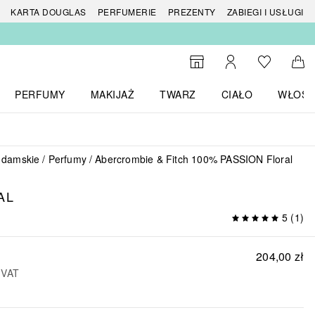
 produktów
KARTA DOUGLAS
PERFUMERIE
PREZENTY
ZABIEGI I USŁUGI
Do listy ży
Do wyszukiwarki
Moje konto
Do 
PERFUMY
MAKIJAŻ
TWARZ
CIAŁO
WŁOSY
menu MARKI
Otwórz menu Perfumy
Otwórz menu Makijaż
Otwórz menu Twarz
Otwórz menu Ciało
Otwórz
 damskie
Perfumy
Abercrombie & Fitch 100% PASSION Floral
AL
5
(
1
)
204,00 zł
 VAT