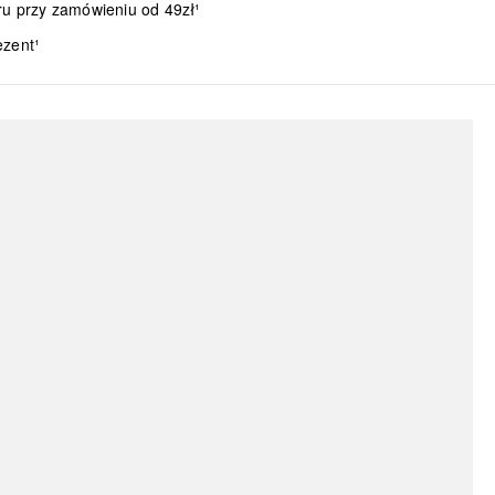
ru przy zamówieniu od 49zł¹
ezent¹