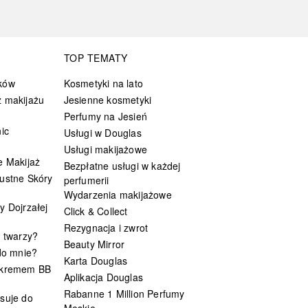
TOP TEMATY
ków
Kosmetyki na lato
 makijażu
Jesienne kosmetyki
Perfumy na Jesień
ic
Usługi w Douglas
Usługi makijażowe
e Makijaż
Bezpłatne usługi w każdej
ustne Skóry
perfumerii
Wydarzenia makijażowe
y Dojrzałej
Click & Collect
Rezygnacja i zwrot
t twarzy?
Beauty Mirror
 do mnie?
Karta Douglas
 kremem BB
Aplikacja Douglas
Rabanne 1 Million Perfumy
suje do
Męskie