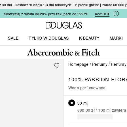
30 dni | Dostawa w ciągu 1-3 dni roboczych¹ | 2 próbki gratis¹ | Ponad 60 000
Skorzystaj z rabatu do 20% przy zakupach od 199 zł!
Kod:
HOT
Strona główna Douglas
SALE
TYLKO W DOUGLAS
K-BEAUTY
MARKI
I I TRENDY
Otwórz menu TYLKO W DOUGLAS
Otwórz menu K-BEAUTY
Otwórz 
Homepage
Perfumy
Perfumy
100% PASSION
FLOR
Woda perfumowana
30 ml
680,00 zł
 / 
100
ml
zawiera