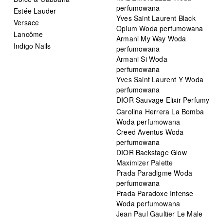
perfumowana
Estée Lauder
Yves Saint Laurent Black
Versace
Opium Woda perfumowana
Lancôme
Armani My Way Woda
Indigo Nails
perfumowana
Armani Si Woda
perfumowana
Yves Saint Laurent Y Woda
perfumowana
DIOR Sauvage Elixir Perfumy
Carolina Herrera La Bomba
Woda perfumowana
Creed Aventus Woda
perfumowana
DIOR Backstage Glow
Maximizer Palette
Prada Paradigme Woda
perfumowana
Prada Paradoxe Intense
Woda perfumowana
Jean Paul Gaultier Le Male