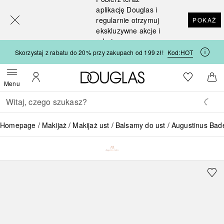
[navigation.slideout.screenreader]
aplikację Douglas i
regularnie otrzymuj
POKAŻ
ekskluzywne akcje i
rabaty
Skorzystaj z rabatu do 20% przy zakupach od 199 zł!
Kod:
HOT
Strona główna Douglas
Do listy ży
Otwórz menu
Moje konto
Do 
Menu
Wracać
Wykonaj wyszukiwanie
Homepage
Makijaż
Makijaż ust
Balsamy do ust
Augustinus Bad