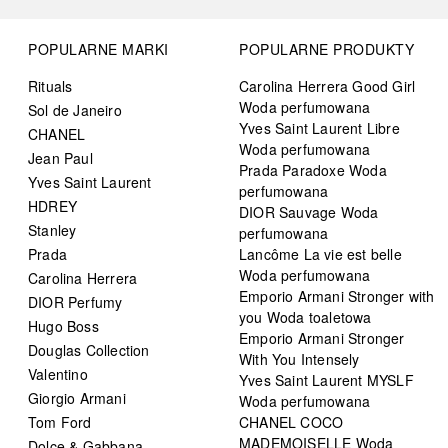
POPULARNE MARKI
POPULARNE PRODUKTY
Rituals
Carolina Herrera Good Girl
Woda perfumowana
Sol de Janeiro
Yves Saint Laurent Libre
CHANEL
Woda perfumowana
Jean Paul
Prada Paradoxe Woda
Yves Saint Laurent
perfumowana
HDREY
DIOR Sauvage Woda
Stanley
perfumowana
Prada
Lancôme La vie est belle
Woda perfumowana
Carolina Herrera
Emporio Armani Stronger with
DIOR Perfumy
you Woda toaletowa
Hugo Boss
Emporio Armani Stronger
Douglas Collection
With You Intensely
Valentino
Yves Saint Laurent MYSLF
Giorgio Armani
Woda perfumowana
Tom Ford
CHANEL COCO
MADEMOISELLE Woda
Dolce & Gabbana