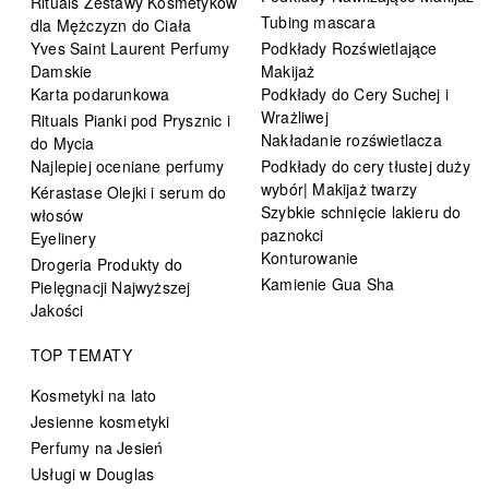
Rituals Zestawy Kosmetyków
Tubing mascara
dla Mężczyzn do Ciała
Yves Saint Laurent Perfumy
Podkłady Rozświetlające
Damskie
Makijaż
Karta podarunkowa
Podkłady do Cery Suchej i
Wrażliwej
Rituals Pianki pod Prysznic i
Nakładanie rozświetlacza
do Mycia
Najlepiej oceniane perfumy
Podkłady do cery tłustej duży
wybór| Makijaż twarzy
Kérastase Olejki i serum do
Szybkie schnięcie lakieru do
włosów
paznokci
Eyelinery
Konturowanie
Drogeria Produkty do
Kamienie Gua Sha
Pielęgnacji Najwyższej
Jakości
TOP TEMATY
Kosmetyki na lato
Jesienne kosmetyki
Perfumy na Jesień
Usługi w Douglas