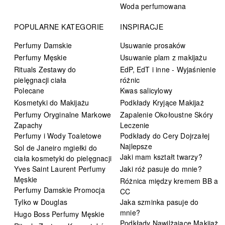
Woda perfumowana
POPULARNE KATEGORIE
INSPIRACJE
Perfumy Damskie
Usuwanie prosaków
Perfumy Męskie
Usuwanie plam z makijażu
Rituals Zestawy do
EdP, EdT i inne - Wyjaśnienie
pielęgnacji ciała
różnic
Polecane
Kwas salicylowy
Kosmetyki do Makijażu
Podkłady Kryjące Makijaż
Perfumy Oryginalne Markowe
Zapalenie Okołoustne Skóry
Zapachy
Leczenie
Perfumy i Wody Toaletowe
Podkłady do Cery Dojrzałej
Najlepsze
Sol de Janeiro mgiełki do
Jaki mam kształt twarzy?
ciała kosmetyki do pielęgnacji
Yves Saint Laurent Perfumy
Jaki róż pasuje do mnie?
Męskie
Różnica między kremem BB a
Perfumy Damskie Promocja
CC
Tylko w Douglas
Jaka szminka pasuje do
mnie?
Hugo Boss Perfumy Męskie
Podkłady Nawilżające Makijaż