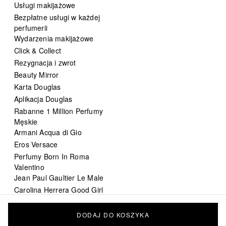
Usługi makijażowe
Bezpłatne usługi w każdej
perfumerii
Wydarzenia makijażowe
Click & Collect
Rezygnacja i zwrot
Beauty Mirror
Karta Douglas
Aplikacja Douglas
Rabanne 1 Million Perfumy
Męskie
Armani Acqua di Gio
Eros Versace
Perfumy Born In Roma
Valentino
Jean Paul Gaultier Le Male
Carolina Herrera Good Girl
DIOR Sauvage
Chanel Bleu de Chanel
DODAJ DO KOSZYKA
perfumy