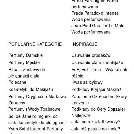
Prada Paradigme Woda
perfumowana
Prada Paradoxe Intense
Woda perfumowana
Jean Paul Gaultier Le Male
Woda perfumowana
POPULARNE KATEGORIE
INSPIRACJE
Perfumy Damskie
Usuwanie prosaków
Perfumy Męskie
Usuwanie plam z makijażu
Rituals Zestawy do
EdP, EdT i inne - Wyjaśnienie
pielęgnacji ciała
różnic
Polecane
Kwas salicylowy
Kosmetyki do Makijażu
Podkłady Kryjące Makijaż
Perfumy Oryginalne Markowe
Zapalenie Okołoustne Skóry
Zapachy
Leczenie
Perfumy i Wody Toaletowe
Podkłady do Cery Dojrzałej
Najlepsze
Sol de Janeiro mgiełki do
Jaki mam kształt twarzy?
ciała kosmetyki do pielęgnacji
Yves Saint Laurent Perfumy
Jaki róż pasuje do mnie?