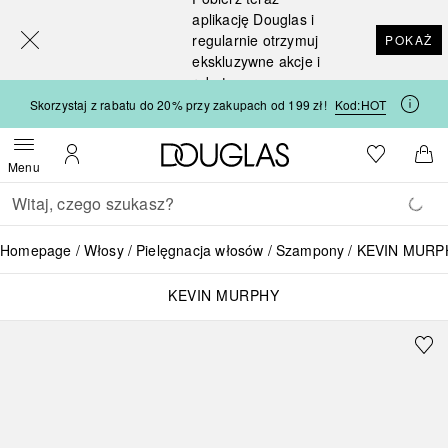
[navigation.slideout.screenreader]
aplikację Douglas i
regularnie otrzymuj
POKAŻ
ekskluzywne akcje i
rabaty
Skorzystaj z rabatu do 20% przy zakupach od 199 zł!
Kod:
HOT
Strona główna Douglas
Do listy ży
Otwórz menu
Moje konto
Do 
Menu
Wracać
Wykonaj wyszukiwanie
Homepage
Włosy
Pielęgnacja włosów
Szampony
KEVIN MURPHY
KEVIN MURPHY