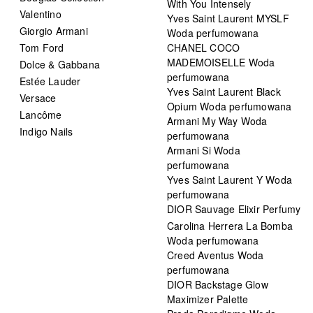
With You Intensely
Valentino
Yves Saint Laurent MYSLF
Giorgio Armani
Woda perfumowana
Tom Ford
CHANEL COCO
MADEMOISELLE Woda
Dolce & Gabbana
perfumowana
Estée Lauder
Yves Saint Laurent Black
Versace
Opium Woda perfumowana
Lancôme
Armani My Way Woda
Indigo Nails
perfumowana
Armani Si Woda
perfumowana
Yves Saint Laurent Y Woda
perfumowana
DIOR Sauvage Elixir Perfumy
Carolina Herrera La Bomba
Woda perfumowana
Creed Aventus Woda
perfumowana
DIOR Backstage Glow
Maximizer Palette