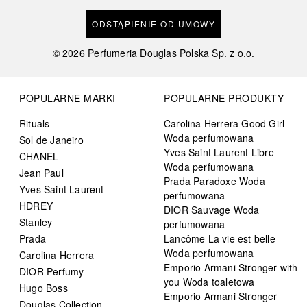
ODSTĄPIENIE OD UMOWY
©
2026
Perfumeria Douglas Polska Sp. z o.o.
POPULARNE MARKI
POPULARNE PRODUKTY
Rituals
Carolina Herrera Good Girl
Woda perfumowana
Sol de Janeiro
Yves Saint Laurent Libre
CHANEL
Woda perfumowana
Jean Paul
Prada Paradoxe Woda
Yves Saint Laurent
perfumowana
HDREY
DIOR Sauvage Woda
Stanley
perfumowana
Prada
Lancôme La vie est belle
Woda perfumowana
Carolina Herrera
Emporio Armani Stronger with
DIOR Perfumy
you Woda toaletowa
Hugo Boss
Emporio Armani Stronger
Douglas Collection