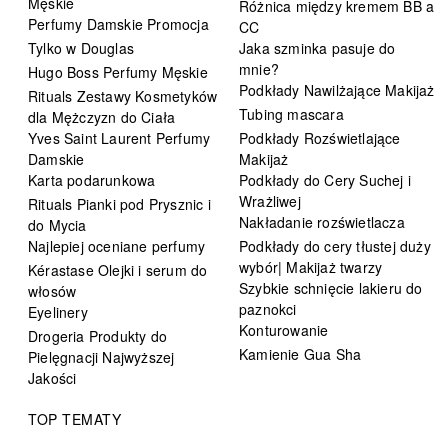
Męskie
Różnica między kremem BB a
Perfumy Damskie Promocja
CC
Tylko w Douglas
Jaka szminka pasuje do
mnie?
Hugo Boss Perfumy Męskie
Podkłady Nawilżające Makijaż
Rituals Zestawy Kosmetyków
Tubing mascara
dla Mężczyzn do Ciała
Yves Saint Laurent Perfumy
Podkłady Rozświetlające
Damskie
Makijaż
Karta podarunkowa
Podkłady do Cery Suchej i
Wrażliwej
Rituals Pianki pod Prysznic i
Nakładanie rozświetlacza
do Mycia
Najlepiej oceniane perfumy
Podkłady do cery tłustej duży
wybór| Makijaż twarzy
Kérastase Olejki i serum do
Szybkie schnięcie lakieru do
włosów
paznokci
Eyelinery
Konturowanie
Drogeria Produkty do
Kamienie Gua Sha
Pielęgnacji Najwyższej
Jakości
TOP TEMATY