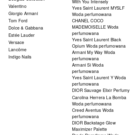
With You Intensely
Valentino
Yves Saint Laurent MYSLF
Giorgio Armani
Woda perfumowana
Tom Ford
CHANEL COCO
MADEMOISELLE Woda
Dolce & Gabbana
perfumowana
Estée Lauder
Yves Saint Laurent Black
Versace
Opium Woda perfumowana
Lancôme
Armani My Way Woda
Indigo Nails
perfumowana
Armani Si Woda
perfumowana
Yves Saint Laurent Y Woda
perfumowana
DIOR Sauvage Elixir Perfumy
Carolina Herrera La Bomba
Woda perfumowana
Creed Aventus Woda
perfumowana
DIOR Backstage Glow
Maximizer Palette