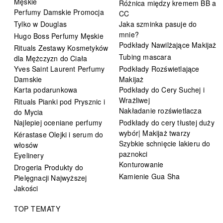
Męskie
Różnica między kremem BB a
Perfumy Damskie Promocja
CC
Tylko w Douglas
Jaka szminka pasuje do
mnie?
Hugo Boss Perfumy Męskie
Podkłady Nawilżające Makijaż
Rituals Zestawy Kosmetyków
Tubing mascara
dla Mężczyzn do Ciała
Yves Saint Laurent Perfumy
Podkłady Rozświetlające
Damskie
Makijaż
Karta podarunkowa
Podkłady do Cery Suchej i
Wrażliwej
Rituals Pianki pod Prysznic i
Nakładanie rozświetlacza
do Mycia
Najlepiej oceniane perfumy
Podkłady do cery tłustej duży
wybór| Makijaż twarzy
Kérastase Olejki i serum do
Szybkie schnięcie lakieru do
włosów
paznokci
Eyelinery
Konturowanie
Drogeria Produkty do
Kamienie Gua Sha
Pielęgnacji Najwyższej
Jakości
TOP TEMATY