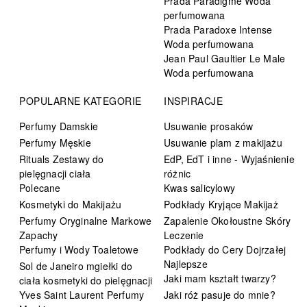
Prada Paradigme Woda
perfumowana
Prada Paradoxe Intense
Woda perfumowana
Jean Paul Gaultier Le Male
Woda perfumowana
POPULARNE KATEGORIE
INSPIRACJE
Perfumy Damskie
Usuwanie prosaków
Perfumy Męskie
Usuwanie plam z makijażu
Rituals Zestawy do
EdP, EdT i inne - Wyjaśnienie
pielęgnacji ciała
różnic
Polecane
Kwas salicylowy
Kosmetyki do Makijażu
Podkłady Kryjące Makijaż
Perfumy Oryginalne Markowe
Zapalenie Okołoustne Skóry
Zapachy
Leczenie
Perfumy i Wody Toaletowe
Podkłady do Cery Dojrzałej
Najlepsze
Sol de Janeiro mgiełki do
Jaki mam kształt twarzy?
ciała kosmetyki do pielęgnacji
Yves Saint Laurent Perfumy
Jaki róż pasuje do mnie?