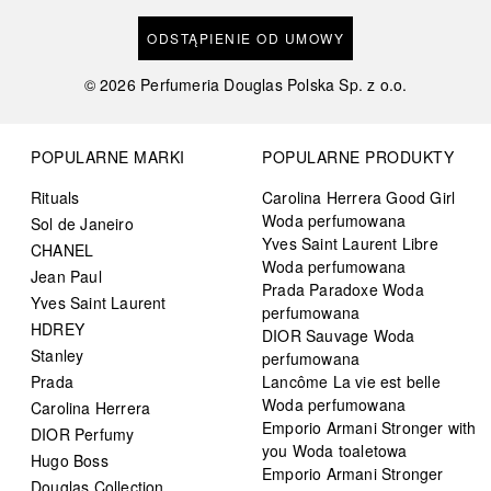
ODSTĄPIENIE OD UMOWY
©
2026
Perfumeria Douglas Polska Sp. z o.o.
POPULARNE MARKI
POPULARNE PRODUKTY
Rituals
Carolina Herrera Good Girl
Woda perfumowana
Sol de Janeiro
Yves Saint Laurent Libre
CHANEL
Woda perfumowana
Jean Paul
Prada Paradoxe Woda
Yves Saint Laurent
perfumowana
HDREY
DIOR Sauvage Woda
Stanley
perfumowana
Prada
Lancôme La vie est belle
Woda perfumowana
Carolina Herrera
Emporio Armani Stronger with
DIOR Perfumy
you Woda toaletowa
Hugo Boss
Emporio Armani Stronger
Douglas Collection