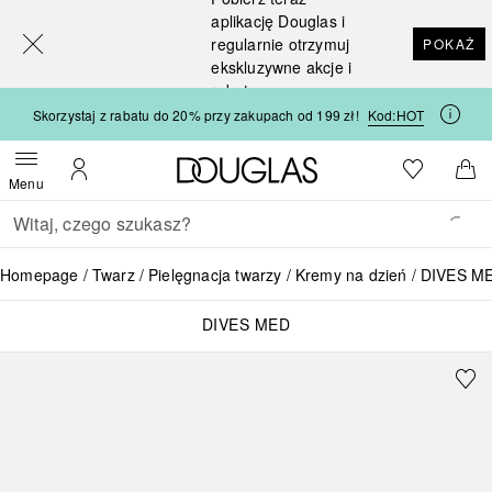
[navigation.slideout.screenreader]
aplikację Douglas i
regularnie otrzymuj
POKAŻ
ekskluzywne akcje i
rabaty
Skorzystaj z rabatu do 20% przy zakupach od 199 zł!
Kod:
HOT
Strona główna Douglas
Do listy ży
Otwórz menu
Moje konto
Do 
Menu
Wracać
Wykonaj wyszukiwanie
Homepage
Twarz
Pielęgnacja twarzy
Kremy na dzień
DIVES M
DIVES MED