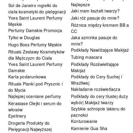
Najlepsze
Sol de Janeiro mgiełki do
Jaki mam kształt twarzy?
ciała kosmetyki do pielęgnacji
Yves Saint Laurent Perfumy
Jaki róż pasuje do mnie?
Męskie
Różnica między kremem BB a
Perfumy Damskie Promocja
CC
Tylko w Douglas
Jaka szminka pasuje do
mnie?
Hugo Boss Perfumy Męskie
Podkłady Nawilżające Makijaż
Rituals Zestawy Kosmetyków
Tubing mascara
dla Mężczyzn do Ciała
Yves Saint Laurent Perfumy
Podkłady Rozświetlające
Damskie
Makijaż
Karta podarunkowa
Podkłady do Cery Suchej i
Wrażliwej
Rituals Pianki pod Prysznic i
Nakładanie rozświetlacza
do Mycia
Najlepiej oceniane perfumy
Podkłady do cery tłustej duży
wybór| Makijaż twarzy
Kérastase Olejki i serum do
Szybkie schnięcie lakieru do
włosów
paznokci
Eyelinery
Konturowanie
Drogeria Produkty do
Kamienie Gua Sha
Pielęgnacji Najwyższej