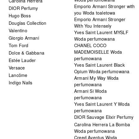
Carolina Herrera
Emporio Armani Stronger with
DIOR Perfumy
you Woda toaletowa
Hugo Boss
Emporio Armani Stronger
Douglas Collection
With You Intensely
Valentino
Yves Saint Laurent MYSLF
Giorgio Armani
Woda perfumowana
Tom Ford
CHANEL COCO
MADEMOISELLE Woda
Dolce & Gabbana
perfumowana
Estée Lauder
Yves Saint Laurent Black
Versace
Opium Woda perfumowana
Lancôme
Armani My Way Woda
Indigo Nails
perfumowana
Armani Si Woda
perfumowana
Yves Saint Laurent Y Woda
perfumowana
DIOR Sauvage Elixir Perfumy
Carolina Herrera La Bomba
Woda perfumowana
Creed Aventus Woda