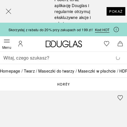
[navigation.slideout.screenreader]
aplikację Douglas i
regularnie otrzymuj
POKAŻ
ekskluzywne akcje i
rabaty
Skorzystaj z rabatu do 20% przy zakupach od 199 zł!
Kod:
HOT
Strona główna Douglas
Do listy ży
Otwórz menu
Moje konto
Do 
Menu
Wracać
Wykonaj wyszukiwanie
Homepage
Twarz
Maseczki do twarzy
Maseczki w płachcie
HDR