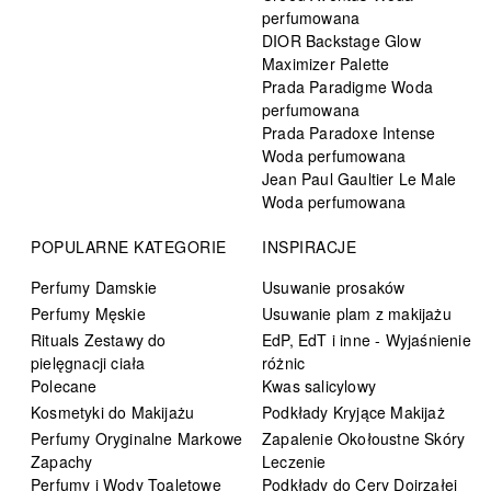
perfumowana
DIOR Backstage Glow
Maximizer Palette
Prada Paradigme Woda
perfumowana
Prada Paradoxe Intense
Woda perfumowana
Jean Paul Gaultier Le Male
Woda perfumowana
POPULARNE KATEGORIE
INSPIRACJE
Perfumy Damskie
Usuwanie prosaków
Perfumy Męskie
Usuwanie plam z makijażu
Rituals Zestawy do
EdP, EdT i inne - Wyjaśnienie
pielęgnacji ciała
różnic
Polecane
Kwas salicylowy
Kosmetyki do Makijażu
Podkłady Kryjące Makijaż
Perfumy Oryginalne Markowe
Zapalenie Okołoustne Skóry
Zapachy
Leczenie
Perfumy i Wody Toaletowe
Podkłady do Cery Dojrzałej