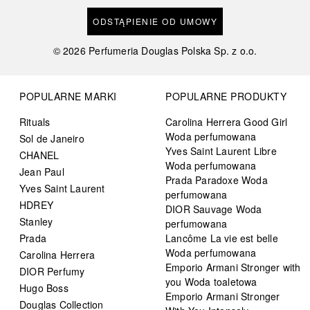
ODSTĄPIENIE OD UMOWY
©
2026
Perfumeria Douglas Polska Sp. z o.o.
POPULARNE MARKI
POPULARNE PRODUKTY
Rituals
Carolina Herrera Good Girl
Woda perfumowana
Sol de Janeiro
Yves Saint Laurent Libre
CHANEL
Woda perfumowana
Jean Paul
Prada Paradoxe Woda
Yves Saint Laurent
perfumowana
HDREY
DIOR Sauvage Woda
Stanley
perfumowana
Prada
Lancôme La vie est belle
Woda perfumowana
Carolina Herrera
Emporio Armani Stronger with
DIOR Perfumy
you Woda toaletowa
Hugo Boss
Emporio Armani Stronger
Douglas Collection