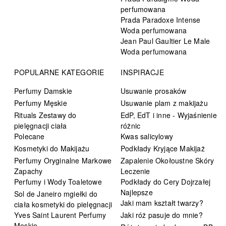
perfumowana
Prada Paradoxe Intense
Woda perfumowana
Jean Paul Gaultier Le Male
Woda perfumowana
POPULARNE KATEGORIE
INSPIRACJE
Perfumy Damskie
Usuwanie prosaków
Perfumy Męskie
Usuwanie plam z makijażu
Rituals Zestawy do
EdP, EdT i inne - Wyjaśnienie
pielęgnacji ciała
różnic
Polecane
Kwas salicylowy
Kosmetyki do Makijażu
Podkłady Kryjące Makijaż
Perfumy Oryginalne Markowe
Zapalenie Okołoustne Skóry
Zapachy
Leczenie
Perfumy i Wody Toaletowe
Podkłady do Cery Dojrzałej
Najlepsze
Sol de Janeiro mgiełki do
Jaki mam kształt twarzy?
ciała kosmetyki do pielęgnacji
Yves Saint Laurent Perfumy
Jaki róż pasuje do mnie?
Męskie