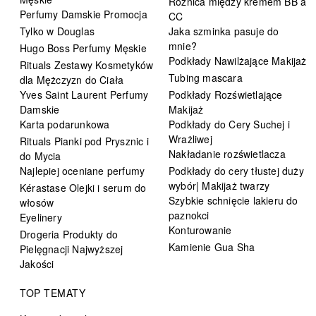
Różnica między kremem BB a
Perfumy Damskie Promocja
CC
Tylko w Douglas
Jaka szminka pasuje do
mnie?
Hugo Boss Perfumy Męskie
Podkłady Nawilżające Makijaż
Rituals Zestawy Kosmetyków
Tubing mascara
dla Mężczyzn do Ciała
Yves Saint Laurent Perfumy
Podkłady Rozświetlające
Damskie
Makijaż
Karta podarunkowa
Podkłady do Cery Suchej i
Wrażliwej
Rituals Pianki pod Prysznic i
Nakładanie rozświetlacza
do Mycia
Najlepiej oceniane perfumy
Podkłady do cery tłustej duży
wybór| Makijaż twarzy
Kérastase Olejki i serum do
Szybkie schnięcie lakieru do
włosów
paznokci
Eyelinery
Konturowanie
Drogeria Produkty do
Kamienie Gua Sha
Pielęgnacji Najwyższej
Jakości
TOP TEMATY