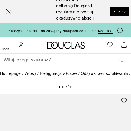
[navigation.slideout.screenreader]
aplikację Douglas i
regularnie otrzymuj
POKAŻ
ekskluzywne akcje i
rabaty
Skorzystaj z rabatu do 20% przy zakupach od 199 zł!
Kod:
HOT
Strona główna Douglas
Do listy ży
Otwórz menu
Moje konto
Do 
Menu
Wracać
Wykonaj wyszukiwanie
Homepage
Włosy
Pielęgnacja włosów
Odżywki bez spłukiwania