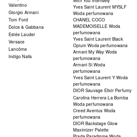
With You Intensely
Valentino
Yves Saint Laurent MYSLF
Giorgio Armani
Woda perfumowana
Tom Ford
CHANEL COCO
MADEMOISELLE Woda
Dolce & Gabbana
perfumowana
Estée Lauder
Yves Saint Laurent Black
Versace
Opium Woda perfumowana
Lancôme
Armani My Way Woda
Indigo Nails
perfumowana
Armani Si Woda
perfumowana
Yves Saint Laurent Y Woda
perfumowana
DIOR Sauvage Elixir Perfumy
Carolina Herrera La Bomba
Woda perfumowana
Creed Aventus Woda
perfumowana
DIOR Backstage Glow
Maximizer Palette
Prada Paradigme Woda