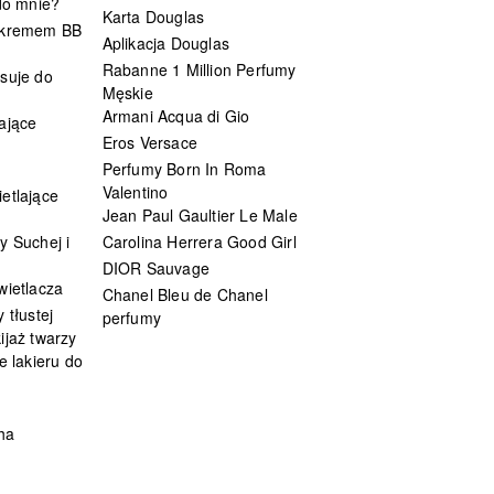
 do mnie?
Karta Douglas
 kremem BB
Aplikacja Douglas
Rabanne 1 Million Perfumy
suje do
Męskie
Armani Acqua di Gio
ające
Eros Versace
Perfumy Born In Roma
Valentino
etlające
Jean Paul Gaultier Le Male
y Suchej i
Carolina Herrera Good Girl
DIOR Sauvage
wietlacza
Chanel Bleu de Chanel
 tłustej
perfumy
ijaż twarzy
e lakieru do
ha