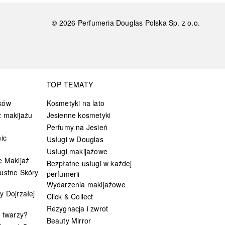
©
2026
Perfumeria Douglas Polska Sp. z o.o.
TOP TEMATY
ków
Kosmetyki na lato
 makijażu
Jesienne kosmetyki
Perfumy na Jesień
ic
Usługi w Douglas
Usługi makijażowe
e Makijaż
Bezpłatne usługi w każdej
ustne Skóry
perfumerii
Wydarzenia makijażowe
y Dojrzałej
Click & Collect
Rezygnacja i zwrot
t twarzy?
Beauty Mirror