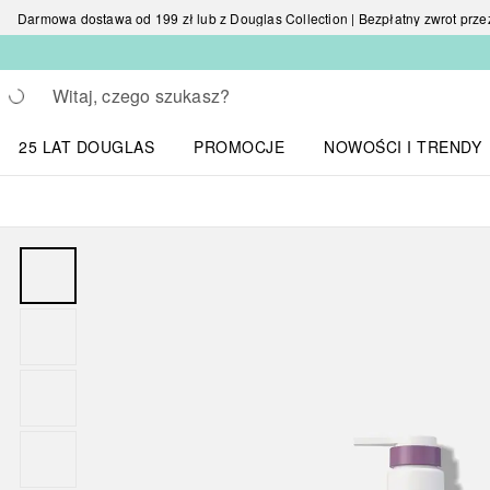
Darmowa dostawa od 199 zł lub z Douglas Collection | Bezpłatny zwrot przez 
Wracać
Wykonaj wyszukiwanie
25 LAT DOUGLAS
PROMOCJE
NOWOŚCI I TRENDY
Otwórz menu NOWOŚC