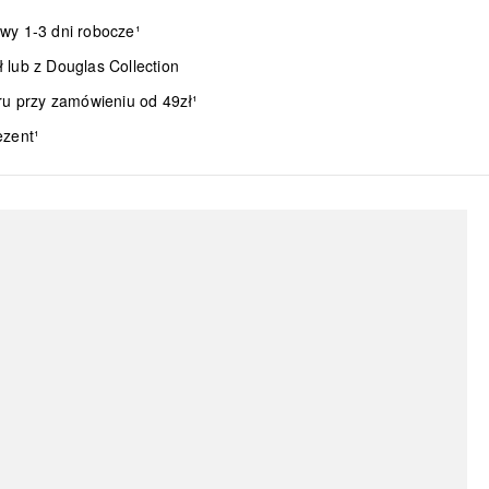
wy 1-3 dni robocze¹
lub z Douglas Collection
ru przy zamówieniu od 49zł¹
ezent¹