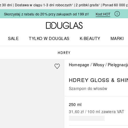
30 dni | Dostawa w ciągu 1-3 dni roboczych¹ | 2 próbki gratis¹ | Ponad 60 000
Skorzystaj z rabatu do 20% przy zakupach od 199 zł!
Kod:
HOT
Strona główna Douglas
SALE
TYLKO W DOUGLAS
K-BEAUTY
MARKI
I I TRENDY
Otwórz menu TYLKO W DOUGLAS
Otwórz menu K-BEAUTY
Otwórz 
Homepage
Włosy
Pielęgnacj
HDREY GLOSS & SH
Szampon do włosów
250 ml
31,60 zł
 / 
100
ml
zawiera VAT