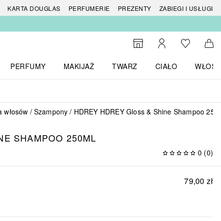
 produktów
KARTA DOUGLAS
PERFUMERIE
PREZENTY
ZABIEGI I USŁUGI
Do listy ży
Do wyszukiwarki
Moje konto
Do 
PERFUMY
MAKIJAŻ
TWARZ
CIAŁO
WŁOSY
menu MARKI
Otwórz menu Perfumy
Otwórz menu Makijaż
Otwórz menu Twarz
Otwórz menu Ciało
Otwórz
a włosów
Szampony
HDREY HDREY Gloss & Shine Shampoo 250
INE SHAMPOO 250ML
0
(
0
)
79,00 zł