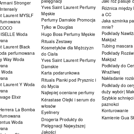
pielęgnacji
Jaki róż pasuje
Armani Stronger
Yves Saint Laurent Perfumy
Różnica między
Intensely
Męskie
a CC
nt Laurent MYSLF
Perfumy Damskie Promocja
Jaka szminka pa
rfumowana
Tylko w Douglas
mnie?
 COCO
Podkłady Nawilż
ISELLE Woda
Hugo Boss Perfumy Męskie
Makijaż
wana
Rituals Zestawy
Tubing mascara
t Laurent Black
Kosmetyków dla Mężczyzn
oda perfumowana
Podkłady Rozświ
do Ciała
My Way Woda
Makijaż
Yves Saint Laurent Perfumy
wana
Podkłady do Cer
Damskie
i Woda
Wrażliwej
Karta podarunkowa
wana
Nakładanie rozś
Rituals Pianki pod Prysznic i
nt Laurent Y Woda
Podkłady do cery
do Mycia
wana
duży wybór| Mak
Najlepiej oceniane perfumy
vage Elixir
Szybkie schnięci
Kérastase Olejki i serum do
paznokci
włosów
 Herrera La Bomba
Konturowanie
Eyelinery
rfumowana
Kamienie Gua S
Drogeria Produkty do
entus Woda
Pielęgnacji Najwyższej
wana
Jakości