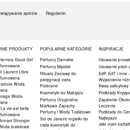
związywania sporów
Regulamin
RNE PRODUKTY
POPULARNE KATEGORIE
INSPIRACJE
Herrera Good Girl
Perfumy Damskie
Usuwanie prosa
rfumowana
Perfumy Męskie
Usuwanie plam z
t Laurent Libre
Rituals Zestawy do
EdP, EdT i inne -
rfumowana
pielęgnacji ciała
Wyjaśnienie różn
radoxe Woda
Polecane
Kwas salicylowy
wana
Kosmetyki do Makijażu
Podkłady Kryjąc
uvage Woda
Perfumy Oryginalne
Zapalenie Około
wana
Markowe Zapachy
Leczenie
a vie est belle
Perfumy i Wody Toaletowe
Podkłady do Cer
rfumowana
Najlepsze
Sol de Janeiro mgiełki do
Armani Stronger
Jaki mam kształ
ciała kosmetyki do
 Woda toaletowa