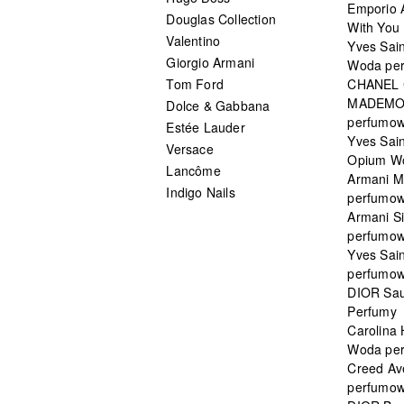
Emporio 
Douglas Collection
With You 
Valentino
Yves Sai
Giorgio Armani
Woda pe
Tom Ford
CHANEL
MADEMO
Dolce & Gabbana
perfumo
Estée Lauder
Yves Sain
Versace
Opium W
Lancôme
Armani 
Indigo Nails
perfumo
Armani S
perfumo
Yves Sai
perfumo
DIOR Sau
Perfumy
Carolina
Woda pe
Creed Av
perfumo