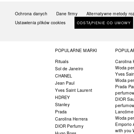
Ochrona danych
Dane firmy
Alternatywne metody ro
Ustawienia plików cookies
ODSTĄPIENIE OD UMOWY
POPULARNE MARKI
POPULA
Rituals
Carolina 
Woda pe
Sol de Janeiro
Yves Sain
CHANEL
Woda pe
Jean Paul
Prada Pa
Yves Saint Laurent
perfumo
HDREY
DIOR Sa
Stanley
perfumo
Prada
Lancôme L
Woda pe
Carolina Herrera
Emporio 
DIOR Perfumy
with you
Hugo Boss