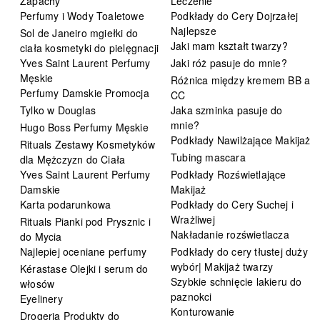
Zapachy
Leczenie
Perfumy i Wody Toaletowe
Podkłady do Cery Dojrzałej
Najlepsze
Sol de Janeiro mgiełki do
Jaki mam kształt twarzy?
ciała kosmetyki do pielęgnacji
Yves Saint Laurent Perfumy
Jaki róż pasuje do mnie?
Męskie
Różnica między kremem BB a
Perfumy Damskie Promocja
CC
Tylko w Douglas
Jaka szminka pasuje do
mnie?
Hugo Boss Perfumy Męskie
Podkłady Nawilżające Makijaż
Rituals Zestawy Kosmetyków
Tubing mascara
dla Mężczyzn do Ciała
Yves Saint Laurent Perfumy
Podkłady Rozświetlające
Damskie
Makijaż
Karta podarunkowa
Podkłady do Cery Suchej i
Wrażliwej
Rituals Pianki pod Prysznic i
Nakładanie rozświetlacza
do Mycia
Najlepiej oceniane perfumy
Podkłady do cery tłustej duży
wybór| Makijaż twarzy
Kérastase Olejki i serum do
Szybkie schnięcie lakieru do
włosów
paznokci
Eyelinery
Konturowanie
Drogeria Produkty do