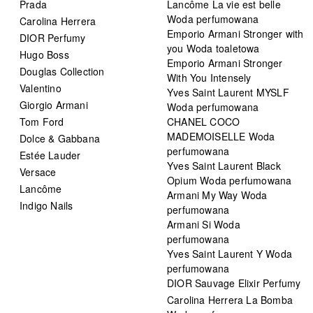
Prada
Lancôme La vie est belle
Woda perfumowana
Carolina Herrera
Emporio Armani Stronger with
DIOR Perfumy
you Woda toaletowa
Hugo Boss
Emporio Armani Stronger
Douglas Collection
With You Intensely
Valentino
Yves Saint Laurent MYSLF
Giorgio Armani
Woda perfumowana
Tom Ford
CHANEL COCO
MADEMOISELLE Woda
Dolce & Gabbana
perfumowana
Estée Lauder
Yves Saint Laurent Black
Versace
Opium Woda perfumowana
Lancôme
Armani My Way Woda
Indigo Nails
perfumowana
Armani Si Woda
perfumowana
Yves Saint Laurent Y Woda
perfumowana
DIOR Sauvage Elixir Perfumy
Carolina Herrera La Bomba