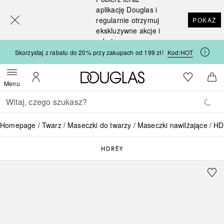
[navigation.slideout.screenreader]
aplikację Douglas i
regularnie otrzymuj
POKAŻ
ekskluzywne akcje i
rabaty
Skorzystaj z rabatu do 20% przy zakupach od 199 zł!
Kod:
HOT
Strona główna Douglas
Do listy ży
Otwórz menu
Moje konto
Do 
Menu
Wracać
Wykonaj wyszukiwanie
Homepage
Twarz
Maseczki do twarzy
Maseczki nawilżające
HDR