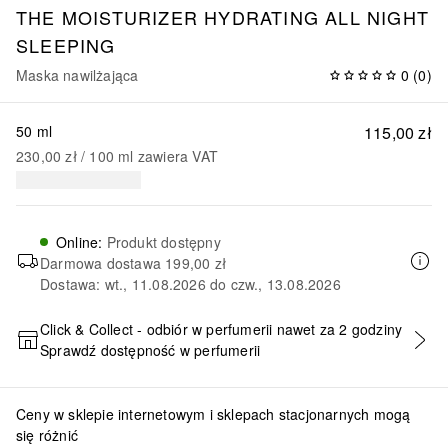
THE MOISTURIZER
HYDRATING ALL NIGHT
SLEEPING
Maska nawilżająca
0
(
0
)
50 ml
115,00 zł
230,00 zł
 / 
100
ml
zawiera VAT
Online
:
Produkt dostępny
Darmowa dostawa
199,00 zł
Dostawa: wt., 11.08.2026 do czw., 13.08.2026
Click & Collect - odbiór w perfumerii nawet za 2 godziny
Sprawdź dostępność w perfumerii
DODAJ DO KOSZYKA
Ceny w sklepie internetowym i sklepach stacjonarnych mogą
się różnić