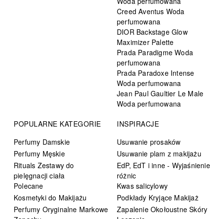
Woda perfumowana
Creed Aventus Woda
perfumowana
DIOR Backstage Glow
Maximizer Palette
Prada Paradigme Woda
perfumowana
Prada Paradoxe Intense
Woda perfumowana
Jean Paul Gaultier Le Male
Woda perfumowana
POPULARNE KATEGORIE
INSPIRACJE
Perfumy Damskie
Usuwanie prosaków
Perfumy Męskie
Usuwanie plam z makijażu
Rituals Zestawy do
EdP, EdT i inne - Wyjaśnienie
pielęgnacji ciała
różnic
Polecane
Kwas salicylowy
Kosmetyki do Makijażu
Podkłady Kryjące Makijaż
Perfumy Oryginalne Markowe
Zapalenie Okołoustne Skóry