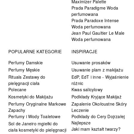
Maximizer Palette
Prada Paradigme Woda
perfumowana
Prada Paradoxe Intense
Woda perfumowana
Jean Paul Gaultier Le Male
Woda perfumowana
POPULARNE KATEGORIE
INSPIRACJE
Perfumy Damskie
Usuwanie prosaków
Perfumy Męskie
Usuwanie plam z makijażu
Rituals Zestawy do
EdP, EdT i inne - Wyjaśnienie
pielęgnacji ciała
różnic
Polecane
Kwas salicylowy
Kosmetyki do Makijażu
Podkłady Kryjące Makijaż
Perfumy Oryginalne Markowe
Zapalenie Okołoustne Skóry
Zapachy
Leczenie
Perfumy i Wody Toaletowe
Podkłady do Cery Dojrzałej
Najlepsze
Sol de Janeiro mgiełki do
Jaki mam kształt twarzy?
ciała kosmetyki do pielęgnacji