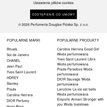
Ustawienia plików cookies
ODSTĄPIENIE OD UMOWY
©
2026
Perfumeria Douglas Polska Sp. z o.o.
POPULARNE MARKI
POPULARNE PRODUKTY
Rituals
Carolina Herrera Good Girl
Woda perfumowana
Sol de Janeiro
Yves Saint Laurent Libre
CHANEL
Woda perfumowana
Jean Paul
Prada Paradoxe Woda
Yves Saint Laurent
perfumowana
HDREY
DIOR Sauvage Woda
Stanley
perfumowana
Prada
Lancôme La vie est belle
Woda perfumowana
Carolina Herrera
Emporio Armani Stronger with
DIOR Perfumy
you Woda toaletowa
Hugo Boss