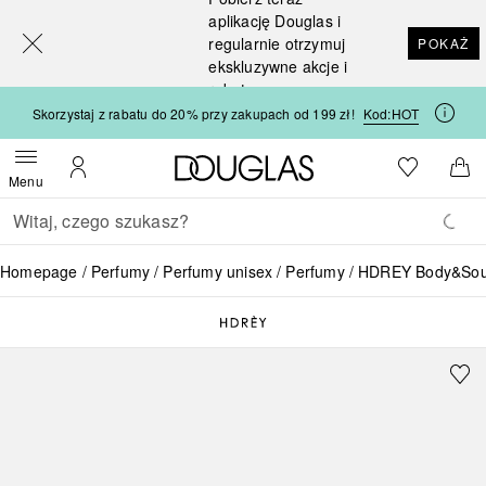
[navigation.slideout.screenreader]
aplikację Douglas i
regularnie otrzymuj
POKAŻ
ekskluzywne akcje i
rabaty
Skorzystaj z rabatu do 20% przy zakupach od 199 zł!
Kod:
HOT
Strona główna Douglas
Do listy ży
Otwórz menu
Moje konto
Do 
Menu
Wracać
Wykonaj wyszukiwanie
Homepage
Perfumy
Perfumy unisex
Perfumy
HDREY Body&Soul