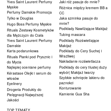
Yves Saint Laurent Perfumy
Jaki róż pasuje do mnie?
Męskie
Różnica między kremem BB a
Perfumy Damskie Promocja
CC
Tylko w Douglas
Jaka szminka pasuje do
mnie?
Hugo Boss Perfumy Męskie
Podkłady Nawilżające Makijaż
Rituals Zestawy Kosmetyków
Tubing mascara
dla Mężczyzn do Ciała
Yves Saint Laurent Perfumy
Podkłady Rozświetlające
Damskie
Makijaż
Karta podarunkowa
Podkłady do Cery Suchej i
Wrażliwej
Rituals Pianki pod Prysznic i
Nakładanie rozświetlacza
do Mycia
Najlepiej oceniane perfumy
Podkłady do cery tłustej duży
wybór| Makijaż twarzy
Kérastase Olejki i serum do
Szybkie schnięcie lakieru do
włosów
paznokci
Eyelinery
Konturowanie
Drogeria Produkty do
Kamienie Gua Sha
Pielęgnacji Najwyższej
Jakości
TOP TEMATY