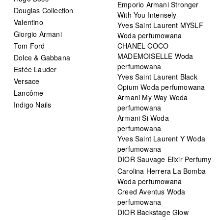
Emporio Armani Stronger
Douglas Collection
With You Intensely
Valentino
Yves Saint Laurent MYSLF
Giorgio Armani
Woda perfumowana
Tom Ford
CHANEL COCO
MADEMOISELLE Woda
Dolce & Gabbana
perfumowana
Estée Lauder
Yves Saint Laurent Black
Versace
Opium Woda perfumowana
Lancôme
Armani My Way Woda
Indigo Nails
perfumowana
Armani Si Woda
perfumowana
Yves Saint Laurent Y Woda
perfumowana
DIOR Sauvage Elixir Perfumy
Carolina Herrera La Bomba
Woda perfumowana
Creed Aventus Woda
perfumowana
DIOR Backstage Glow