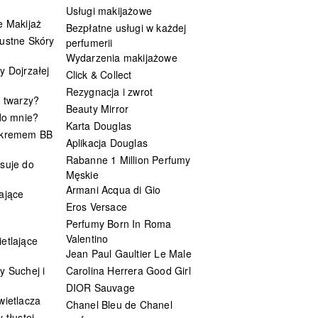
Usługi makijażowe
e Makijaż
Bezpłatne usługi w każdej
ustne Skóry
perfumerii
Wydarzenia makijażowe
y Dojrzałej
Click & Collect
Rezygnacja i zwrot
t twarzy?
Beauty Mirror
 do mnie?
Karta Douglas
 kremem BB
Aplikacja Douglas
Rabanne 1 Million Perfumy
suje do
Męskie
Armani Acqua di Gio
ające
Eros Versace
Perfumy Born In Roma
Valentino
etlające
Jean Paul Gaultier Le Male
y Suchej i
Carolina Herrera Good Girl
DIOR Sauvage
wietlacza
Chanel Bleu de Chanel
 tłustej