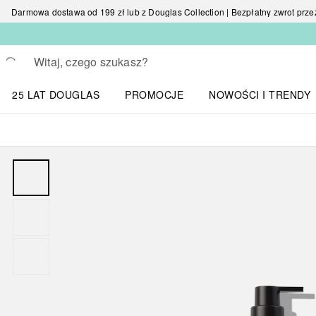
Darmowa dostawa od 199 zł lub z Douglas Collection | Bezpłatny zwrot przez 
Wracać
Wykonaj wyszukiwanie
25 LAT DOUGLAS
PROMOCJE
NOWOŚCI I TRENDY
Otwórz menu NOWOŚC