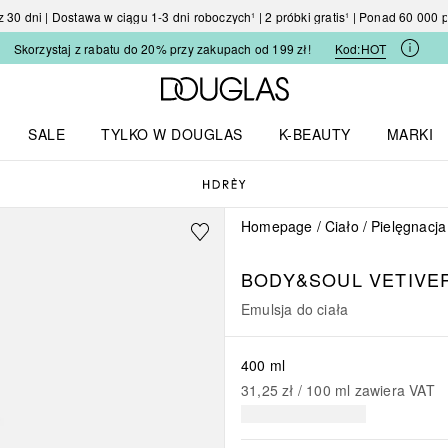
30 dni | Dostawa w ciągu 1-3 dni roboczych¹ | 2 próbki gratis¹ | Ponad 60 000
Skorzystaj z rabatu do 20% przy zakupach od 199 zł!
Kod:
HOT
Strona główna Douglas
SALE
TYLKO W DOUGLAS
K-BEAUTY
MARKI
I I TRENDY
Otwórz menu TYLKO W DOUGLAS
Otwórz menu K-BEAUTY
Otwórz 
Homepage
Ciało
Pielęgnacja
BODY&SOUL
VETIVE
Emulsja do ciała
400 ml
31,25 zł
 / 
100
ml
zawiera VAT