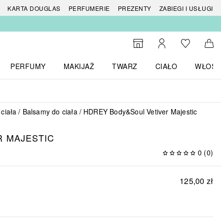
 produktów
KARTA DOUGLAS
PERFUMERIE
PREZENTY
ZABIEGI I USŁUGI
Do listy ży
Do wyszukiwarki
Moje konto
Do 
PERFUMY
MAKIJAŻ
TWARZ
CIAŁO
WŁOSY
menu MARKI
Otwórz menu Perfumy
Otwórz menu Makijaż
Otwórz menu Twarz
Otwórz menu Ciało
Otwórz
 ciała
Balsamy do ciała
HDREY Body&Soul Vetiver Majestic
R MAJESTIC
0
(
0
)
125,00 zł