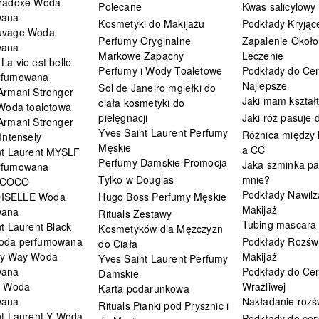
radoxe Woda
Polecane
Kwas salicylowy
wana
Kosmetyki do Makijażu
Podkłady Kryjąc
uvage Woda
Perfumy Oryginalne
Zapalenie Około
wana
Markowe Zapachy
Leczenie
a vie est belle
Perfumy i Wody Toaletowe
Podkłady do Cer
rfumowana
Najlepsze
Sol de Janeiro mgiełki do
Armani Stronger
Jaki mam kształ
ciała kosmetyki do
 Woda toaletowa
pielęgnacji
Jaki róż pasuje
Armani Stronger
Yves Saint Laurent Perfumy
Różnica między
Intensely
Męskie
a CC
nt Laurent MYSLF
Perfumy Damskie Promocja
Jaka szminka pa
rfumowana
Tylko w Douglas
mnie?
 COCO
Podkłady Nawilż
ISELLE Woda
Hugo Boss Perfumy Męskie
Makijaż
wana
Rituals Zestawy
Tubing mascara
t Laurent Black
Kosmetyków dla Mężczyzn
oda perfumowana
Podkłady Rozświ
do Ciała
My Way Woda
Makijaż
Yves Saint Laurent Perfumy
wana
Podkłady do Cer
Damskie
i Woda
Wrażliwej
Karta podarunkowa
wana
Nakładanie rozś
Rituals Pianki pod Prysznic i
nt Laurent Y Woda
Podkłady do cery