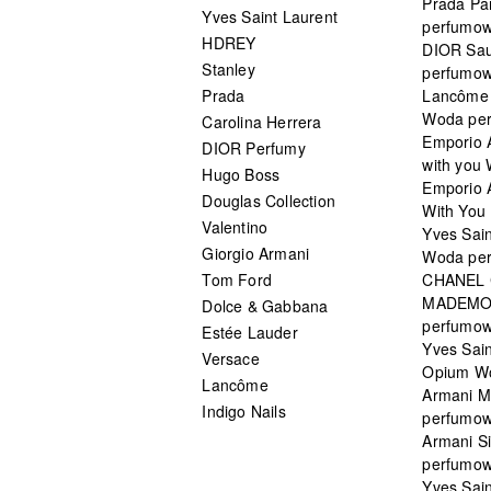
Prada Pa
Yves Saint Laurent
perfumo
HDREY
DIOR Sa
Stanley
perfumo
Prada
Lancôme L
Woda pe
Carolina Herrera
Emporio 
DIOR Perfumy
with you
Hugo Boss
Emporio 
Douglas Collection
With You 
Valentino
Yves Sai
Giorgio Armani
Woda pe
Tom Ford
CHANEL
MADEMO
Dolce & Gabbana
perfumo
Estée Lauder
Yves Sain
Versace
Opium W
Lancôme
Armani 
Indigo Nails
perfumo
Armani S
perfumo
Yves Sai