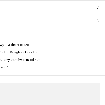
wy 1-3 dni robocze¹
lub z Douglas Collection
ru przy zamówieniu od 49zł¹
ezent¹