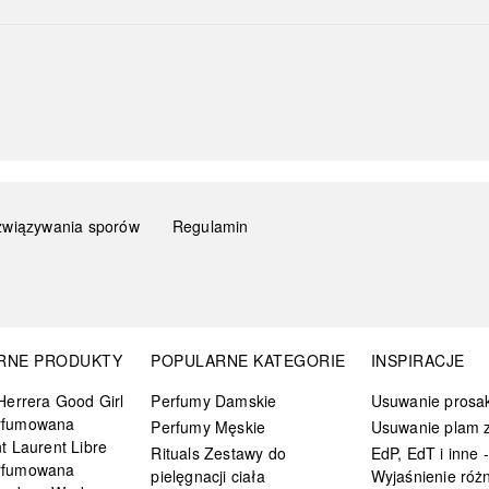
związywania sporów
Regulamin
RNE PRODUKTY
POPULARNE KATEGORIE
INSPIRACJE
Herrera Good Girl
Perfumy Damskie
Usuwanie prosa
rfumowana
Perfumy Męskie
Usuwanie plam z
t Laurent Libre
Rituals Zestawy do
EdP, EdT i inne -
rfumowana
pielęgnacji ciała
Wyjaśnienie różn