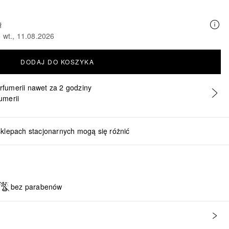
ł
 wt., 11.08.2026
DODAJ DO KOSZYKA
erfumerii nawet za 2 godziny
umerii
sklepach stacjonarnych mogą się różnić
bez parabenów