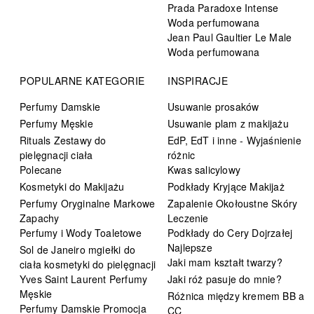
Prada Paradoxe Intense
Woda perfumowana
Jean Paul Gaultier Le Male
Woda perfumowana
POPULARNE KATEGORIE
INSPIRACJE
Perfumy Damskie
Usuwanie prosaków
Perfumy Męskie
Usuwanie plam z makijażu
Rituals Zestawy do
EdP, EdT i inne - Wyjaśnienie
pielęgnacji ciała
różnic
Polecane
Kwas salicylowy
Kosmetyki do Makijażu
Podkłady Kryjące Makijaż
Perfumy Oryginalne Markowe
Zapalenie Okołoustne Skóry
Zapachy
Leczenie
Perfumy i Wody Toaletowe
Podkłady do Cery Dojrzałej
Najlepsze
Sol de Janeiro mgiełki do
Jaki mam kształt twarzy?
ciała kosmetyki do pielęgnacji
Yves Saint Laurent Perfumy
Jaki róż pasuje do mnie?
Męskie
Różnica między kremem BB a
Perfumy Damskie Promocja
CC