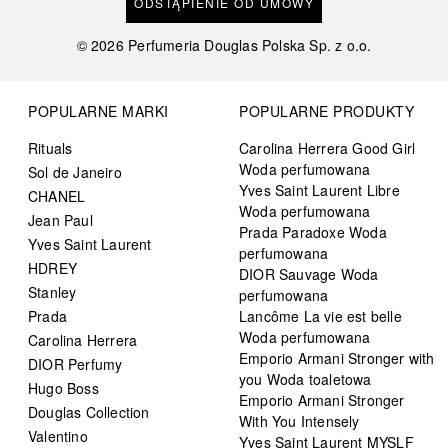
ODSTĄPIENIE OD UMOWY
©
2026
Perfumeria Douglas Polska Sp. z o.o.
POPULARNE MARKI
POPULARNE PRODUKTY
Rituals
Carolina Herrera Good Girl
Woda perfumowana
Sol de Janeiro
Yves Saint Laurent Libre
CHANEL
Woda perfumowana
Jean Paul
Prada Paradoxe Woda
Yves Saint Laurent
perfumowana
HDREY
DIOR Sauvage Woda
Stanley
perfumowana
Prada
Lancôme La vie est belle
Woda perfumowana
Carolina Herrera
Emporio Armani Stronger with
DIOR Perfumy
you Woda toaletowa
Hugo Boss
Emporio Armani Stronger
Douglas Collection
With You Intensely
Valentino
Yves Saint Laurent MYSLF