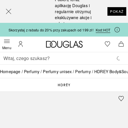
[navigation.slideout.screenreader]
aplikację Douglas i
regularnie otrzymuj
POKAŻ
ekskluzywne akcje i
rabaty
Skorzystaj z rabatu do 20% przy zakupach od 199 zł!
Kod:
HOT
Strona główna Douglas
Do listy ży
Otwórz menu
Moje konto
Do 
Menu
Wracać
Wykonaj wyszukiwanie
Homepage
Perfumy
Perfumy unisex
Perfumy
HDREY Body&Sou