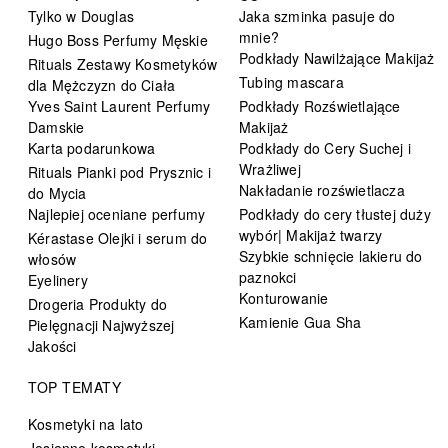
Tylko w Douglas
Jaka szminka pasuje do
mnie?
Hugo Boss Perfumy Męskie
Podkłady Nawilżające Makijaż
Rituals Zestawy Kosmetyków
Tubing mascara
dla Mężczyzn do Ciała
Yves Saint Laurent Perfumy
Podkłady Rozświetlające
Damskie
Makijaż
Karta podarunkowa
Podkłady do Cery Suchej i
Wrażliwej
Rituals Pianki pod Prysznic i
Nakładanie rozświetlacza
do Mycia
Najlepiej oceniane perfumy
Podkłady do cery tłustej duży
wybór| Makijaż twarzy
Kérastase Olejki i serum do
Szybkie schnięcie lakieru do
włosów
paznokci
Eyelinery
Konturowanie
Drogeria Produkty do
Kamienie Gua Sha
Pielęgnacji Najwyższej
Jakości
TOP TEMATY
Kosmetyki na lato
Jesienne kosmetyki