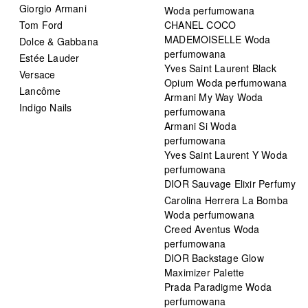
Giorgio Armani
Woda perfumowana
Tom Ford
CHANEL COCO
MADEMOISELLE Woda
Dolce & Gabbana
perfumowana
Estée Lauder
Yves Saint Laurent Black
Versace
Opium Woda perfumowana
Lancôme
Armani My Way Woda
Indigo Nails
perfumowana
Armani Si Woda
perfumowana
Yves Saint Laurent Y Woda
perfumowana
DIOR Sauvage Elixir Perfumy
Carolina Herrera La Bomba
Woda perfumowana
Creed Aventus Woda
perfumowana
DIOR Backstage Glow
Maximizer Palette
Prada Paradigme Woda
perfumowana