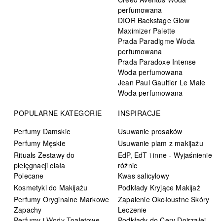
perfumowana
DIOR Backstage Glow
Maximizer Palette
Prada Paradigme Woda
perfumowana
Prada Paradoxe Intense
Woda perfumowana
Jean Paul Gaultier Le Male
Woda perfumowana
POPULARNE KATEGORIE
INSPIRACJE
Perfumy Damskie
Usuwanie prosaków
Perfumy Męskie
Usuwanie plam z makijażu
Rituals Zestawy do
EdP, EdT i inne - Wyjaśnienie
pielęgnacji ciała
różnic
Polecane
Kwas salicylowy
Kosmetyki do Makijażu
Podkłady Kryjące Makijaż
Perfumy Oryginalne Markowe
Zapalenie Okołoustne Skóry
Zapachy
Leczenie
Perfumy i Wody Toaletowe
Podkłady do Cery Dojrzałej