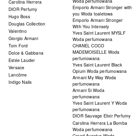
Woda perfumowana
Carolina Herrera
Emporio Armani Stronger with
DIOR Perfumy
you Woda toaletowa
Hugo Boss
Emporio Armani Stronger
Douglas Collection
With You Intensely
Valentino
Yves Saint Laurent MYSLF
Giorgio Armani
Woda perfumowana
Tom Ford
CHANEL COCO
MADEMOISELLE Woda
Dolce & Gabbana
perfumowana
Estée Lauder
Yves Saint Laurent Black
Versace
Opium Woda perfumowana
Lancôme
Armani My Way Woda
Indigo Nails
perfumowana
Armani Si Woda
perfumowana
Yves Saint Laurent Y Woda
perfumowana
DIOR Sauvage Elixir Perfumy
Carolina Herrera La Bomba
Woda perfumowana
Creed Aventus Woda