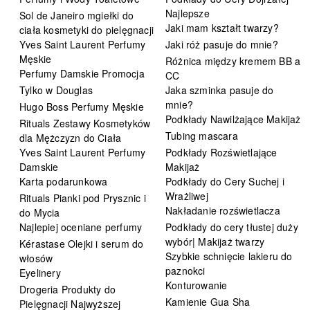
Najlepsze
Sol de Janeiro mgiełki do
Jaki mam kształt twarzy?
ciała kosmetyki do pielęgnacji
Yves Saint Laurent Perfumy
Jaki róż pasuje do mnie?
Męskie
Różnica między kremem BB a
Perfumy Damskie Promocja
CC
Tylko w Douglas
Jaka szminka pasuje do
mnie?
Hugo Boss Perfumy Męskie
Podkłady Nawilżające Makijaż
Rituals Zestawy Kosmetyków
Tubing mascara
dla Mężczyzn do Ciała
Yves Saint Laurent Perfumy
Podkłady Rozświetlające
Damskie
Makijaż
Karta podarunkowa
Podkłady do Cery Suchej i
Wrażliwej
Rituals Pianki pod Prysznic i
Nakładanie rozświetlacza
do Mycia
Najlepiej oceniane perfumy
Podkłady do cery tłustej duży
wybór| Makijaż twarzy
Kérastase Olejki i serum do
Szybkie schnięcie lakieru do
włosów
paznokci
Eyelinery
Konturowanie
Drogeria Produkty do
Kamienie Gua Sha
Pielęgnacji Najwyższej