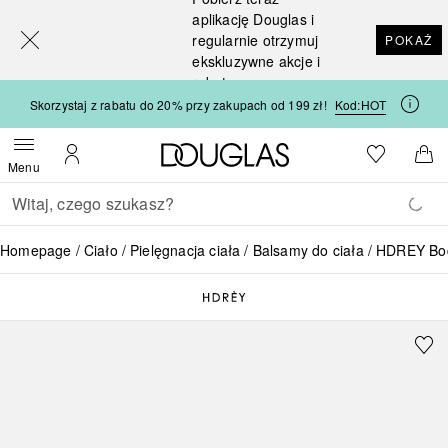
[navigation.slideout.screenreader]
aplikację Douglas i
regularnie otrzymuj
POKAŻ
ekskluzywne akcje i
rabaty
Skorzystaj z rabatu do 20% przy zakupach od 199 zł!
Kod:
HOT
Strona główna Douglas
Do listy ży
Otwórz menu
Moje konto
Do 
Menu
Wracać
Wykonaj wyszukiwanie
Homepage
Ciało
Pielęgnacja ciała
Balsamy do ciała
HDREY Bod