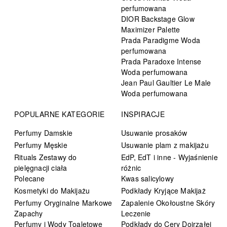
perfumowana
DIOR Backstage Glow
Maximizer Palette
Prada Paradigme Woda
perfumowana
Prada Paradoxe Intense
Woda perfumowana
Jean Paul Gaultier Le Male
Woda perfumowana
POPULARNE KATEGORIE
INSPIRACJE
Perfumy Damskie
Usuwanie prosaków
Perfumy Męskie
Usuwanie plam z makijażu
Rituals Zestawy do
EdP, EdT i inne - Wyjaśnienie
pielęgnacji ciała
różnic
Polecane
Kwas salicylowy
Kosmetyki do Makijażu
Podkłady Kryjące Makijaż
Perfumy Oryginalne Markowe
Zapalenie Okołoustne Skóry
Zapachy
Leczenie
Perfumy i Wody Toaletowe
Podkłady do Cery Dojrzałej