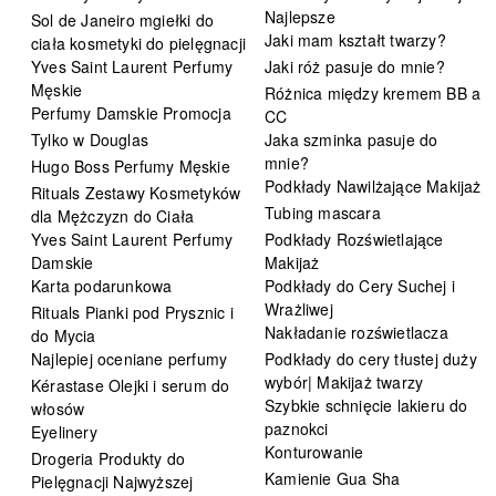
Najlepsze
Sol de Janeiro mgiełki do
Jaki mam kształt twarzy?
ciała kosmetyki do pielęgnacji
Yves Saint Laurent Perfumy
Jaki róż pasuje do mnie?
Męskie
Różnica między kremem BB a
Perfumy Damskie Promocja
CC
Tylko w Douglas
Jaka szminka pasuje do
mnie?
Hugo Boss Perfumy Męskie
Podkłady Nawilżające Makijaż
Rituals Zestawy Kosmetyków
Tubing mascara
dla Mężczyzn do Ciała
Yves Saint Laurent Perfumy
Podkłady Rozświetlające
Damskie
Makijaż
Karta podarunkowa
Podkłady do Cery Suchej i
Wrażliwej
Rituals Pianki pod Prysznic i
Nakładanie rozświetlacza
do Mycia
Najlepiej oceniane perfumy
Podkłady do cery tłustej duży
wybór| Makijaż twarzy
Kérastase Olejki i serum do
Szybkie schnięcie lakieru do
włosów
paznokci
Eyelinery
Konturowanie
Drogeria Produkty do
Kamienie Gua Sha
Pielęgnacji Najwyższej