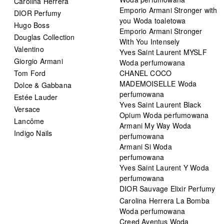
Carolina Herrera
Emporio Armani Stronger with
DIOR Perfumy
you Woda toaletowa
Hugo Boss
Emporio Armani Stronger
Douglas Collection
With You Intensely
Valentino
Yves Saint Laurent MYSLF
Giorgio Armani
Woda perfumowana
Tom Ford
CHANEL COCO
MADEMOISELLE Woda
Dolce & Gabbana
perfumowana
Estée Lauder
Yves Saint Laurent Black
Versace
Opium Woda perfumowana
Lancôme
Armani My Way Woda
Indigo Nails
perfumowana
Armani Si Woda
perfumowana
Yves Saint Laurent Y Woda
perfumowana
DIOR Sauvage Elixir Perfumy
Carolina Herrera La Bomba
Woda perfumowana
Creed Aventus Woda