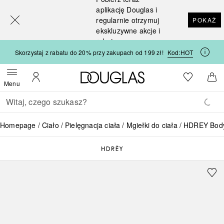
[navigation.slideout.screenreader]
aplikację Douglas i
regularnie otrzymuj
POKAŻ
ekskluzywne akcje i
rabaty
Skorzystaj z rabatu do 20% przy zakupach od 199 zł!
Kod:
HOT
Strona główna Douglas
Do listy ży
Otwórz menu
Moje konto
Do 
Menu
Wracać
Wykonaj wyszukiwanie
Homepage
Ciało
Pielęgnacja ciała
Mgiełki do ciała
HDREY Body