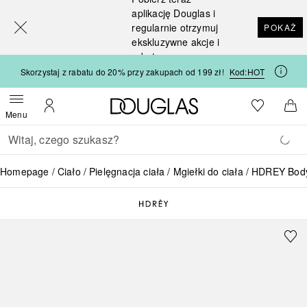
[navigation.slideout.screenreader]
aplikację Douglas i
regularnie otrzymuj
POKAŻ
ekskluzywne akcje i
rabaty
Skorzystaj z rabatu do 20% przy zakupach od 199 zł!
Kod:
HOT
Strona główna Douglas
Do listy ży
Otwórz menu
Moje konto
Do 
Menu
Wracać
Wykonaj wyszukiwanie
Homepage
Ciało
Pielęgnacja ciała
Mgiełki do ciała
HDREY Body&