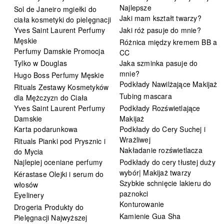
Najlepsze
Sol de Janeiro mgiełki do
Jaki mam kształt twarzy?
ciała kosmetyki do pielęgnacji
Yves Saint Laurent Perfumy
Jaki róż pasuje do mnie?
Męskie
Różnica między kremem BB a
Perfumy Damskie Promocja
CC
Tylko w Douglas
Jaka szminka pasuje do
mnie?
Hugo Boss Perfumy Męskie
Podkłady Nawilżające Makijaż
Rituals Zestawy Kosmetyków
Tubing mascara
dla Mężczyzn do Ciała
Yves Saint Laurent Perfumy
Podkłady Rozświetlające
Damskie
Makijaż
Karta podarunkowa
Podkłady do Cery Suchej i
Wrażliwej
Rituals Pianki pod Prysznic i
Nakładanie rozświetlacza
do Mycia
Najlepiej oceniane perfumy
Podkłady do cery tłustej duży
wybór| Makijaż twarzy
Kérastase Olejki i serum do
Szybkie schnięcie lakieru do
włosów
paznokci
Eyelinery
Konturowanie
Drogeria Produkty do
Kamienie Gua Sha
Pielęgnacji Najwyższej