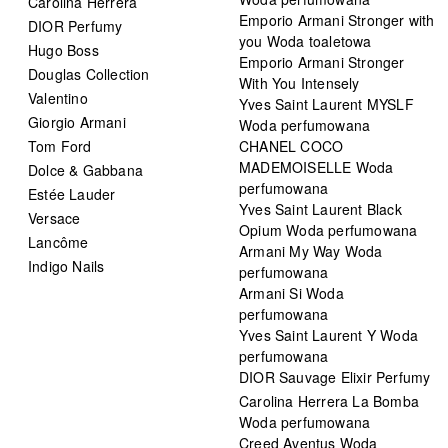
Carolina Herrera
Emporio Armani Stronger with
DIOR Perfumy
you Woda toaletowa
Hugo Boss
Emporio Armani Stronger
Douglas Collection
With You Intensely
Valentino
Yves Saint Laurent MYSLF
Giorgio Armani
Woda perfumowana
Tom Ford
CHANEL COCO
MADEMOISELLE Woda
Dolce & Gabbana
perfumowana
Estée Lauder
Yves Saint Laurent Black
Versace
Opium Woda perfumowana
Lancôme
Armani My Way Woda
Indigo Nails
perfumowana
Armani Si Woda
perfumowana
Yves Saint Laurent Y Woda
perfumowana
DIOR Sauvage Elixir Perfumy
Carolina Herrera La Bomba
Woda perfumowana
Creed Aventus Woda