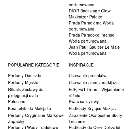
perfumowana
DIOR Backstage Glow
Maximizer Palette
Prada Paradigme Woda
perfumowana
Prada Paradoxe Intense
Woda perfumowana
Jean Paul Gaultier Le Male
Woda perfumowana
POPULARNE KATEGORIE
INSPIRACJE
Perfumy Damskie
Usuwanie prosaków
Perfumy Męskie
Usuwanie plam z makijażu
Rituals Zestawy do
EdP, EdT i inne - Wyjaśnienie
pielęgnacji ciała
różnic
Polecane
Kwas salicylowy
Kosmetyki do Makijażu
Podkłady Kryjące Makijaż
Perfumy Oryginalne Markowe
Zapalenie Okołoustne Skóry
Zapachy
Leczenie
Perfumy i Wody Toaletowe
Podkłady do Cery Dojrzałej