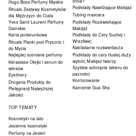
mnie?
Hugo Boss Perfumy Męskie
Podkłady Nawilżające Makijaż
Rituals Zestawy Kosmetyków
Tubing mascara
dla Mężczyzn do Ciała
Yves Saint Laurent Perfumy
Podkłady Rozświetlające
Damskie
Makijaż
Karta podarunkowa
Podkłady do Cery Suchej i
Wrażliwej
Rituals Pianki pod Prysznic i
Nakładanie rozświetlacza
do Mycia
Najlepiej oceniane perfumy
Podkłady do cery tłustej duży
wybór| Makijaż twarzy
Kérastase Olejki i serum do
Szybkie schnięcie lakieru do
włosów
paznokci
Eyelinery
Konturowanie
Drogeria Produkty do
Kamienie Gua Sha
Pielęgnacji Najwyższej
Jakości
TOP TEMATY
Kosmetyki na lato
Jesienne kosmetyki
Perfumy na Jesień