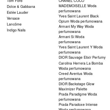
Tom Ford
CHANEL COCO
MADEMOISELLE Woda
Dolce & Gabbana
perfumowana
Estée Lauder
Yves Saint Laurent Black
Versace
Opium Woda perfumowana
Lancôme
Armani My Way Woda
Indigo Nails
perfumowana
Armani Si Woda
perfumowana
Yves Saint Laurent Y Woda
perfumowana
DIOR Sauvage Elixir Perfumy
Carolina Herrera La Bomba
Woda perfumowana
Creed Aventus Woda
perfumowana
DIOR Backstage Glow
Maximizer Palette
Prada Paradigme Woda
perfumowana
Prada Paradoxe Intense
Woda perfumowana