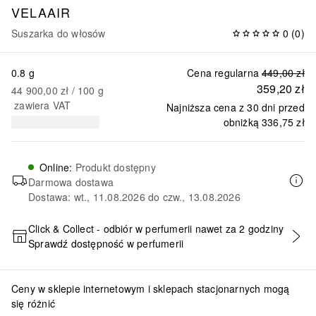
VELAAIR
Suszarka do włosów
0
(
0
)
0.8 g
Cena regularna
449,00 zł
359,20 zł
44 900,00 zł
 / 
100
g
zawiera VAT
Najniższa cena z 30 dni przed
obniżką
336,75 zł
Online
:
Produkt dostępny
Darmowa dostawa
Dostawa: wt., 11.08.2026 do czw., 13.08.2026
Click & Collect - odbiór w perfumerii nawet za 2 godziny
Sprawdź dostępność w perfumerii
DODAJ DO KOSZYKA
Ceny w sklepie internetowym i sklepach stacjonarnych mogą
się różnić