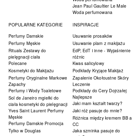
Jean Paul Gaultier Le Male
Woda perfumowana
POPULARNE KATEGORIE
INSPIRACJE
Perfumy Damskie
Usuwanie prosaków
Perfumy Męskie
Usuwanie plam z makijażu
Rituals Zestawy do
EdP, EdT i inne - Wyjaśnienie
pielęgnacji ciała
różnic
Polecane
Kwas salicylowy
Kosmetyki do Makijażu
Podkłady Kryjące Makijaż
Perfumy Oryginalne Markowe
Zapalenie Okołoustne Skóry
Zapachy
Leczenie
Perfumy i Wody Toaletowe
Podkłady do Cery Dojrzałej
Najlepsze
Sol de Janeiro mgiełki do
Jaki mam kształt twarzy?
ciała kosmetyki do pielęgnacji
Yves Saint Laurent Perfumy
Jaki róż pasuje do mnie?
Męskie
Różnica między kremem BB a
Perfumy Damskie Promocja
CC
Tylko w Douglas
Jaka szminka pasuje do