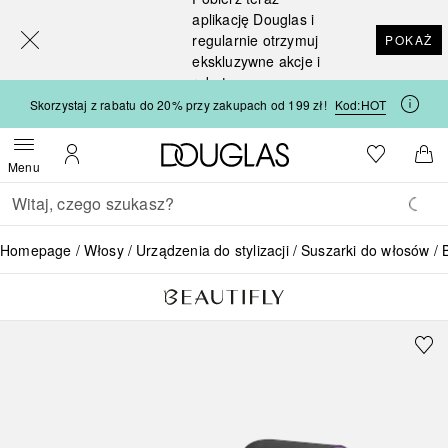
[navigation.slideout.screenreader]
aplikację Douglas i
regularnie otrzymuj
POKAŻ
ekskluzywne akcje i
rabaty
Skorzystaj z rabatu do 20% przy zakupach od 199 zł!
Kod:
HOT
Strona główna Douglas
Do listy ży
Otwórz menu
Moje konto
Do 
Menu
Wracać
Wykonaj wyszukiwanie
Homepage
Włosy
Urządzenia do stylizacji
Suszarki do włosów