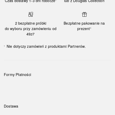
Czas dostawy 1-3 dni robocze¹
lub z Douglas Collection
2 bezpłatne próbki
Bezpłatne pakowanie na
do wyboru przy zamówieniu od
prezent¹
49zł¹
Nie dotyczy zamówień z produktami Partnerów.
¹
Formy Płatności
Dostawa