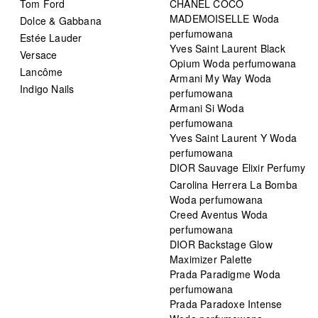
Tom Ford
CHANEL COCO
MADEMOISELLE Woda
Dolce & Gabbana
perfumowana
Estée Lauder
Yves Saint Laurent Black
Versace
Opium Woda perfumowana
Lancôme
Armani My Way Woda
Indigo Nails
perfumowana
Armani Si Woda
perfumowana
Yves Saint Laurent Y Woda
perfumowana
DIOR Sauvage Elixir Perfumy
Carolina Herrera La Bomba
Woda perfumowana
Creed Aventus Woda
perfumowana
DIOR Backstage Glow
Maximizer Palette
Prada Paradigme Woda
perfumowana
Prada Paradoxe Intense