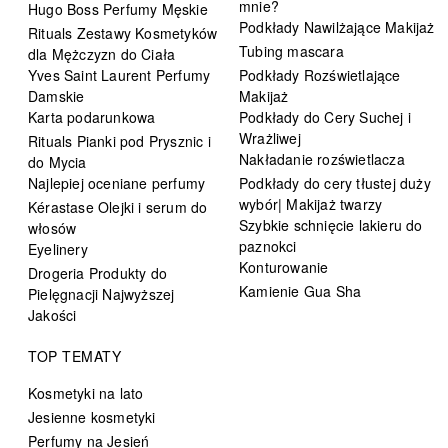
mnie?
Hugo Boss Perfumy Męskie
Podkłady Nawilżające Makijaż
Rituals Zestawy Kosmetyków
Tubing mascara
dla Mężczyzn do Ciała
Yves Saint Laurent Perfumy
Podkłady Rozświetlające
Damskie
Makijaż
Karta podarunkowa
Podkłady do Cery Suchej i
Wrażliwej
Rituals Pianki pod Prysznic i
Nakładanie rozświetlacza
do Mycia
Najlepiej oceniane perfumy
Podkłady do cery tłustej duży
wybór| Makijaż twarzy
Kérastase Olejki i serum do
Szybkie schnięcie lakieru do
włosów
paznokci
Eyelinery
Konturowanie
Drogeria Produkty do
Kamienie Gua Sha
Pielęgnacji Najwyższej
Jakości
TOP TEMATY
Kosmetyki na lato
Jesienne kosmetyki
Perfumy na Jesień