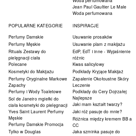
Woda perfumowana
Jean Paul Gaultier Le Male
Woda perfumowana
POPULARNE KATEGORIE
INSPIRACJE
Perfumy Damskie
Usuwanie prosaków
Perfumy Męskie
Usuwanie plam z makijażu
Rituals Zestawy do
EdP, EdT i inne - Wyjaśnienie
pielęgnacji ciała
różnic
Polecane
Kwas salicylowy
Kosmetyki do Makijażu
Podkłady Kryjące Makijaż
Perfumy Oryginalne Markowe
Zapalenie Okołoustne Skóry
Zapachy
Leczenie
Perfumy i Wody Toaletowe
Podkłady do Cery Dojrzałej
Najlepsze
Sol de Janeiro mgiełki do
Jaki mam kształt twarzy?
ciała kosmetyki do pielęgnacji
Yves Saint Laurent Perfumy
Jaki róż pasuje do mnie?
Męskie
Różnica między kremem BB a
Perfumy Damskie Promocja
CC
Tylko w Douglas
Jaka szminka pasuje do