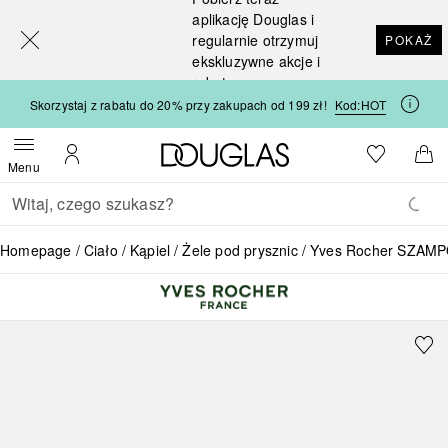
[navigation.slideout.screenreader]
aplikację Douglas i
regularnie otrzymuj
POKAŻ
ekskluzywne akcje i
rabaty
Skorzystaj z rabatu do 20% przy zakupach od 199 zł!
Kod:
HOT
Strona główna Douglas
Do listy ży
Otwórz menu
Moje konto
Do 
Menu
Wracać
Wykonaj wyszukiwanie
Homepage
Ciało
Kąpiel
Żele pod prysznic
Yves Rocher SZAM