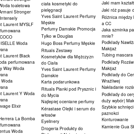
Jaki mam kształ
ciała kosmetyki do
 Woda toaletowa
pielęgnacji
Jaki róż pasuje
Armani Stronger
Yves Saint Laurent Perfumy
Różnica między
Intensely
Męskie
a CC
nt Laurent MYSLF
Perfumy Damskie Promocja
Jaka szminka pa
rfumowana
Tylko w Douglas
mnie?
 COCO
Podkłady Nawilż
ISELLE Woda
Hugo Boss Perfumy Męskie
Makijaż
wana
Rituals Zestawy
Tubing mascara
t Laurent Black
Kosmetyków dla Mężczyzn
oda perfumowana
Podkłady Rozświ
do Ciała
My Way Woda
Makijaż
Yves Saint Laurent Perfumy
wana
Podkłady do Cer
Damskie
i Woda
Wrażliwej
Karta podarunkowa
wana
Nakładanie rozś
Rituals Pianki pod Prysznic i
nt Laurent Y Woda
Podkłady do cery
do Mycia
wana
duży wybór| Mak
Najlepiej oceniane perfumy
vage Elixir
Szybkie schnięci
Kérastase Olejki i serum do
paznokci
włosów
 Herrera La Bomba
Konturowanie
Eyelinery
rfumowana
Kamienie Gua S
Drogeria Produkty do
entus Woda