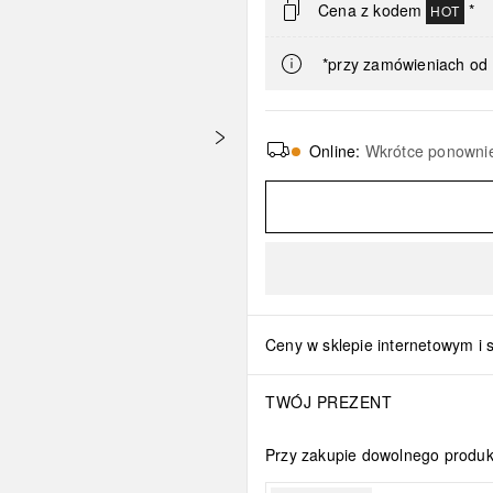
Cena z kodem
*
HOT
*przy zamówieniach od 
Online
:
Wkrótce ponowni
Ceny w sklepie internetowym i 
TWÓJ PREZENT
Przy zakupie dowolnego produ