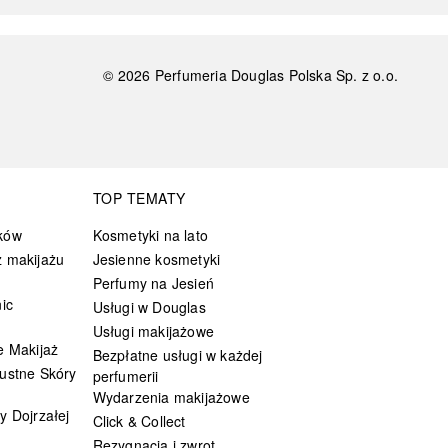
©
2026
Perfumeria Douglas Polska Sp. z o.o.
TOP TEMATY
ków
Kosmetyki na lato
 makijażu
Jesienne kosmetyki
Perfumy na Jesień
ic
Usługi w Douglas
Usługi makijażowe
e Makijaż
Bezpłatne usługi w każdej
ustne Skóry
perfumerii
Wydarzenia makijażowe
y Dojrzałej
Click & Collect
Rezygnacja i zwrot