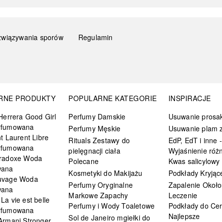
związywania sporów
Regulamin
RNE PRODUKTY
POPULARNE KATEGORIE
INSPIRACJE
Herrera Good Girl
Perfumy Damskie
Usuwanie prosa
rfumowana
Perfumy Męskie
Usuwanie plam z
t Laurent Libre
Rituals Zestawy do
EdP, EdT i inne -
rfumowana
pielęgnacji ciała
Wyjaśnienie różn
radoxe Woda
Polecane
Kwas salicylowy
wana
Kosmetyki do Makijażu
Podkłady Kryjąc
uvage Woda
Perfumy Oryginalne
Zapalenie Około
wana
Markowe Zapachy
Leczenie
a vie est belle
Perfumy i Wody Toaletowe
Podkłady do Cer
rfumowana
Najlepsze
Sol de Janeiro mgiełki do
Armani Stronger