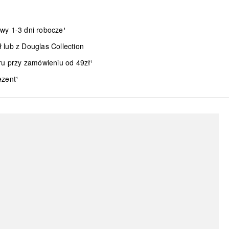
wy 1-3 dni robocze¹
lub z Douglas Collection
ru przy zamówieniu od 49zł¹
ezent¹