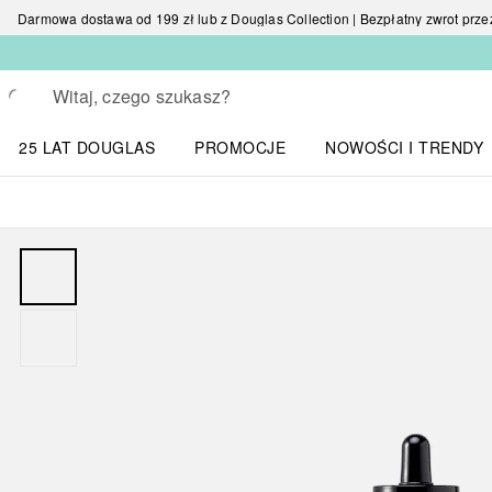
Darmowa dostawa od 199 zł lub z Douglas Collection | Bezpłatny zwrot przez 
Wracać
Wykonaj wyszukiwanie
25 LAT DOUGLAS
PROMOCJE
NOWOŚCI I TRENDY
Otwórz menu NOWOŚC