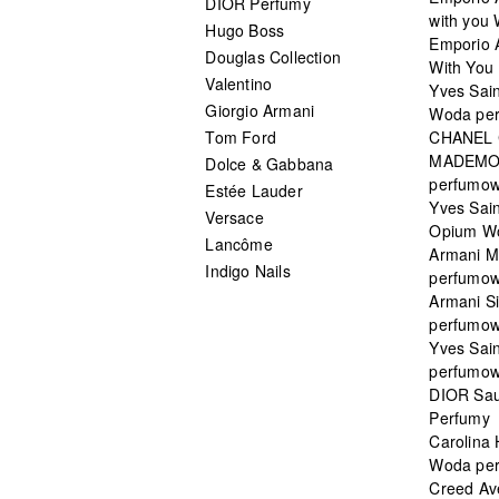
DIOR Perfumy
with you
Hugo Boss
Emporio 
Douglas Collection
With You 
Valentino
Yves Sai
Giorgio Armani
Woda pe
Tom Ford
CHANEL
MADEMO
Dolce & Gabbana
perfumo
Estée Lauder
Yves Sain
Versace
Opium W
Lancôme
Armani 
Indigo Nails
perfumo
Armani S
perfumo
Yves Sai
perfumo
DIOR Sau
Perfumy
Carolina
Woda pe
Creed Av