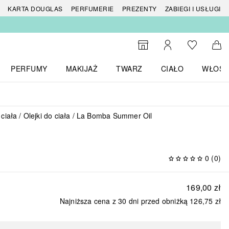
 produktów
KARTA DOUGLAS
PERFUMERIE
PREZENTY
ZABIEGI I USŁUGI
Do listy ży
Do wyszukiwarki
Moje konto
Do 
PERFUMY
MAKIJAŻ
TWARZ
CIAŁO
WŁOSY
menu MARKI
Otwórz menu Perfumy
Otwórz menu Makijaż
Otwórz menu Twarz
Otwórz menu Ciało
Otwórz
 ciała
Olejki do ciała
La Bomba Summer Oil
0
(
0
)
169,00 zł
Najniższa cena z 30 dni przed obniżką
126,75 zł