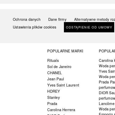
Ochrona danych
Dane firmy
Alternatywne metody ro
Ustawienia plików cookies
ODSTĄPIENIE OD UMOWY
POPULARNE MARKI
POPULA
Rituals
Carolina 
Woda pe
Sol de Janeiro
Yves Sain
CHANEL
Woda pe
Jean Paul
Prada Pa
Yves Saint Laurent
perfumo
HDREY
DIOR Sa
Stanley
perfumo
Prada
Lancôme L
Woda pe
Carolina Herrera
Emporio 