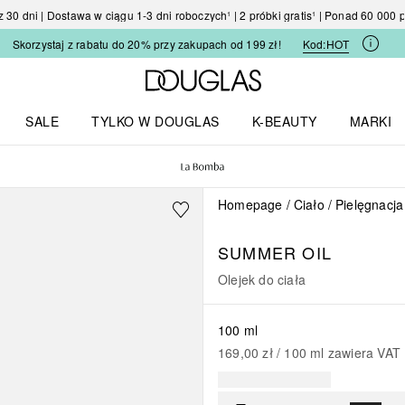
30 dni | Dostawa w ciągu 1-3 dni roboczych¹ | 2 próbki gratis¹ | Ponad 60 000
Skorzystaj z rabatu do 20% przy zakupach od 199 zł!
Kod:
HOT
Strona główna Douglas
SALE
TYLKO W DOUGLAS
K-BEAUTY
MARKI
I I TRENDY
Otwórz menu TYLKO W DOUGLAS
Otwórz menu K-BEAUTY
Otwórz 
Homepage
Ciało
Pielęgnacja
SUMMER OIL
Olejek do ciała
100 ml
169,00 zł
 / 
100
ml
zawiera VAT