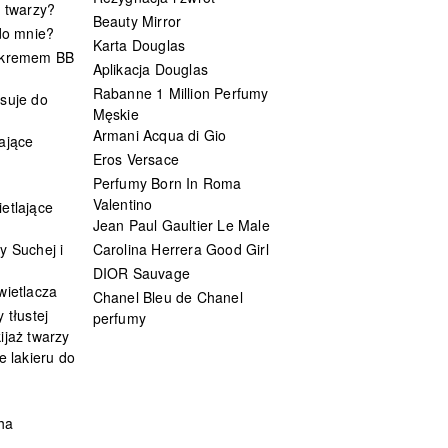
t twarzy?
Beauty Mirror
 do mnie?
Karta Douglas
 kremem BB
Aplikacja Douglas
Rabanne 1 Million Perfumy
suje do
Męskie
Armani Acqua di Gio
ające
Eros Versace
Perfumy Born In Roma
Valentino
etlające
Jean Paul Gaultier Le Male
y Suchej i
Carolina Herrera Good Girl
DIOR Sauvage
wietlacza
Chanel Bleu de Chanel
 tłustej
perfumy
ijaż twarzy
e lakieru do
ha