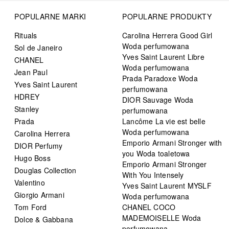
POPULARNE MARKI
POPULARNE PRODUKTY
Rituals
Carolina Herrera Good Girl
Woda perfumowana
Sol de Janeiro
Yves Saint Laurent Libre
CHANEL
Woda perfumowana
Jean Paul
Prada Paradoxe Woda
Yves Saint Laurent
perfumowana
HDREY
DIOR Sauvage Woda
Stanley
perfumowana
Prada
Lancôme La vie est belle
Woda perfumowana
Carolina Herrera
Emporio Armani Stronger with
DIOR Perfumy
you Woda toaletowa
Hugo Boss
Emporio Armani Stronger
Douglas Collection
With You Intensely
Valentino
Yves Saint Laurent MYSLF
Giorgio Armani
Woda perfumowana
Tom Ford
CHANEL COCO
MADEMOISELLE Woda
Dolce & Gabbana
perfumowana