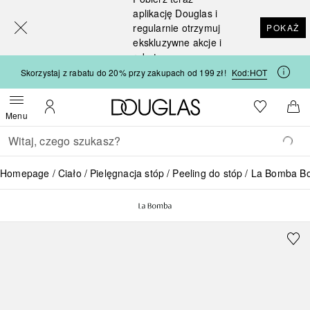
[navigation.slideout.screenreader]
aplikację Douglas i
regularnie otrzymuj
POKAŻ
ekskluzywne akcje i
rabaty
Skorzystaj z rabatu do 20% przy zakupach od 199 zł!
Kod:
HOT
Strona główna Douglas
Do listy ży
Otwórz menu
Moje konto
Do 
Menu
Wracać
Wykonaj wyszukiwanie
Homepage
Ciało
Pielęgnacja stóp
Peeling do stóp
La Bomba Bo