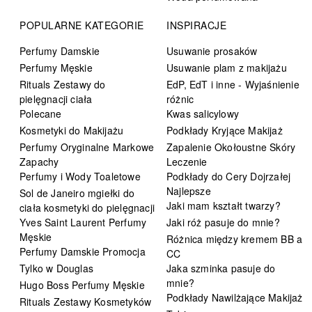
POPULARNE KATEGORIE
INSPIRACJE
Perfumy Damskie
Usuwanie prosaków
Perfumy Męskie
Usuwanie plam z makijażu
Rituals Zestawy do
EdP, EdT i inne - Wyjaśnienie
pielęgnacji ciała
różnic
Polecane
Kwas salicylowy
Kosmetyki do Makijażu
Podkłady Kryjące Makijaż
Perfumy Oryginalne Markowe
Zapalenie Okołoustne Skóry
Zapachy
Leczenie
Perfumy i Wody Toaletowe
Podkłady do Cery Dojrzałej
Najlepsze
Sol de Janeiro mgiełki do
Jaki mam kształt twarzy?
ciała kosmetyki do pielęgnacji
Yves Saint Laurent Perfumy
Jaki róż pasuje do mnie?
Męskie
Różnica między kremem BB a
Perfumy Damskie Promocja
CC
Tylko w Douglas
Jaka szminka pasuje do
mnie?
Hugo Boss Perfumy Męskie
Podkłady Nawilżające Makijaż
Rituals Zestawy Kosmetyków