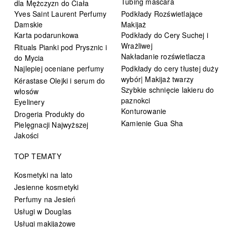
Tubing mascara
dla Mężczyzn do Ciała
Yves Saint Laurent Perfumy
Podkłady Rozświetlające
Damskie
Makijaż
Karta podarunkowa
Podkłady do Cery Suchej i
Wrażliwej
Rituals Pianki pod Prysznic i
Nakładanie rozświetlacza
do Mycia
Najlepiej oceniane perfumy
Podkłady do cery tłustej duży
wybór| Makijaż twarzy
Kérastase Olejki i serum do
Szybkie schnięcie lakieru do
włosów
paznokci
Eyelinery
Konturowanie
Drogeria Produkty do
Kamienie Gua Sha
Pielęgnacji Najwyższej
Jakości
TOP TEMATY
Kosmetyki na lato
Jesienne kosmetyki
Perfumy na Jesień
Usługi w Douglas
Usługi makijażowe