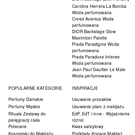
Carolina Herrera La Bomba
Woda perfumowana
Creed Aventus Woda
perfumowana
DIOR Backstage Glow
Maximizer Palette
Prada Paradigme Woda
perfumowana
Prada Paradoxe Intense
Woda perfumowana
Jean Paul Gaultier Le Male
Woda perfumowana
POPULARNE KATEGORIE
INSPIRACJE
Perfumy Damskie
Usuwanie prosaków
Perfumy Męskie
Usuwanie plam z makijażu
Rituals Zestawy do
EdP, EdT i inne - Wyjaśnienie
pielęgnacji ciała
różnic
Polecane
Kwas salicylowy
Kosmetyki do Makijażu
Podkłady Kryjące Makijaż