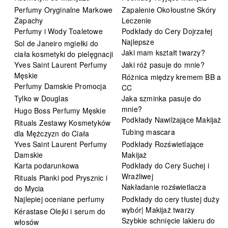
Perfumy Oryginalne Markowe
Zapalenie Okołoustne Skóry
Zapachy
Leczenie
Perfumy i Wody Toaletowe
Podkłady do Cery Dojrzałej
Najlepsze
Sol de Janeiro mgiełki do
Jaki mam kształt twarzy?
ciała kosmetyki do pielęgnacji
Yves Saint Laurent Perfumy
Jaki róż pasuje do mnie?
Męskie
Różnica między kremem BB a
Perfumy Damskie Promocja
CC
Tylko w Douglas
Jaka szminka pasuje do
mnie?
Hugo Boss Perfumy Męskie
Podkłady Nawilżające Makijaż
Rituals Zestawy Kosmetyków
Tubing mascara
dla Mężczyzn do Ciała
Yves Saint Laurent Perfumy
Podkłady Rozświetlające
Damskie
Makijaż
Karta podarunkowa
Podkłady do Cery Suchej i
Wrażliwej
Rituals Pianki pod Prysznic i
Nakładanie rozświetlacza
do Mycia
Najlepiej oceniane perfumy
Podkłady do cery tłustej duży
wybór| Makijaż twarzy
Kérastase Olejki i serum do
Szybkie schnięcie lakieru do
włosów