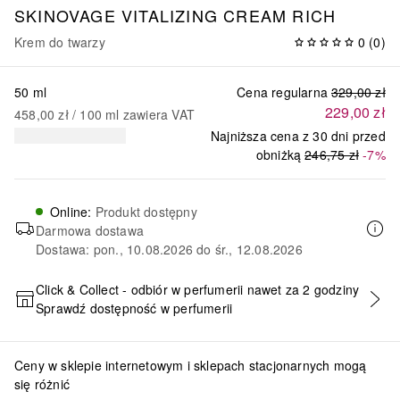
SKINOVAGE
VITALIZING CREAM RICH
Krem do twarzy
0
(
0
)
50 ml
Cena regularna
329,00 zł
229,00 zł
458,00 zł
 / 
100
ml
zawiera VAT
Najniższa cena z 30 dni przed
obniżką
246,75 zł
-7%
Online
:
Produkt dostępny
Darmowa dostawa
Dostawa: pon., 10.08.2026 do śr., 12.08.2026
Click & Collect - odbiór w perfumerii nawet za 2 godziny
Sprawdź dostępność w perfumerii
DODAJ DO KOSZYKA
Ceny w sklepie internetowym i sklepach stacjonarnych mogą
się różnić