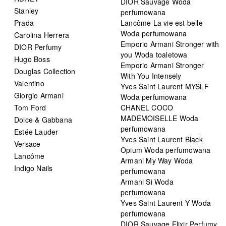
DIOR Sauvage Woda
Stanley
perfumowana
Prada
Lancôme La vie est belle
Woda perfumowana
Carolina Herrera
Emporio Armani Stronger with
DIOR Perfumy
you Woda toaletowa
Hugo Boss
Emporio Armani Stronger
Douglas Collection
With You Intensely
Valentino
Yves Saint Laurent MYSLF
Giorgio Armani
Woda perfumowana
Tom Ford
CHANEL COCO
MADEMOISELLE Woda
Dolce & Gabbana
perfumowana
Estée Lauder
Yves Saint Laurent Black
Versace
Opium Woda perfumowana
Lancôme
Armani My Way Woda
Indigo Nails
perfumowana
Armani Si Woda
perfumowana
Yves Saint Laurent Y Woda
perfumowana
DIOR Sauvage Elixir Perfumy