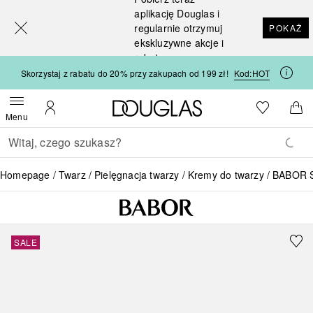
[navigation.slideout.screenreader]
aplikację Douglas i
regularnie otrzymuj
POKAŻ
ekskluzywne akcje i
rabaty
Skorzystaj z rabatu do 20% przy zakupach od 199 zł!
Kod:
HOT
Strona główna Douglas
Do listy ży
Otwórz menu
Moje konto
Do 
Menu
Wracać
Wykonaj wyszukiwanie
Homepage
Twarz
Pielęgnacja twarzy
Kremy do twarzy
BABOR Sk
SALE